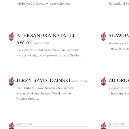
wiadomość o śmierci w katastrofie pod...
Ryszardowi Sz
ALEKSANDRA NATALLI-
SŁAWOM
ŚWIAT
WROCŁAW
Wyrazy głęboki
tragicznie zma
Kanclerzowi dr. Markowi Natalli najszczersze
wyrazy współczucia z powodu śmierci Siostry...
JERZY SZMAJDZIŃSKI
ZBIOR
WROCŁAW
Panu Pułkownikowi Rezerwy Ryszardowi
Z ogromnym ża
Szmajdzińskiemu byłemu Wojskowemu
o tragicznej śm
Prokuratorowi...
WROCŁAW
WROCŁAW