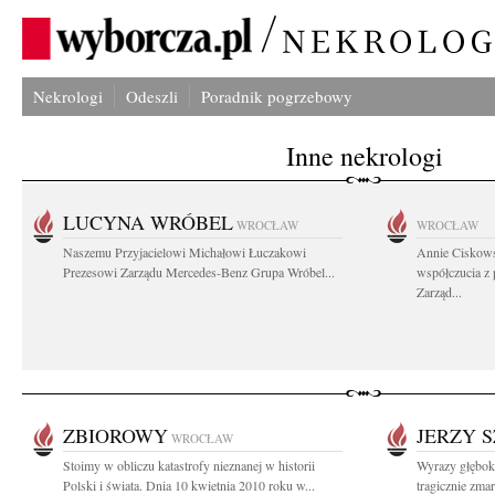
Nekrologi
Odeszli
Poradnik pogrzebowy
Inne nekrologi
LUCYNA WRÓBEL
WROCŁAW
WROCŁAW
Naszemu Przyjacielowi Michałowi Łuczakowi
Annie Ciskows
Prezesowi Zarządu Mercedes-Benz Grupa Wróbel...
współczucia z
Zarząd...
ZBIOROWY
JERZY 
WROCŁAW
Stoimy w obliczu katastrofy nieznanej w historii
Wyrazy głęboki
Polski i świata. Dnia 10 kwietnia 2010 roku w...
tragicznie zmar