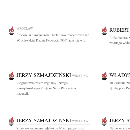
WROCŁAW
ROBERT
Środowisko inżynierów i techników zrzeszonych we
Rodzinie oraz 
Wrocławskiej Radzie Federacji NOT łączy się w...
zmarłego wybit
JERZY SZMAJDZIŃSKI
WŁADYS
WROCŁAW
Z ogromnym żalem żegnamy Jerzego
10 kwietnia 20
Szmajdzińskiego Posła na Sejm RP sześciu
służbę przy Pr
kadencji,...
JERZY SZMAJDZIŃSKI
JERZY 
WROCŁAW
Z niedowierzaniem i głębokim bólem przyjęliśmy
Najszczersze 