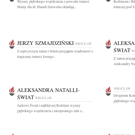
Wyrazy głębokiego współczucia z powodu śmierci
Rodzinom i Bli
Mamy dla dr. Hamdi Darwisha składają...
lotniczej pod 
JERZY SZMAJDZIŃSKI
ALEKSA
WROCŁAW
ŚWIAT
Z najwyższym żalem i bólem przyjąłem wiadomość o
W
tragicznej śmierci Jerzego...
Z żalem przyją
Aleksandry Nat
ALEKSANDRA NATALLI-
WROCŁAW
Drogiemu Kol
ŚWIAT
WROCŁAW
głębokiego wsp
Jackowi Świat i najbliższej Rodzinie wyrazy
głębokiego współczucia i nieopisanego żalu z...