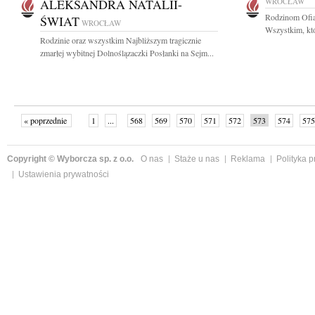
ALEKSANDRA NATALII-
WROCŁAW
Rodzinom Ofia
ŚWIAT
WROCŁAW
Wszystkim, któ
Rodzinie oraz wszystkim Najbliższym tragicznie
zmarłej wybitnej Dolnoślązaczki Posłanki na Sejm...
« poprzednie
1
...
568
569
570
571
572
573
574
575
następne »
Copyright © Wyborcza sp. z o.o.
O nas
Staże u nas
Reklama
Polityka 
Ustawienia prywatności