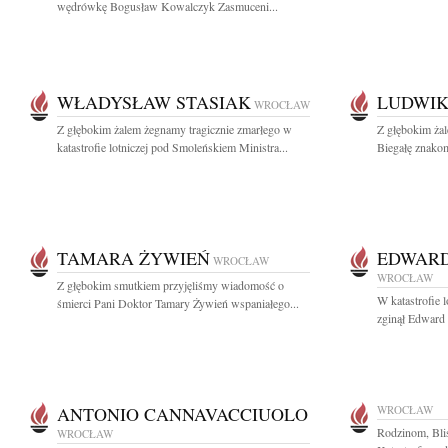
wędrówkę Bogusław Kowalczyk Zasmuceni...
WŁADYSŁAW STASIAK
LUDWIK
WROCŁAW
Z głębokim żalem żegnamy tragicznie zmarłego w
Z głębokim ża
katastrofie lotniczej pod Smoleńskiem Ministra...
Biegałę znakomi
TAMARA ŻYWIEŃ
EDWAR
WROCŁAW
WROCŁAW
Z głębokim smutkiem przyjęliśmy wiadomość o
W katastrofie 
śmierci Pani Doktor Tamary Żywień wspaniałego...
zginął Edward
ANTONIO CANNAVACCIUOLO
WROCŁAW
Rodzinom, Bli
WROCŁAW