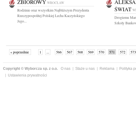
ZBIOROWY
ALEKSA
WROCŁAW
ŚWIAT
Rodzinie oraz wszystkim Najbliższym Prezydenta
W
Rzeczypospolitej Polskiej Lecha Kaczyńskiego
Drogiemu Mark
Jego...
Szkoły Bankow
« poprzednie
1
...
566
567
568
569
570
571
572
573
następne »
Copyright © Wyborcza sp. z o.o.
O nas
Staże u nas
Reklama
Polityka 
Ustawienia prywatności