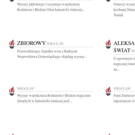
Wyrazy głębokiego i szczerego współczucia
Nataszy wyraz
Rodzinom i Bliskim Ofiar katastrofy lotniczej...
kochanej Mamy
Tomek
ZBIOROWY
ALEKSA
WROCŁAW
ŚWIAT
Przewodniczący Sejmiku wraz z Radnymi
W
Województwa Dolnośląskiego składają wyrazy...
Z ogromnym ża
tragicznej śmi
na...
WROCŁAW
WROCŁAW
Wyrazy współczucia Rodzinom i Bliskim tragicznie
Panu Dariuszo
Zmarłych w katastrofie lotniczej pod...
najszczersze w