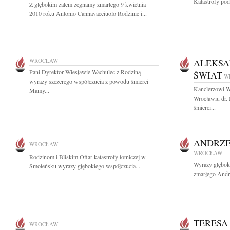
Katastrofy po
Z głębokim żalem żegnamy zmarłego 9 kwietnia
2010 roku Antonio Cannavacciuolo Rodzinie i...
WROCŁAW
ALEKSA
Pani Dyrektor Wiesławie Wachulec z Rodziną
ŚWIAT
W
wyrazy szczerego współczucia z powodu śmierci
Kanclerzowi W
Mamy...
Wrocławiu dr. 
śmierci...
ANDRZE
WROCŁAW
WROCŁAW
Rodzinom i Bliskim Ofiar katastrofy lotniczej w
Wyrazy głęboki
Smoleńsku wyrazy głębokiego współczucia...
zmarłego Andr
TERESA
WROCŁAW