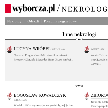
Nekrologi
Odeszli
Poradnik pogrzebowy
Inne nekrologi
LUCYNA WRÓBEL
WROCŁAW
WROCŁAW
Naszemu Przyjacielowi Michałowi Łuczakowi
Annie Ciskows
Prezesowi Zarządu Mercedes-Benz Grupa Wróbel...
współczucia z
Zarząd...
BOGUSŁAW KOWALCZYK
ZBIOR
WROCŁAW
Jesteśmy wstrz
W wieku 49 lat wyruszył w swą ostatnią, najdłuższą
Rzeczypospolit