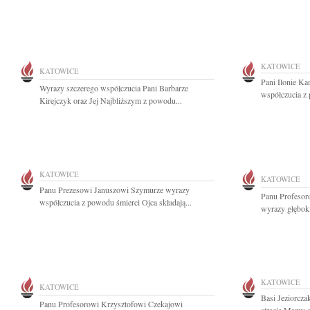
KATOWICE
KATOWICE
Pani Ilonie Ka
Wyrazy szczerego współczucia Pani Barbarze
współczucia z 
Kirejczyk oraz Jej Najbliższym z powodu...
KATOWICE
KATOWICE
Panu Prezesowi Januszowi Szymurze wyrazy
Panu Profesor
współczucia z powodu śmierci Ojca składają...
wyrazy głęboki
KATOWICE
KATOWICE
Basi Jeziorcza
Panu Profesorowi Krzysztofowi Czekajowi