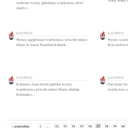
stracie Mamy s
serdeczne wyrazy głębokiego współczucia, słowa
otuchy i...
KATOWICE
KATOWICE
Wyrazy najgłębszego współczucia z powodu śmierci
Wyrazy szczere
Mamy dr Anecie Pasierbek-Kohutek...
Krzysztofowi C
KATOWICE
KATOWICE
Koleżance Annie Kotuli głębokie wyrazy
Pani Irenie S
współczucia z powodu śmierci Mamy składają
współczucia z
Koleżanki z...
« poprzednie
1
...
52
53
54
55
56
57
58
59
60