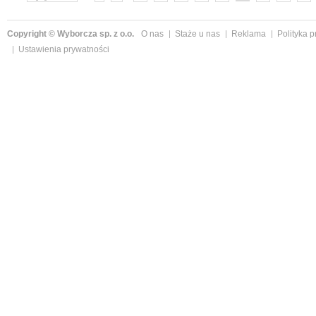
»
Copyright © Wyborcza sp. z o.o.
O nas
Staże u nas
Reklama
Polityka 
Ustawienia prywatności