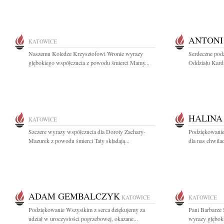
ANTONI
KATOWICE
Naszemu Koledze Krzysztofowi Wronie wyrazy
Serdeczne pod
głębokiego współczucia z powodu śmierci Mamy...
Oddziału Kardi
HALINA
KATOWICE
Szczere wyrazy współczucia dla Doroty Zachary-
Podziękowanie
Mazurek z powodu śmierci Taty składają...
dla nas chwilach
ADAM GEMBALCZYK
KATOWICE
KATOWICE
Podziękowanie Wszystkim z serca dziękujemy za
Pani Barbarze
udział w uroczystości pogrzebowej, okazane...
wyrazy głęboki