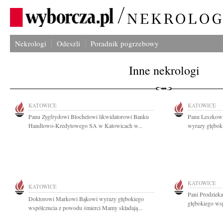
Nekrologi
Odeszli
Poradnik pogrzebowy
Inne nekrologi
KATOWICE
KATOWICE
Panu Zygfrydowi Blochelowi likwidatorowi Banku
Panu Leszkowi
Handlowo-Kredytowego SA w Katowicach w...
wyrazy głęboki
KATOWICE
KATOWICE
Pani Prodziek
Doktorowi Markowi Bąkowi wyrazy głębokiego
głębokiego wsp
współczucia z powodu śmierci Mamy składają...