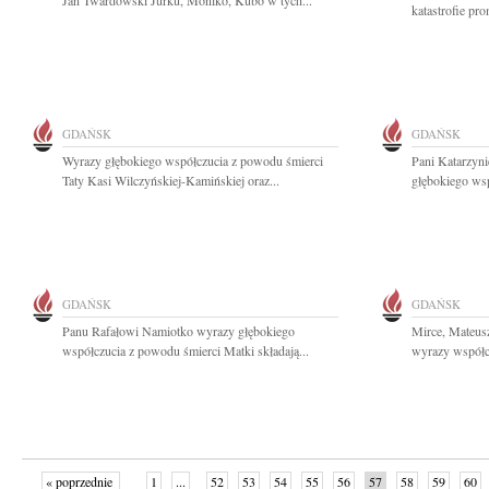
Jan Twardowski Jurku, Moniko, Kubo w tych...
katastrofie pr
GDAŃSK
GDAŃSK
Wyrazy głębokiego współczucia z powodu śmierci
Pani Katarzyn
Taty Kasi Wilczyńskiej-Kamińskiej oraz...
głębokiego wsp
GDAŃSK
GDAŃSK
Panu Rafałowi Namiotko wyrazy głębokiego
Mirce, Mateus
współczucia z powodu śmierci Matki składają...
wyrazy współcz
« poprzednie
1
...
52
53
54
55
56
57
58
59
60