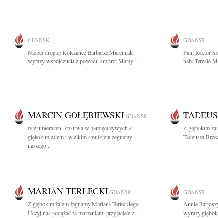
GDAŃSK
GDAŃSK
Naszej drogiej Koleżance Barbarze Marciniak
Pani Rektor S
wyrazy współczucia z powodu śmierci Mamy...
hab. Teresie Ma
MARCIN GOŁĘBIEWSKI
TADEUS
GDAŃSK
Nie umiera ten, kto trwa w pamięci żywych Z
Z głębokim żal
głębokim żalem i wielkim smutkiem żegnamy
Tadeusza Brzez
naszego...
MARIAN TERLECKI
GDAŃSK
GDAŃSK
Z głębokim żalem żegnamy Mariana Terleckiego
Annie Bartosz
Uczył nas podążać za marzeniami przyjaciele z...
wyrazy głęboki