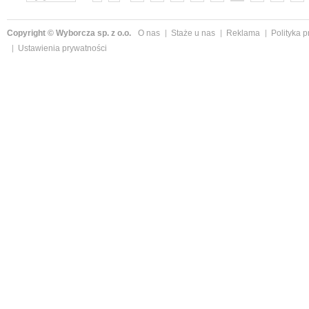
»
Copyright © Wyborcza sp. z o.o.
O nas
Staże u nas
Reklama
Polityka 
Ustawienia prywatności