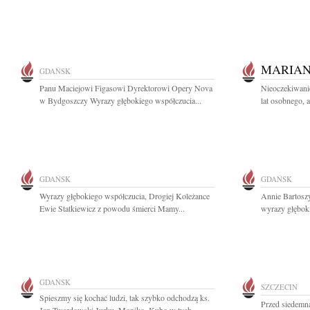
MARIAN
GDAŃSK
Panu Maciejowi Figasowi Dyrektorowi Opery Nova
Nieoczekiwanie
w Bydgoszczy Wyrazy głębokiego współczucia...
lat osobnego, 
GDAŃSK
GDAŃSK
Wyrazy głębokiego współczucia, Drogiej Koleżance
Annie Bartosz
Ewie Statkiewicz z powodu śmierci Mamy...
wyrazy głębok
GDAŃSK
SZCZECIN
Spieszmy się kochać ludzi, tak szybko odchodzą ks.
Przed siedemna