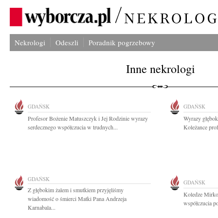
Nekrologi
Odeszli
Poradnik pogrzebowy
Inne nekrologi
GDAŃSK
GDAŃSK
Profesor Bożenie Matuszczyk i Jej Rodzinie wyrazy
Wyrazy głęboki
serdecznego współczucia w trudnych...
Koleżance prof
GDAŃSK
GDAŃSK
Z głębokim żalem i smutkiem przyjęliśmy
Koledze Mirko
wiadomość o śmierci Matki Pana Andrzeja
współczucia po
Karnabala...