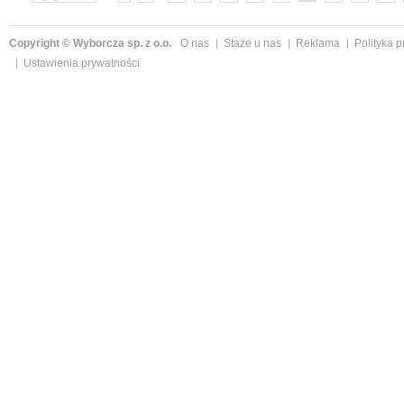
»
Copyright © Wyborcza sp. z o.o.
O nas
Staże u nas
Reklama
Polityka 
Ustawienia prywatności