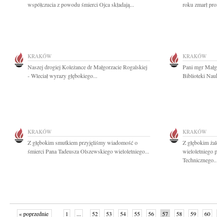
współczucia z powodu śmierci Ojca składają...
roku zmarł pro
KRAKÓW
KRAKÓW
Naszej drogiej Koleżance dr Małgorzacie Rogalskiej
Pani mgr Małg
- Wleciał wyrazy głębokiego...
Biblioteki Na
KRAKÓW
KRAKÓW
Z głębokim smutkiem przyjęliśmy wiadomość o
Z głębokim ża
śmierci Pana Tadeusza Olszewskiego wieloletniego...
wieloletniego 
Technicznego..
« poprzednie
1
...
52
53
54
55
56
57
58
59
60