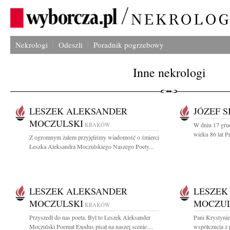
Nekrologi
Odeszli
Poradnik pogrzebowy
Inne nekrologi
LESZEK ALEKSANDER
JÓZEF S
MOCZULSKI
KRAKÓW
W dniu 17 gru
wieku 86 lat Pr
Z ogromnym żalem przyjęliśmy wiadomość o śmierci
Leszka Aleksandra Moczulskiego Naszego Poety...
LESZEK ALEKSANDER
LESZEK
MOCZULSKI
MOCZUL
KRAKÓW
Przyszedł do nas poeta. Był to Leszek Aleksander
Pani Krystynie
Moczulski Poemat Exodus pisał na naszej scenie....
współczucia z