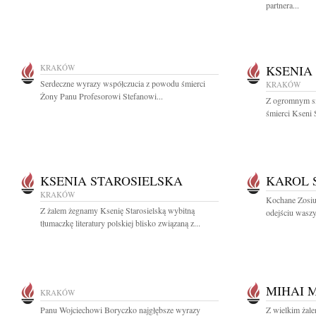
partnera...
KRAKÓW
KSENIA
Serdeczne wyrazy współczucia z powodu śmierci
KRAKÓW
Żony Panu Profesorowi Stefanowi...
Z ogromnym s
śmierci Kseni S
KSENIA STAROSIELSKA
KAROL 
KRAKÓW
Kochane Zosiu 
Z żalem żegnamy Ksenię Starosielską wybitną
odejściu wasz
tłumaczkę literatury polskiej blisko związaną z...
MIHAI 
KRAKÓW
Panu Wojciechowi Boryczko najgłębsze wyrazy
Z wielkim żale