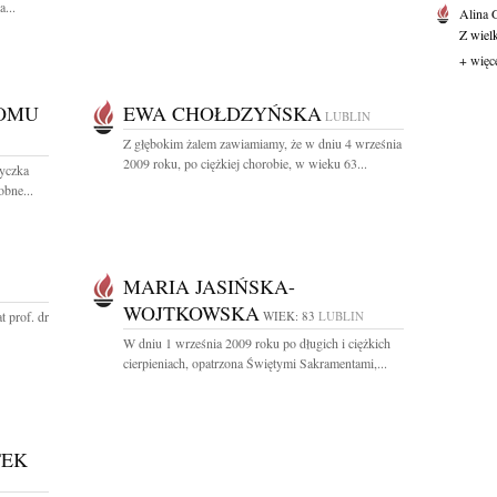
...
Alina
Z wiel
+ więc
DOMU
EWA CHOŁDZYŃSKA
LUBLIN
Z głębokim żalem zawiamiamy, że w dniu 4 września
2009 roku, po ciężkiej chorobie, w wieku 63...
yczka
obne...
MARIA JASIŃSKA-
WOJTKOWSKA
 prof. dr
WIEK: 83
LUBLIN
W dniu 1 września 2009 roku po długich i ciężkich
cierpieniach, opatrzona Świętymi Sakramentami,...
TEK