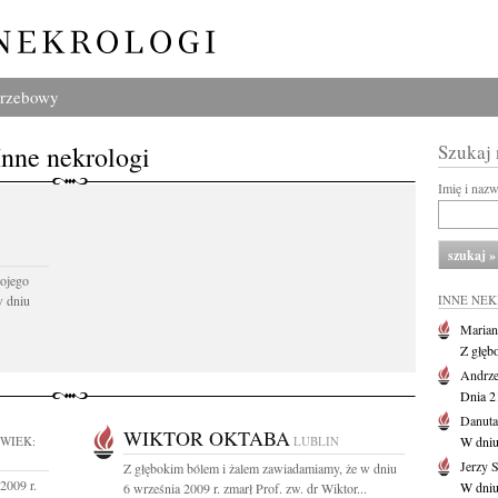
grzebowy
Inne nekrologi
Szukaj
Imię i naz
ojego
w dniu
INNE NE
Marian
Z głęb
Andrze
Dnia 21
Danuta
WIKTOR OKTABA
WIEK:
LUBLIN
W dniu
Jerzy 
Z głębokim bólem i żalem zawiadamiamy, że w dniu
2009 r.
W dniu
6 września 2009 r. zmarł Prof. zw. dr Wiktor...