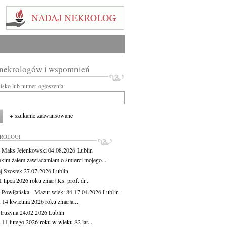
 nekrologów i wspomnień
wisko lub numer ogłoszenia:
+ szukanie zaawansowane
KROLOGI
 Maks Jelenkowski
04.08.2026
Lublin
okim żalem zawiadamiam o śmierci mojego...
j Szostek
27.07.2026
Lublin
 lipca 2026 roku zmarł Ks. prof. dr...
 Powiłańska - Mazur
wiek: 84
17.04.2026
Lublin
 14 kwietnia 2026 roku zmarła,...
Strużyna
24.02.2026
Lublin
 11 lutego 2026 roku w wieku 82 lat...