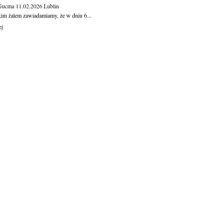
 Gucma
11.02.2026
Lublin
kim żalem zawiadamiamy, że w dniu 6...
ej