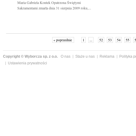
Maria Gabriela Kontek Opatrzona Świętymi
Sakramentami zmarła dnia 31 sierpnia 2009 roku,...
« poprzednie
1
...
52
53
54
55
Copyright © Wyborcza sp. z o.o.
O nas
Staże u nas
Reklama
Polityka 
Ustawienia prywatności