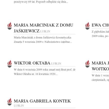
przeżywszy 69 lat. Pogrzeb odbędzie się dnia...
MARIA MARCINIAK Z DOMU
EWA C
JAŚKIEWICZ
LUBLIN
Z głębokim ża
2009 roku, po 
Maria Marciniak z domu Jaśkiewicz kosmetyczka
Zmarła 5 września 2009 r. Nabożeństwo żałobne...
WIKTOR OKTABA
MARIA 
LUBLIN
WOJTK
W dniu 6 września 2009 roku zmarł mój Brat prof. dr
Wiktor Oktaba ur. 16 kwietnia 1920...
W dniu 1 wrześ
cierpieniach, 
MARIA GABRIELA KONTEK
LUBLIN