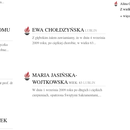
...
Alina
Z wiel
+ więc
DOMU
EWA CHOŁDZYŃSKA
LUBLIN
Z głębokim żalem zawiamiamy, że w dniu 4 września
2009 roku, po ciężkiej chorobie, w wieku 63...
yczka
obne...
MARIA JASIŃSKA-
WOJTKOWSKA
 prof. dr
WIEK: 83
LUBLIN
W dniu 1 września 2009 roku po długich i ciężkich
cierpieniach, opatrzona Świętymi Sakramentami,...
TEK