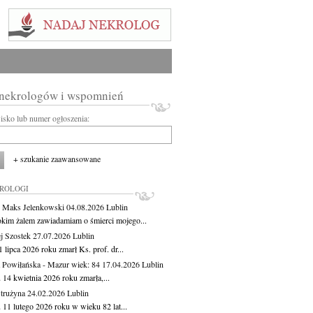
 nekrologów i wspomnień
wisko lub numer ogłoszenia:
+ szukanie zaawansowane
KROLOGI
 Maks Jelenkowski
04.08.2026
Lublin
okim żalem zawiadamiam o śmierci mojego...
j Szostek
27.07.2026
Lublin
 lipca 2026 roku zmarł Ks. prof. dr...
 Powiłańska - Mazur
wiek: 84
17.04.2026
Lublin
 14 kwietnia 2026 roku zmarła,...
Strużyna
24.02.2026
Lublin
 11 lutego 2026 roku w wieku 82 lat...