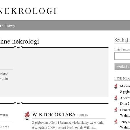
grzebowy
Inne nekrologi
Szukaj
Imię i naz
ojego
w dniu
INNE NE
Marian
Z głęb
Andrze
Dnia 21
Danuta
WIKTOR OKTABA
WIEK:
LUBLIN
W dniu
Jerzy 
Z głębokim bólem i żalem zawiadamiamy, że w dniu
2009 r.
W dniu
6 września 2009 r. zmarł Prof. zw. dr Wiktor...