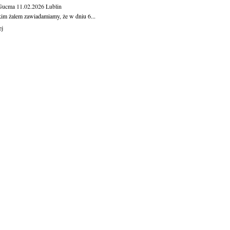
 Gucma
11.02.2026
Lublin
kim żalem zawiadamiamy, że w dniu 6...
ej