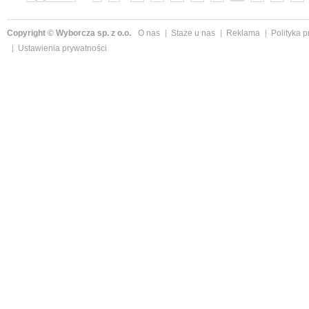
»
Copyright © Wyborcza sp. z o.o.
O nas
Staże u nas
Reklama
Polityka 
Ustawienia prywatności