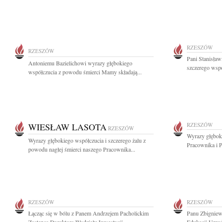
RZESZÓW
RZESZÓW
Pani Stanisław
Antoniemu Bazielichowi wyrazy głębokiego
szczerego wspó
współczucia z powodu śmierci Mamy składają...
WIESŁAW LASOTA
RZESZÓW
RZESZÓW
Wyrazy głębok
Wyrazy głębokiego współczucia i szczerego żalu z
Pracownika i 
powodu nagłej śmierci naszego Pracownika...
RZESZÓW
RZESZÓW
Łącząc się w bólu z Panem Andrzejem Pacholickim
Panu Zbignie