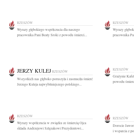
RZESZÓW
RZESZÓW
Wyrazy głębokiego współczucia dla naszego
Wyrazy głębok
pracownika Pani Beaty Sroki z powodu śmierci...
pracownika Pan
JERZY KULEJ
RZESZÓW
RZESZÓW
Grażynie Kafe
Wszystkich nas głęboko poruszyła i zasmuciła śmierć
powodu śmierci
Jerzego Kuleja najwybitniejszego polskiego...
RZESZÓW
RZESZÓW
Wyrazy współczucia w związku ze śmiercią Ojca
Dorocie Jawors
składa Andrzejowi Szlęzakowi Prezydentowi...
i wsparcia z p