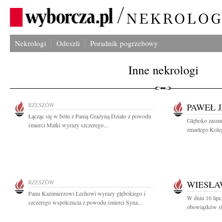
Nekrologi
Odeszli
Poradnik pogrzebowy
Inne nekrologi
RZESZÓW
PAWEŁ 
Łącząc się w bólu z Panią Grażyną Działo z powodu
Głęboko zasmu
śmierci Matki wyrazy szczerego...
zmarłego Kole
RZESZÓW
WIESŁA
Panu Kazimierzowi Lechowi wyrazy głębokiego i
W dniu 16 lip
szczerego współczucia z powodu śmierci Syna...
obowiązków słu