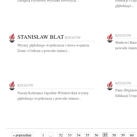
Zastępcą Dyrektora Wydziału Inwestycji...
Edukacji Urzę
głębokiego...
STANISŁAW BLAT
RZESZÓW
RZESZÓW
Markowi Burem
Wyrazy głębokiego współczucia i słowa wsparcia
powodu śmierci 
Żonie i Córkom z powodu śmierci...
RZESZÓW
RZESZÓW
Panu Zbignie
Naszej Koleżance Jagodzie Wiśniewskiej wyrazy
Edukacji Urzę
głębokiego współczucia z powodu śmierci...
« poprzednie
1
...
52
53
54
55
56
57
58
59
60