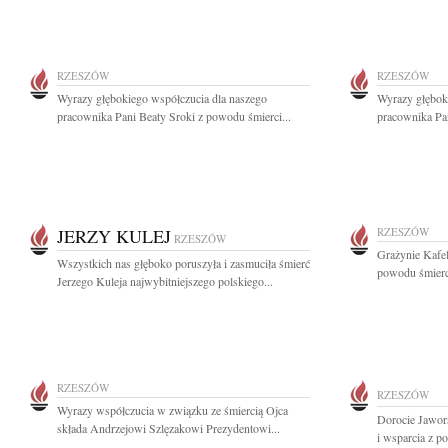
RZESZÓW
RZESZÓW
Wyrazy głębokiego współczucia dla naszego
Wyrazy głębok
pracownika Pani Beaty Sroki z powodu śmierci...
pracownika Pan
JERZY KULEJ
RZESZÓW
RZESZÓW
Grażynie Kafe
Wszystkich nas głęboko poruszyła i zasmuciła śmierć
powodu śmierci
Jerzego Kuleja najwybitniejszego polskiego...
RZESZÓW
RZESZÓW
Wyrazy współczucia w związku ze śmiercią Ojca
Dorocie Jawors
składa Andrzejowi Szlęzakowi Prezydentowi...
i wsparcia z p