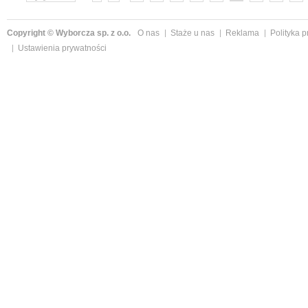
»
Copyright © Wyborcza sp. z o.o.
O nas
Staże u nas
Reklama
Polityka 
Ustawienia prywatności