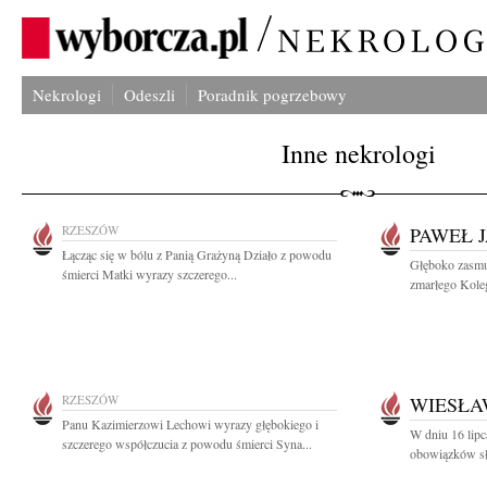
Nekrologi
Odeszli
Poradnik pogrzebowy
Inne nekrologi
RZESZÓW
PAWEŁ 
Łącząc się w bólu z Panią Grażyną Działo z powodu
Głęboko zasmu
śmierci Matki wyrazy szczerego...
zmarłego Kole
RZESZÓW
WIESŁA
Panu Kazimierzowi Lechowi wyrazy głębokiego i
W dniu 16 lip
szczerego współczucia z powodu śmierci Syna...
obowiązków słu