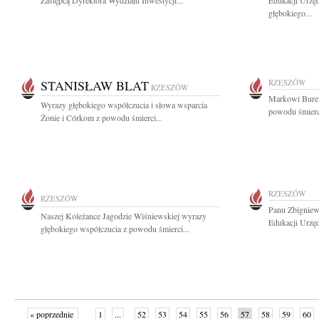
Zastępcą Dyrektora Wydziału Inwestycji...
Edukacji Urzę
głębokiego...
STANISŁAW BLAT
RZESZÓW
RZESZÓW
Markowi Burem
Wyrazy głębokiego współczucia i słowa wsparcia
powodu śmierci 
Żonie i Córkom z powodu śmierci...
RZESZÓW
RZESZÓW
Panu Zbignie
Naszej Koleżance Jagodzie Wiśniewskiej wyrazy
Edukacji Urzę
głębokiego współczucia z powodu śmierci...
« poprzednie
1
...
52
53
54
55
56
57
58
59
60