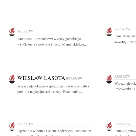
RZESZÓW
RZESZÓW
Pani Stanisław
Antoniemu Bazielichowi wyrazy głębokiego
szczerego wspó
współczucia z powodu śmierci Mamy składają...
WIESŁAW LASOTA
RZESZÓW
RZESZÓW
Wyrazy głębok
Wyrazy głębokiego współczucia i szczerego żalu z
Pracownika i 
powodu nagłej śmierci naszego Pracownika...
RZESZÓW
RZESZÓW
Łącząc się w bólu z Panem Andrzejem Pacholickim
Panu Zbignie