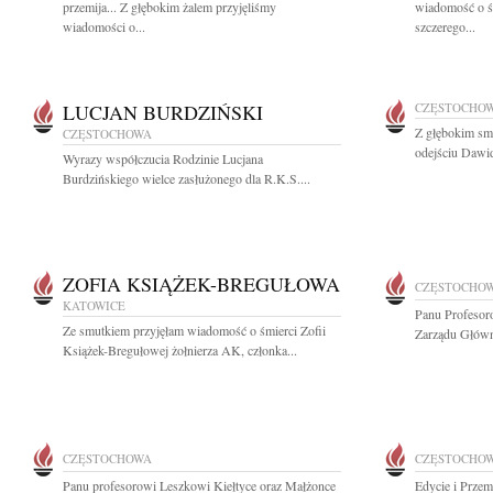
przemija... Z głębokim żalem przyjęliśmy
wiadomość o ś
wiadomości o...
szczerego...
LUCJAN BURDZIŃSKI
CZĘSTOCHO
Z głębokim sm
CZĘSTOCHOWA
odejściu Dawi
Wyrazy współczucia Rodzinie Lucjana
Burdzińskiego wielce zasłużonego dla R.K.S....
ZOFIA KSIĄŻEK-BREGUŁOWA
CZĘSTOCHO
KATOWICE
Panu Profesor
Ze smutkiem przyjęłam wiadomość o śmierci Zofii
Zarządu Głów
Książek-Bregułowej żołnierza AK, członka...
CZĘSTOCHOWA
CZĘSTOCHO
Panu profesorowi Leszkowi Kiełtyce oraz Małżonce
Edycie i Prze