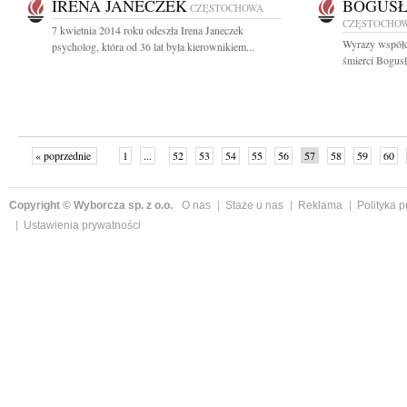
IRENA JANECZEK
BOGUSŁ
CZĘSTOCHOWA
CZĘSTOCHO
7 kwietnia 2014 roku odeszła Irena Janeczek
Wyrazy współc
psycholog, która od 36 lat była kierownikiem...
śmierci Bogus
« poprzednie
1
...
52
53
54
55
56
57
58
59
60
»
Copyright © Wyborcza sp. z o.o.
O nas
Staże u nas
Reklama
Polityka 
Ustawienia prywatności