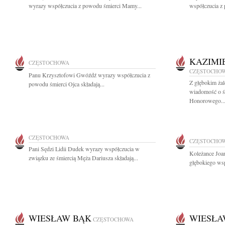
wyrazy współczucia z powodu śmierci Mamy...
współczucia z 
KAZIMI
CZĘSTOCHOWA
CZĘSTOCHO
Panu Krzysztofowi Gwóźdź wyrazy współczucia z
Z głębokim żal
powodu śmierci Ojca składają...
wiadomość o ś
Honorowego..
CZĘSTOCHOWA
CZĘSTOCHO
Pani Sędzi Lidii Dudek wyrazy współczucia w
Koleżance Joa
związku ze śmiercią Męża Dariusza składają...
głębokiego wsp
WIESŁAW BĄK
WIESŁA
CZĘSTOCHOWA