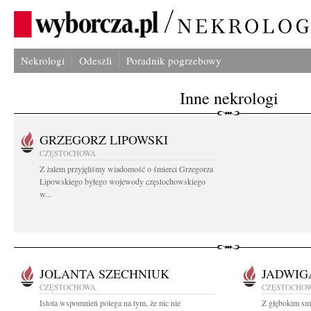
Nekrologi
Odeszli
Poradnik pogrzebowy
Inne nekrologi
GRZEGORZ LIPOWSKI
CZĘSTOCHOWA
Z żalem przyjęliśmy wiadomość o śmierci Grzegorza
Lipowskiego byłego wojewody częstochowskiego
w...
JOLANTA SZECHNIUK
JADWIG
CZĘSTOCHOWA
CZĘSTOCHO
Istota wspomnień polega na tym, że nic nie
Z głębokim smu