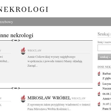
grzebowy
Inne nekrologi
Szukaj
Imię i naz
W
WROCŁAW
owi
Annie Ciskowskiej wyrazy najgłębszego
róbel...
współczucia z powodu śmierci Mamy składają
Zarząd...
INNE NE
Barbar
Z głęb
Lucyna
Naszem
06.08
MIROSŁAW WRÓBEL
W
WROCŁAW
Annie 
31.07
y,
Z ogromnym żalem przyjęliśmy wiadomość o śmierci
Panu S
Pana Mirosława Wróbla Rodzinie i...