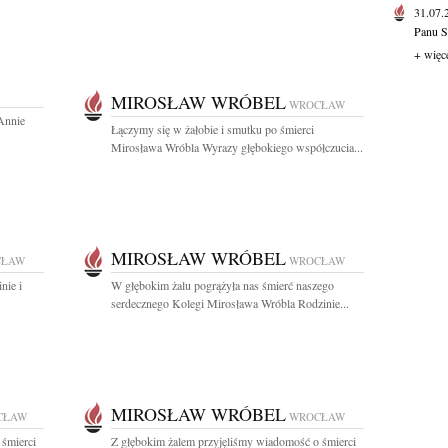
31.07
Panu S
+ więc
MIROSŁAW WRÓBEL
WROCŁAW
Annie
Łączymy się w żałobie i smutku po śmierci
Mirosława Wróbla Wyrazy głębokiego współczucia...
MIROSŁAW WRÓBEL
CŁAW
WROCŁAW
nie i
W głębokim żalu pogrążyła nas śmierć naszego
serdecznego Kolegi Mirosława Wróbla Rodzinie...
MIROSŁAW WRÓBEL
CŁAW
WROCŁAW
 śmierci
Z głębokim żalem przyjęliśmy wiadomość o śmierci