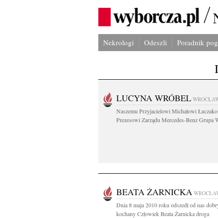
Nekrologi
Odeszli
Poradnik po
LUCYNA WRÓBEL
WROCŁA
Naszemu Przyjacielowi Michałowi Łuczak
Prezesowi Zarządu Mercedes-Benz Grupa W
BEATA ŻARNICKA
WROCŁA
Dnia 8 maja 2010 roku odszedł od nas dobr
kochany Człowiek Beata Żarnicka droga