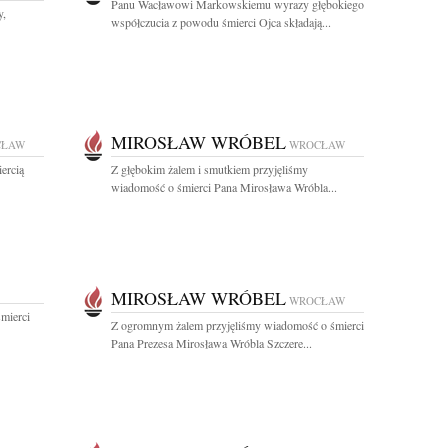
Panu Wacławowi Markowskiemu wyrazy głębokiego
y,
współczucia z powodu śmierci Ojca składają...
MIROSŁAW WRÓBEL
CŁAW
WROCŁAW
iercią
Z głębokim żalem i smutkiem przyjęliśmy
wiadomość o śmierci Pana Mirosława Wróbla...
MIROSŁAW WRÓBEL
WROCŁAW
mierci
Z ogromnym żalem przyjęliśmy wiadomość o śmierci
Pana Prezesa Mirosława Wróbla Szczere...