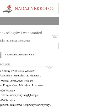
 nekrologów i wspomnień
wisko lub numer ogłoszenia:
+ szukanie zaawansowane
KROLOGI
a Korony
07.08.2026
Wrocław
okim żalem i smutkiem przyjęliśmy...
 Wróbel
06.08.2026
Wrocław
u Przyjacielowi Michałowi Łuczakowi...
.2026
Wrocław
Ciskowskiej wyrazy najgłębszego...
.2026
Wrocław
ędziemu Januszowi Kaspryszynowi wyrazy...