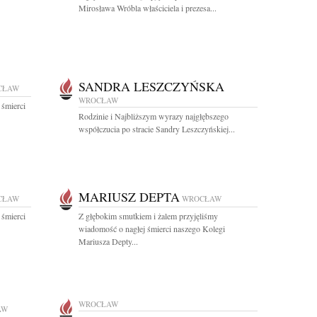
Mirosława Wróbla właściciela i prezesa...
SANDRA LESZCZYŃSKA
CŁAW
WROCŁAW
 śmierci
Rodzinie i Najbliższym wyrazy najgłębszego
współczucia po stracie Sandry Leszczyńskiej...
MARIUSZ DEPTA
CŁAW
WROCŁAW
 śmierci
Z głębokim smutkiem i żalem przyjęliśmy
wiadomość o nagłej śmierci naszego Kolegi
Mariusza Depty...
WROCŁAW
AW