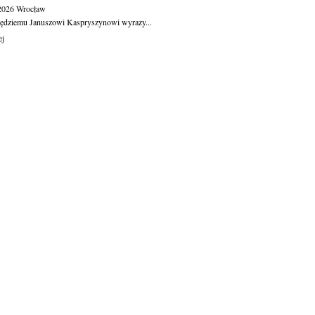
.2026
Wrocław
ędziemu Januszowi Kaspryszynowi wyrazy...
ej