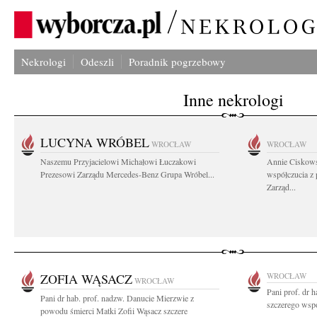
Nekrologi
Odeszli
Poradnik pogrzebowy
Inne nekrologi
LUCYNA WRÓBEL
WROCŁAW
WROCŁAW
Naszemu Przyjacielowi Michałowi Łuczakowi
Annie Ciskows
Prezesowi Zarządu Mercedes-Benz Grupa Wróbel...
współczucia z
Zarząd...
ZOFIA WĄSACZ
WROCŁAW
WROCŁAW
Pani prof. dr
Pani dr hab. prof. nadzw. Danucie Mierzwie z
szczerego wspó
powodu śmierci Matki Zofii Wąsacz szczere