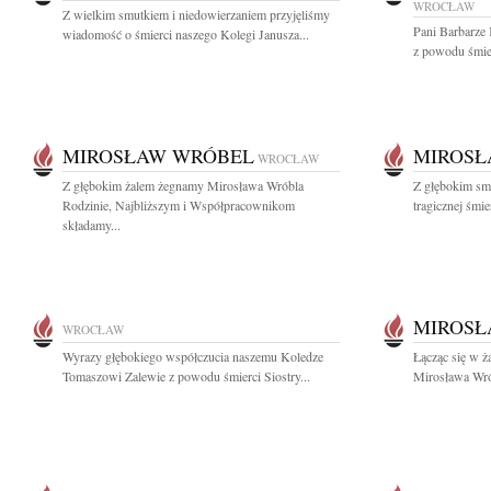
WROCŁAW
Z wielkim smutkiem i niedowierzaniem przyjęliśmy
Pani Barbarze
wiadomość o śmierci naszego Kolegi Janusza...
z powodu śmie
MIROSŁAW WRÓBEL
MIROSŁ
WROCŁAW
Z głębokim żalem żegnamy Mirosława Wróbla
Z głębokim sm
Rodzinie, Najbliższym i Współpracownikom
tragicznej śmi
składamy...
MIROSŁ
WROCŁAW
Wyrazy głębokiego współczucia naszemu Koledze
Łącząc się w ż
Tomaszowi Zalewie z powodu śmierci Siostry...
Mirosława Wró