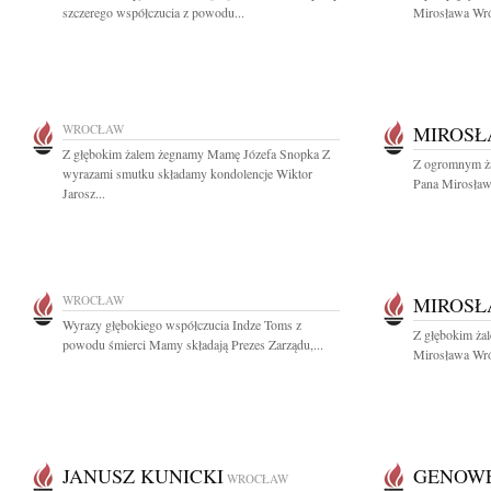
szczerego współczucia z powodu...
Mirosława Wrób
WROCŁAW
MIROSŁ
Z głębokim żalem żegnamy Mamę Józefa Snopka Z
Z ogromnym ża
wyrazami smutku składamy kondolencje Wiktor
Pana Mirosława
Jarosz...
WROCŁAW
MIROSŁ
Wyrazy głębokiego współczucia Indze Toms z
Z głębokim ża
powodu śmierci Mamy składają Prezes Zarządu,...
Mirosława Wrób
JANUSZ KUNICKI
GENOWE
WROCŁAW