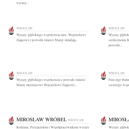
wyrazy...
WROCŁAW
WROCŁAW
Wyrazy głębokiego współczucia mec. Wojciechowi
Wyrazy głębok
Zającowi z powodu śmierci Mamy składają...
serdecznemu K
powodu...
WROCŁAW
WROCŁAW
Wyrazy głębokiego współczucia z powodu śmierci
Pani mgr Hali
Mamy mecenasowi Wojciechowi Zającowi...
szczerego wspó
MIROSŁAW WRÓBEL
MIROSŁ
WROCŁAW
Rodzinie, Przyjaciołom i Współpracownikom wyrazy
Wyrazy głębok