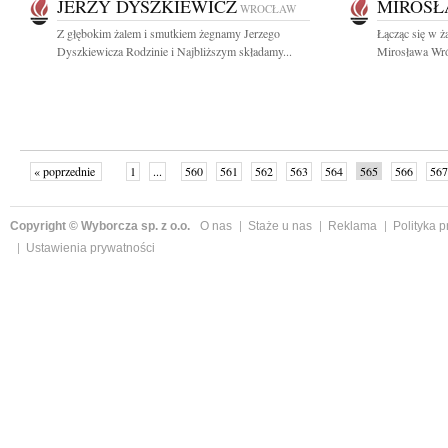
JERZY DYSZKIEWICZ
MIROSŁ
WROCŁAW
Z głębokim żalem i smutkiem żegnamy Jerzego
Łącząc się w ż
Dyszkiewicza Rodzinie i Najbliższym składamy...
Mirosława Wró
« poprzednie
1
...
560
561
562
563
564
565
566
567
następne »
Copyright © Wyborcza sp. z o.o.
O nas
Staże u nas
Reklama
Polityka 
Ustawienia prywatności