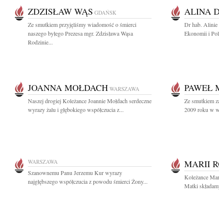
ZDZISŁAW WĄS
ALINA 
GDAŃSK
Ze smutkiem przyjęliśmy wiadomość o śmierci
Dr hab. Alini
naszego byłego Prezesa mgr. Zdzisława Wąsa
Ekonomii i Po
Rodzinie...
JOANNA MOŁDACH
PAWEŁ 
WARSZAWA
Naszej drogiej Koleżance Joannie Mołdach serdeczne
Ze smutkiem z
wyrazy żalu i głębokiego współczucia z...
2009 roku w wi
WARSZAWA
MARII 
Szanownemu Panu Jerzemu Kur wyrazy
Koleżance Mar
najgłębszego współczucia z powodu śmierci Żony...
Matki składamy