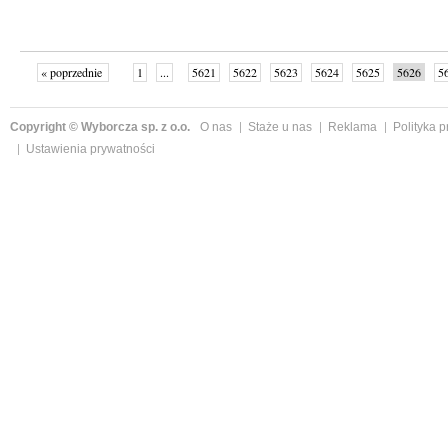
« poprzednie
1
...
5621
5622
5623
5624
5625
5626
5
...
5652
następne »
Copyright © Wyborcza sp. z o.o.
O nas
Staże u nas
Reklama
Polityka 
Ustawienia prywatności