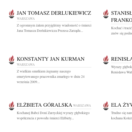
JAN TOMASZ DERLUKIEWICZ
STANIS
WARSZAWA
FRANKO
Z ogromnym żalem przyjęliśmy wiadomość o śmierci
Kochać i tracić
Jana Tomasza Derlukiewicza Prezesa Zarządu...
znów się podno
KONSTANTY JAN KURMAN
RENISŁ
WARSZAWA
Wyrazy głębok
Z wielkim smutkiem żegnamy naszego
Renisława Walt
emerytowanego pracownika zmarłego w dniu 24
września 2009...
ELŻBIETA GÓRALSKA
ELA ŻY
WARSZAWA
Kochanej Babci Doni Zarzyckiej wyrazy głębokiego
Trudno się nam
współczucia z powodu śmierci Elżbiety...
kochana Koleż