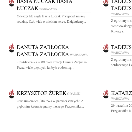
BASIA ŁUCZAK BASIA
TADEUS
ŁUCZAK
TADEUS
WARSZAWA
WARSZAWA
Odeszła tak nagle Basia Łuczak Przyjaciel naszej
Z ogromnym s
rodziny. Człowiek o wielkim sercu. Dziękujemy...
Wiśniewskiego
Kolegę i...
DANUTA ZABŁOCKA
TADEUS
DANUTA ZABŁOCKA
WARSZAWA
WARSZAWA
Z ogromnym s
3 października 2009 roku zmarła Danuta Zabłocka
serdecznego i w
Przez wiele pięknych lat była cudowną,...
KRZYSZTOF ŻUREK
KATARZ
GDAŃSK
WARSZAWA
?Nie umiera ten, kto trwa w pamięci żywych" Z
29 września 20
głębokim żalem żegnamy naszego Pracownika...
Przyjaciółka K