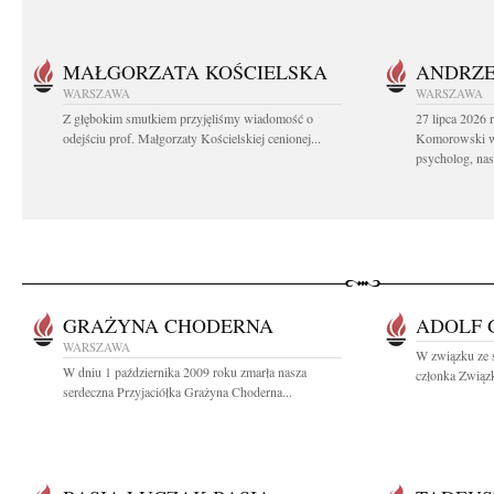
MAŁGORZATA KOŚCIELSKA
ANDRZE
WARSZAWA
WARSZAWA
Z głębokim smutkiem przyjęliśmy wiadomość o
27 lipca 2026 
odejściu prof. Małgorzaty Kościelskiej cenionej...
Komorowski ws
psycholog, nasz
GRAŻYNA CHODERNA
ADOLF 
WARSZAWA
W związku ze ś
W dniu 1 października 2009 roku zmarła nasza
członka Zwią
serdeczna Przyjaciółka Grażyna Choderna...