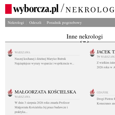
Nekrologi
Odeszli
Poradnik pogrzebowy
Inne nekrologi
JACEK 
WARSZAWA
79
WARSZAW
Naszej kochanej i dzielnej Marylce Butruk
Z wielkim żale
Najcieplejsze wyrazy wsparcia i współczucia w...
2026 roku w Au
MAŁGORZATA KOŚCIELSKA
GDAŃSK
WARSZAWA
Drogi Piotrze 
W dniu 3 sierpnia 2026 roku zmarła Profesor
Konecranes and
Małgorzata Kościelska Jej prace badawcze i
praktyka...