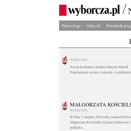
Nekrologi
Odeszli
Poradnik po
WARSZAWA
Naszej kochanej i dzielnej Marylce Butruk
Najcieplejsze wyrazy wsparcia i współczucia
MAŁGORZATA KOŚCIEL
WARSZAWA
W dniu 3 sierpnia 2026 roku zmarła Profes
Małgorzata Kościelska Jej prace badawcze i
praktyka...