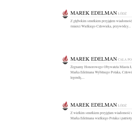
MAREK EDELMAN
ŁÓDŹ
Z głębokim smutkiem przyjąłem wiadomość
śmierci Wielkiego Człowieka, przywódcy...
MAREK EDELMAN
CAŁA P
Żegnamy Honorowego Obywatela Miasta Ł
Marka Edelmana Wybitnego Polaka, Człowi
legendę,...
MAREK EDELMAN
ŁÓDŹ
Z wielkim smutkiem przyjęłam wiadomość o
Marka Edelmana wielkiego Polaka i patrioty,