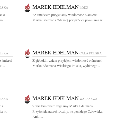
MAREK EDELMAN
OLSKA
ŁÓDŹ
ść o
Ze smutkiem przyjęliśmy wiadomość o śmierci
ka
Marka Edelmana Odszedł przywódca powstania w...
MAREK EDELMAN
OLSKA
CAŁA POLSKA
 śmierci
Z głębokim żalem przyjąłem wiadomość o śmierci
i...
Marka Edelmana Wielkiego Polaka, wybitnego...
MAREK EDELMAN
OLSKA
WARSZAWA
na
Z wielkim żalem żegnamy Marka Edelmana
a w...
Przyjaciela naszej rodziny, wspaniałego Człowieka.
Aniu,...