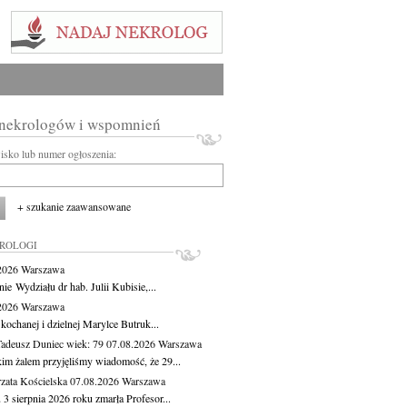
 nekrologów i wspomnień
wisko lub numer ogłoszenia:
+ szukanie zaawansowane
KROLOGI
.2026
Warszawa
ie Wydziału dr hab. Julii Kubisie,...
.2026
Warszawa
kochanej i dzielnej Marylce Butruk...
Tadeusz Duniec
wiek: 79
07.08.2026
Warszawa
kim żalem przyjęliśmy wiadomość, że 29...
zata Kościelska
07.08.2026
Warszawa
3 sierpnia 2026 roku zmarła Profesor...