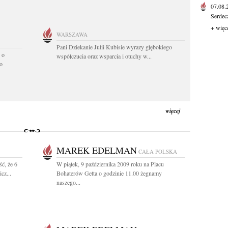
07.08
Serdec
+ więc
WARSZAWA
Pani Dziekanie Julii Kubisie wyrazy głębokiego
 o
współczucia oraz wsparcia i otuchy w...
o
więcej
MAREK EDELMAN
CAŁA POLSKA
ć, że 6
W piątek, 9 października 2009 roku na Placu
cz...
Bohaterów Getta o godzinie 11.00 żegnamy
naszego...