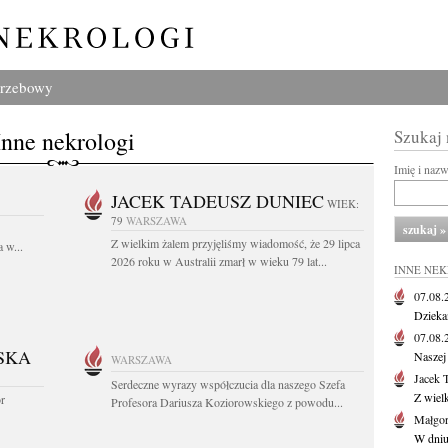
grzebowy
Inne nekrologi
Szukaj
Imię i naz
JACEK TADEUSZ DUNIEC
WIEK:
79
WARSZAWA
Z wielkim żalem przyjęliśmy wiadomość, że 29 lipca
 w...
2026 roku w Australii zmarł w wieku 79 lat...
INNE NE
07.08
Dziekan
07.08
SKA
Naszej 
WARSZAWA
Jacek 
Serdeczne wyrazy współczucia dla naszego Szefa
Z wiel
or
Profesora Dariusza Koziorowskiego z powodu...
Małgor
W dniu 