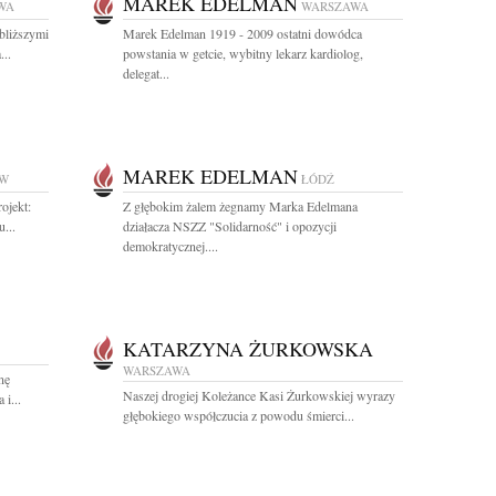
MAREK EDELMAN
WA
WARSZAWA
bliższymi
Marek Edelman 1919 - 2009 ostatni dowódca
...
powstania w getcie, wybitny lekarz kardiolog,
delegat...
MAREK EDELMAN
W
ŁÓDŹ
ojekt:
Z głębokim żalem żegnamy Marka Edelmana
...
działacza NSZZ "Solidarność" i opozycji
demokratycznej....
KATARZYNA ŻURKOWSKA
WARSZAWA
nę
Naszej drogiej Koleżance Kasi Żurkowskiej wyrazy
i...
głębokiego współczucia z powodu śmierci...