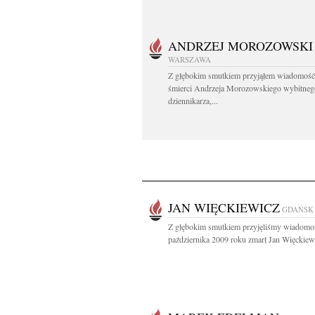
ANDRZEJ MOROZOWSKI
WARSZAWA
Z głębokim smutkiem przyjąłem wiadomość
śmierci Andrzeja Morozowskiego wybitneg
dziennikarza,...
JAN WIĘCKIEWICZ
GDAŃSK
Z głębokim smutkiem przyjęliśmy wiadomoś
października 2009 roku zmarł Jan Więckiewi