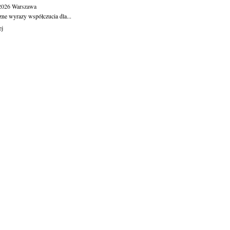
.2026
Warszawa
zne wyrazy współczucia dla...
ej