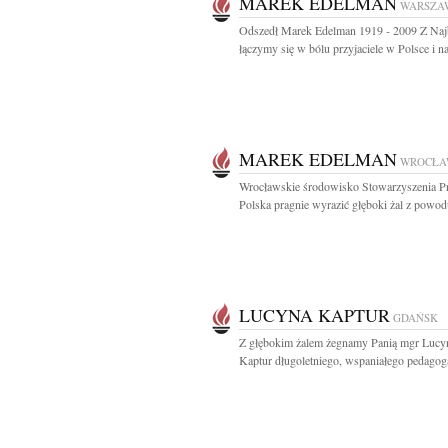
MAREK EDELMAN
WARSZA
Odszedł Marek Edelman 1919 - 2009 Z Naj
łączymy się w bólu przyjaciele w Polsce i na
MAREK EDELMAN
WROCŁA
Wrocławskie środowisko Stowarzyszenia Pr
Polska pragnie wyrazić głęboki żal z powodu
LUCYNA KAPTUR
GDAŃSK
Z głębokim żalem żegnamy Panią mgr Lucy
Kaptur długoletniego, wspaniałego pedagoga 