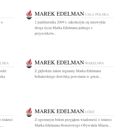
MAREK EDELMAN
CAŁA POLSKA
 o
2 października 2009 r. zakończyła się niezwykła
droga życia Marka Edelmana jednego z
przywódców...
MAREK EDELMAN
OLSKA
WARSZAWA
odzi
Z głębokim żalem żegnamy Marka Edelmana
eka
bohaterskiego dowódcę powstania w getcie...
MAREK EDELMAN
ŁÓDŹ
 śmierci
Z ogromnym bólem przyjąłem wiadomość o śmierci
...
Marka Edelmana Honorowego Obywatela Miasta...