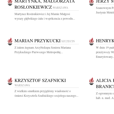
MARTYNKA, MAŁGORZATA
JERZY 
ROSŁONKIEWICZ
WARSZAWA
Szanownym Pan
Justynie Metels
Martynce Rosłonkiewicz i Jej Mamie Małgosi
wyrazy głębokiego żalu i współczucia z powodu...
MARIAN PRZYKUCKI
HENRYK
SZCZECIN
Z żalem żegnam Arcybiskupa Seniora Mariana
W dniu 19 paźd
Przykuckiego Pierwszego Metropolitę...
przeżywszy 90
Emerytowany..
KRZYSZTOF SZAFNICKI
ALICJA
WARSZAWA
BRANIC
Z wielkim smutkiem przyjęliśmy wiadomość o
Z ogromnym sm
śmierci Krzysztofa Szafnickiego socjologa naszego...
hab. n. med. Al