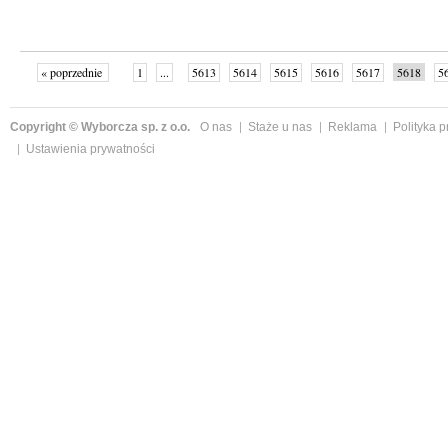
« poprzednie
1
...
5613
5614
5615
5616
5617
5618
5
...
5652
następne »
Copyright © Wyborcza sp. z o.o.
O nas
Staże u nas
Reklama
Polityka 
Ustawienia prywatności