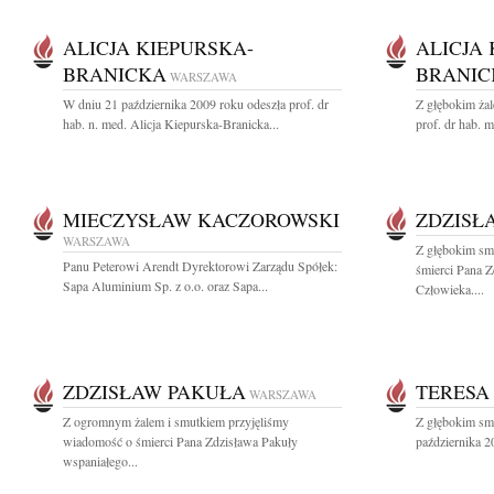
ALICJA KIEPURSKA-
ALICJA
BRANICKA
BRANIC
WARSZAWA
W dniu 21 października 2009 roku odeszła prof. dr
Z głębokim ża
hab. n. med. Alicja Kiepurska-Branicka...
prof. dr hab. me
MIECZYSŁAW KACZOROWSKI
ZDZISŁ
WARSZAWA
Z głębokim sm
Panu Peterowi Arendt Dyrektorowi Zarządu Spółek:
śmierci Pana 
Sapa Aluminium Sp. z o.o. oraz Sapa...
Człowieka....
ZDZISŁAW PAKUŁA
TERESA
WARSZAWA
Z ogromnym żalem i smutkiem przyjęliśmy
Z głębokim sm
wiadomość o śmierci Pana Zdzisława Pakuły
października 2
wspaniałego...