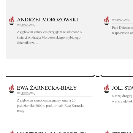
ANDRZEJ MOROZOWSKI
WARSZAWA
WARSZAWA
Pani Dziekanie
Z głębokim smutkiem przyjąłem wiadomość o
współczucia or
śmierci Andrzeja Morozowskiego wybitnego
dziennikarza,...
EWA ŻARNECKA-BIAŁY
JOLI ST
WARSZAWA
Naszej drogiej
Z głębokim smutkiem żegnamy zmarłą 20
wyrazy głębok
października 2009 r. prof. dr hab. Ewę Żarnecką-
Biały...