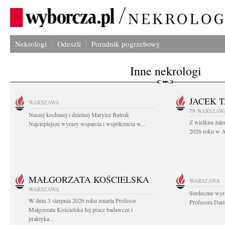
Nekrologi
Odeszli
Poradnik pogrzebowy
Inne nekrologi
JACEK 
WARSZAWA
79
WARSZAW
Naszej kochanej i dzielnej Marylce Butruk
Z wielkim żale
Najcieplejsze wyrazy wsparcia i współczucia w...
2026 roku w Au
MAŁGORZATA KOŚCIELSKA
WARSZAWA
WARSZAWA
Serdeczne wyr
W dniu 3 sierpnia 2026 roku zmarła Profesor
Profesora Dar
Małgorzata Kościelska Jej prace badawcze i
praktyka...