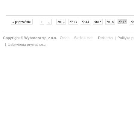
« poprzednie
1
...
5612
5613
5614
5615
5616
5617
5
...
5652
następne »
Copyright © Wyborcza sp. z o.o.
O nas
Staże u nas
Reklama
Polityka 
Ustawienia prywatności