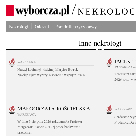
Nekrologi
Odeszli
Poradnik pogrzebowy
Inne nekrologi
JACEK 
WARSZAWA
79
WARSZAW
Naszej kochanej i dzielnej Marylce Butruk
Z wielkim żale
Najcieplejsze wyrazy wsparcia i współczucia w...
2026 roku w Au
MAŁGORZATA KOŚCIELSKA
WARSZAWA
WARSZAWA
Serdeczne wyr
W dniu 3 sierpnia 2026 roku zmarła Profesor
Profesora Dar
Małgorzata Kościelska Jej prace badawcze i
praktyka...