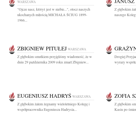
JANUSZ
WARSZAWA
"Ojcze nasz, któryś jest w niebie...", otocz naszych
Z głębokim ża
ukochanych miłością MICHAŁA ŚCIUG 1899-
naszego Kolegi
1966...
ZBIGNIEW PITUŁEJ
GRAŻYN
WARSZAWA
Z głębokim smutkiem przyjęliśmy wiadomość, że w
Drogiej Przyja
dniu 29 października 2009 roku zmarł Zbigniew...
wyrazy współc
EUGENIUSZ HADRYŚ
ZOFIA 
WARSZAWA
Z głębokim żalem żegnamy wieloletniego Kolegę i
Z głębokim sm
współpracownika Eugeniusza Hadrysia...
Kasiu po śmier