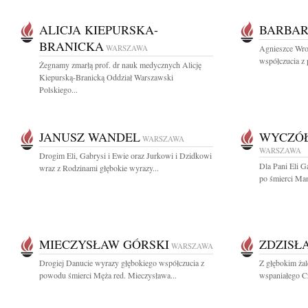
ALICJA KIEPURSKA-
BARBAR
BRANICKA
WARSZAWA
Agnieszce Wroń
współczucia z 
Żegnamy zmarłą prof. dr nauk medycznych Alicję
Kiepurską-Branicką Oddział Warszawski
Polskiego...
JANUSZ WANDEL
WYCZÓŁ
WARSZAWA
WARSZAWA
Drogim Eli, Gabrysi i Ewie oraz Jurkowi i Dzidkowi
Dla Pani Eli G
wraz z Rodzinami głębokie wyrazy...
po śmierci Mam
MIECZYSŁAW GÓRSKI
ZDZISŁ
WARSZAWA
Drogiej Danucie wyrazy głębokiego współczucia z
Z głębokim ża
powodu śmierci Męża red. Mieczysława...
wspaniałego Cz