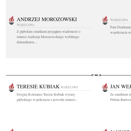
ANDRZEJ MOROZOWSKI
WARSZAWA
WARSZAWA
Pani Dziekanie
Z głębokim smutkiem przyjąłem wiadomość o
współczucia or
śmierci Andrzeja Morozowskiego wybitnego
dziennikarza,...
TERESIE KUBIAK
JAN WE
WARSZAWA
Drogiej Koleżance Teresie Kubiak wyrazy
Ze smutkiem ż
głębokiego współczucia z powodu śmierci...
Pleban Bartos