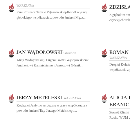
WARSZAWA
ZDZISŁ
Pani Profesor Teresie Pałaszewskiej-Reindl wyrazy
Z głębokim sm
głębokiego współczucia z powodu śmierci Męża...
ciężkiej chorob
JAN WĄDOŁOWSKI
ROMAN 
GDAŃSK
WARSZAWA
Alicji Wądołowskiej, Eugeniuszowi Wądołowskiemu
Drogiej Koleża
Andrzejowi Kamińskiemu i Januszowi Górnik...
współczucia z
JERZY METELESKI
ALICJA 
WARSZAWA
BRANIC
Kochanej Justynie serdeczne wyrazy współczucia z
powodu śmierci Taty Jerzego Metelskiego...
Zespół Kliniki
Ruchu WUM żeg