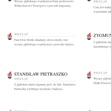
Wyrazy głębokiego współczucia Panu profesorowi
WROCŁAW
Władysławowi Twarogowi z powodu tragicznej...
Czas jest najl
wspomnień nikt
WROCŁAW
ZYGMUN
Pani Ewie Molik składamy słowa otuchy oraz
Z głębokim ża
wyrazy głębokiego współczucia z powodu śmierci...
legendarnego a
STANISŁAW PIETRASZKO
WROCŁAW
Wyrazy głębok
WROCŁAW
Matki Prezeso
Z głębokim żalem żegnamy prof. dr. hab. Stanisława
Pietraszkę wybitnego teoretyka i badacza...