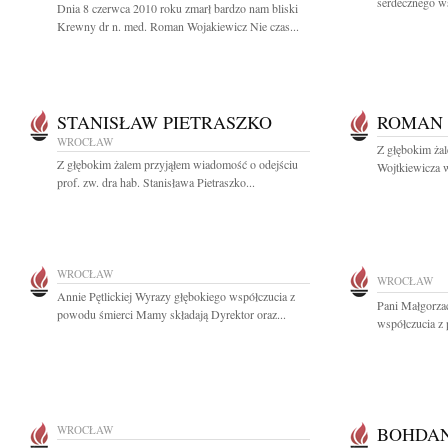
serdecznego ws
Dnia 8 czerwca 2010 roku zmarł bardzo nam bliski
Krewny dr n. med. Roman Wojakiewicz Nie czas...
STANISŁAW PIETRASZKO
ROMAN 
WROCŁAW
Z głębokim ża
Z głębokim żalem przyjąłem wiadomość o odejściu
Wojtkiewicza w
prof. zw. dra hab. Stanisława Pietraszko...
WROCŁAW
WROCŁAW
Annie Pętlickiej Wyrazy głębokiego współczucia z
Pani Małgorzac
powodu śmierci Mamy składają Dyrektor oraz...
współczucia z 
WROCŁAW
BOHDAN