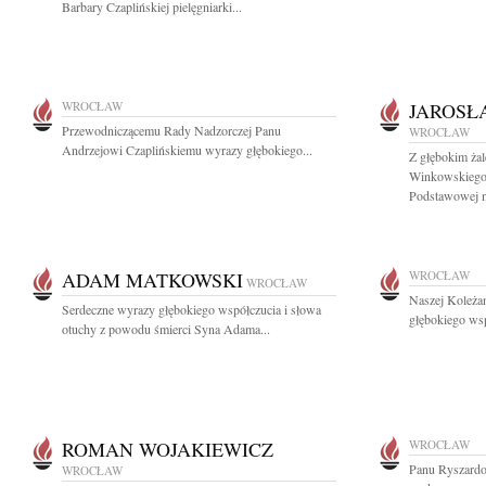
Barbary Czaplińskiej pielęgniarki...
WROCŁAW
JAROSŁ
Przewodniczącemu Rady Nadzorczej Panu
WROCŁAW
Andrzejowi Czaplińskiemu wyrazy głębokiego...
Z głębokim ża
Winkowskiego 
Podstawowej nr
ADAM MATKOWSKI
WROCŁAW
WROCŁAW
Naszej Koleża
Serdeczne wyrazy głębokiego współczucia i słowa
głębokiego wsp
otuchy z powodu śmierci Syna Adama...
ROMAN WOJAKIEWICZ
WROCŁAW
Panu Ryszard
WROCŁAW