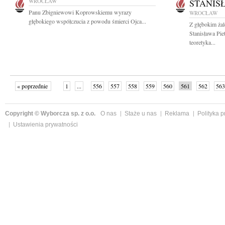
WROCŁAW
STANIS
Panu Zbigniewowi Koprowskiemu wyrazy
WROCŁAW
głębokiego współczucia z powodu śmierci Ojca...
Z głębokim żal
Stanisława Pie
teoretyka...
« poprzednie
1
...
556
557
558
559
560
561
562
563
następne »
Copyright © Wyborcza sp. z o.o.
O nas
Staże u nas
Reklama
Polityka 
Ustawienia prywatności