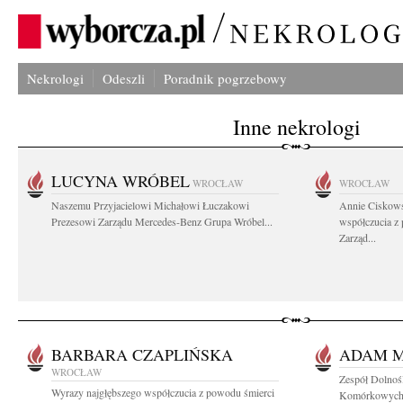
Nekrologi
Odeszli
Poradnik pogrzebowy
Inne nekrologi
LUCYNA WRÓBEL
WROCŁAW
WROCŁAW
Naszemu Przyjacielowi Michałowi Łuczakowi
Annie Ciskows
Prezesowi Zarządu Mercedes-Benz Grupa Wróbel...
współczucia z
Zarząd...
BARBARA CZAPLIŃSKA
ADAM 
WROCŁAW
Zespół Dolnośl
Wyrazy najgłębszego współczucia z powodu śmierci
Komórkowych 