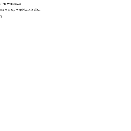
.2026
Warszawa
zne wyrazy współczucia dla...
ej