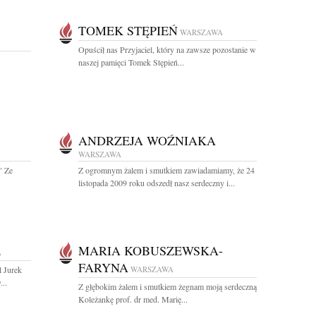
TOMEK STĘPIEŃ
WARSZAWA
Opuścił nas Przyjaciel, który na zawsze pozostanie w
naszej pamięci Tomek Stępień...
ANDRZEJA WOŹNIAKA
WARSZAWA
" Ze
Z ogromnym żalem i smutkiem zawiadamiamy, że 24
listopada 2009 roku odszedł nasz serdeczny i...
MARIA KOBUSZEWSKA-
A
FARYNA
l Jurek
WARSZAWA
...
Z głębokim żalem i smutkiem żegnam moją serdeczną
Koleżankę prof. dr med. Marię...