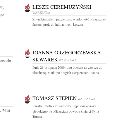
LESZK CEREMUŻYŃSKI
WA
WARSZAWA
ego
Z wielkim żalem przyjęliśmy wiadomość o tragicznej
śmierci prof. dr. hab. n. med. Leszka...
JOANNA GRZEGORZEWSKA-
SKWAREK
z powodu
WARSZAWA
Dnia 21 listopada 2009 roku odeszła na zawsze do
ukochanej Matki po długich cierpieniach Joanna...
TOMASZ STĘPIEŃ
WARSZAWA
Państwu Zofii i Edwardowi Stępniom wyrazy
 74 lat
głębokiego współczucia z powodu śmierci Syna
.
Tomka...