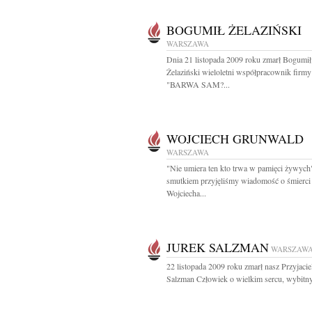
BOGUMIŁ ŻELAZIŃSKI
WARSZAWA
Dnia 21 listopada 2009 roku zmarł Bogumił
Żelaziński wieloletni współpracownik firmy
"BARWA SAM?...
WOJCIECH GRUNWALD
WARSZAWA
"Nie umiera ten kto trwa w pamięci żywych
smutkiem przyjęliśmy wiadomość o śmierci
Wojciecha...
JUREK SALZMAN
WARSZAW
22 listopada 2009 roku zmarł nasz Przyjacie
Salzman Człowiek o wielkim sercu, wybitny