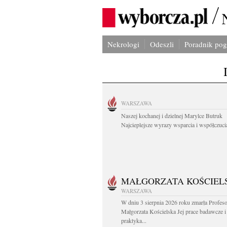
Nekrologi
Odeszli
Poradnik po
WARSZAWA
Naszej kochanej i dzielnej Marylce Butruk
Najcieplejsze wyrazy wsparcia i współczucia
MAŁGORZATA KOŚCIEL
WARSZAWA
W dniu 3 sierpnia 2026 roku zmarła Profes
Małgorzata Kościelska Jej prace badawcze i
praktyka...