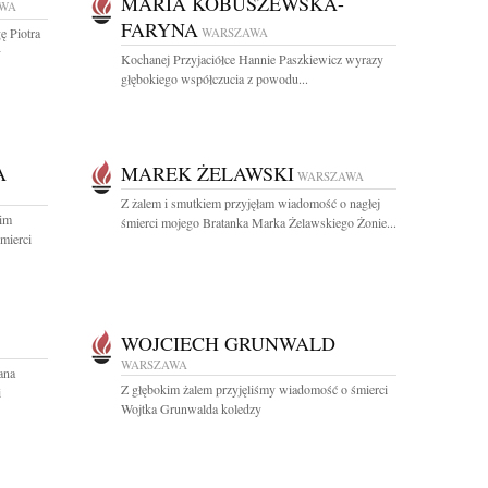
MARIA KOBUSZEWSKA-
WA
FARYNA
ę Piotra
WARSZAWA
y
Kochanej Przyjaciółce Hannie Paszkiewicz wyrazy
głębokiego współczucia z powodu...
A
MAREK ŻELAWSKI
WARSZAWA
Z żalem i smutkiem przyjęłam wiadomość o nagłej
kim
śmierci mojego Bratanka Marka Żelawskiego Żonie...
mierci
WOJCIECH GRUNWALD
WARSZAWA
ana
Z głębokim żalem przyjęliśmy wiadomość o śmierci
i
Wojtka Grunwalda koledzy