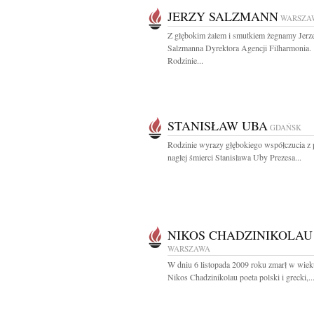
JERZY SALZMANN
WARSZA
Z głębokim żalem i smutkiem żegnamy Jerz
Salzmanna Dyrektora Agencji Filharmonia.
Rodzinie...
STANISŁAW UBA
GDAŃSK
Rodzinie wyrazy głębokiego współczucia 
nagłej śmierci Stanisława Uby Prezesa...
NIKOS CHADZINIKOLAU
WARSZAWA
W dniu 6 listopada 2009 roku zmarł w wieku
Nikos Chadzinikolau poeta polski i grecki,..