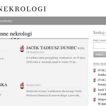
grzebowy
Inne nekrologi
Szukaj
Imię i naz
JACEK TADEUSZ DUNIEC
WIEK:
79
WARSZAWA
Z wielkim żalem przyjęliśmy wiadomość, że 29 lipca
 w...
2026 roku w Australii zmarł w wieku 79 lat...
INNE NE
07.08
Dziekan
07.08
SKA
Naszej 
WARSZAWA
Jacek 
Serdeczne wyrazy współczucia dla naszego Szefa
Z wiel
or
Profesora Dariusza Koziorowskiego z powodu...
Małgor
W dniu 