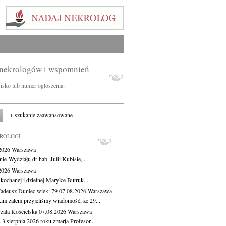
 nekrologów i wspomnień
wisko lub numer ogłoszenia:
+ szukanie zaawansowane
KROLOGI
.2026
Warszawa
ie Wydziału dr hab. Julii Kubisie,...
.2026
Warszawa
kochanej i dzielnej Marylce Butruk...
Tadeusz Duniec
wiek: 79
07.08.2026
Warszawa
kim żalem przyjęliśmy wiadomość, że 29...
zata Kościelska
07.08.2026
Warszawa
3 sierpnia 2026 roku zmarła Profesor...