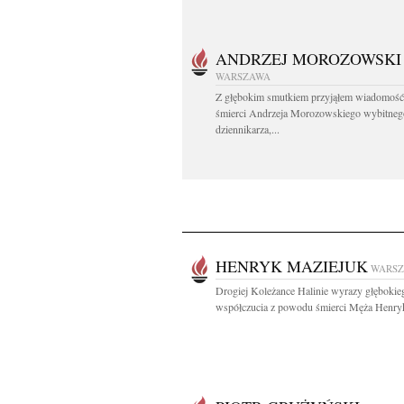
ANDRZEJ MOROZOWSKI
WARSZAWA
Z głębokim smutkiem przyjąłem wiadomość
śmierci Andrzeja Morozowskiego wybitneg
dziennikarza,...
HENRYK MAZIEJUK
WARS
Drogiej Koleżance Halinie wyrazy głębokie
współczucia z powodu śmierci Męża Henryk