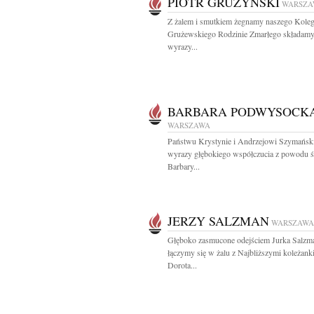
PIOTR GRUŻYŃSKI
WARSZA
Z żalem i smutkiem żegnamy naszego Koleg
Grużewskiego Rodzinie Zmarłego składam
wyrazy...
BARBARA PODWYSOCK
WARSZAWA
Państwu Krystynie i Andrzejowi Szymańs
wyrazy głębokiego współczucia z powodu ś
Barbary...
JERZY SALZMAN
WARSZAWA
Głęboko zasmucone odejściem Jurka Salzm
łączymy się w żalu z Najbliższymi koleżank
Dorota...