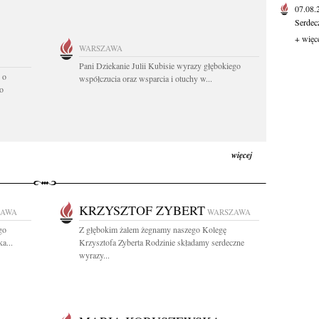
07.08
Serdec
+ więc
WARSZAWA
Pani Dziekanie Julii Kubisie wyrazy głębokiego
 o
współczucia oraz wsparcia i otuchy w...
o
więcej
KRZYSZTOF ZYBERT
ZAWA
WARSZAWA
go
Z głębokim żalem żegnamy naszego Kolegę
a...
Krzysztofa Zyberta Rodzinie składamy serdeczne
wyrazy...