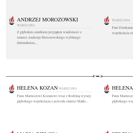
ANDRZEJ MOROZOWSKI
WARSZAWA
WARSZAWA
Pani Dziekanie
Z głębokim smutkiem przyjąłem wiadomość o
współczucia or
śmierci Andrzeja Morozowskiego wybitnego
dziennikarza,...
HELENA KOZAN
HELENA
WARSZAWA
Panu Mariuszowi Kozanowi wraz z Rodziną wyrazy
Panu Mariuszo
głębokiego współczucia z powodu śmierci Matki...
głębokiego wsp