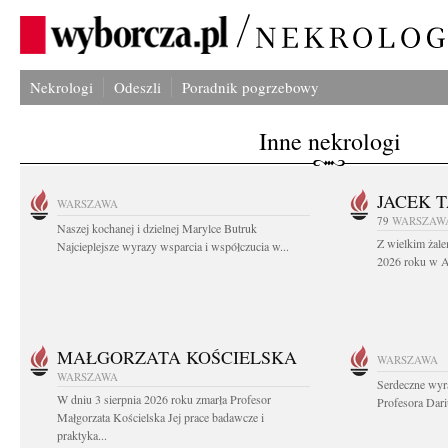
Nekrologi
Odeszli
Poradnik pogrzebowy
Inne nekrologi
JACEK 
WARSZAWA
79
WARSZAW
Naszej kochanej i dzielnej Marylce Butruk
Z wielkim żale
Najcieplejsze wyrazy wsparcia i współczucia w...
2026 roku w Au
MAŁGORZATA KOŚCIELSKA
WARSZAWA
WARSZAWA
Serdeczne wyr
W dniu 3 sierpnia 2026 roku zmarła Profesor
Profesora Dar
Małgorzata Kościelska Jej prace badawcze i
praktyka...