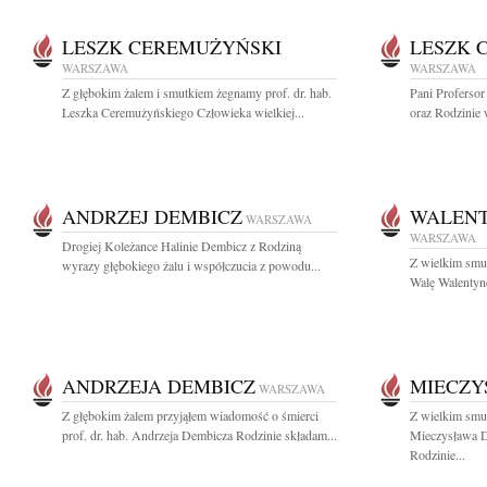
LESZK CEREMUŻYŃSKI
LESZK 
WARSZAWA
WARSZAWA
Z głębokim żalem i smutkiem żegnamy prof. dr. hab.
Pani Proferso
Leszka Ceremużyńskiego Człowieka wielkiej...
oraz Rodzinie 
ANDRZEJ DEMBICZ
WALENT
WARSZAWA
WARSZAWA
Drogiej Koleżance Halinie Dembicz z Rodziną
Z wielkim smu
wyrazy głębokiego żalu i współczucia z powodu...
Walę Walentynę
ANDRZEJA DEMBICZ
MIECZY
WARSZAWA
Z głębokim żalem przyjąłem wiadomość o śmierci
Z wielkim smu
prof. dr. hab. Andrzeja Dembicza Rodzinie składam...
Mieczysława D
Rodzinie...