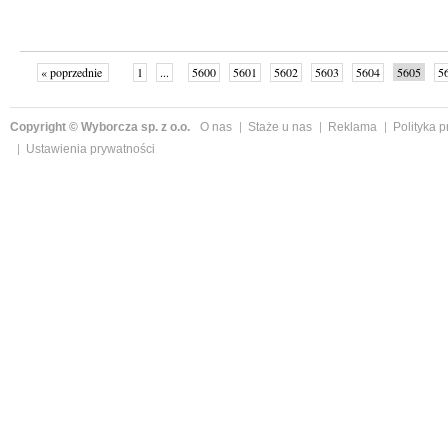
« poprzednie
1
...
5600
5601
5602
5603
5604
5605
5
...
5652
następne »
Copyright © Wyborcza sp. z o.o.
O nas
Staże u nas
Reklama
Polityka 
Ustawienia prywatności