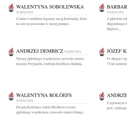
WALENTYNA SOBOLEWSKA
BARBAR
WARSZAWA
WARSZAWA
Z żalem i smutkiem żegnamy naszą Koleżankę, która
Z głębokim ża
na zawsze pozostanie w naszej pamięci...
długoletniego
Mężowi,...
ANDRZEJ DEMBICZ
JÓZEF 
WARSZAWA
Wyrazy głębokiego współczucia z powodu śmierci
Po długiej i c
naszego Przyjaciela Andrzeja Dembicza składają...
75 lat zasłużon
WALENTYNA ROLÖEFS
ANDRZE
WARSZAWA
Z ogromnym ża
Drogiej Koleżance Alinie Miselhorn wyrazy
prof. Andrzej
głębokiego współczucia z powodu śmierci Mamy...