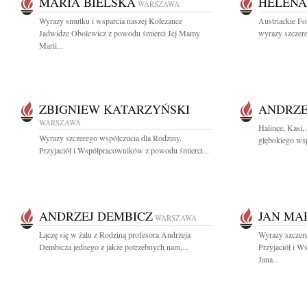
MARIA BIELSKA
HELENA
WARSZAWA
Wyrazy smutku i wsparcia naszej Koleżance
Austriackie F
Jadwidze Obolewicz z powodu śmierci Jej Mamy
wyrazy szczere
Marii...
ZBIGNIEW KATARZYŃSKI
ANDRZE
WARSZAWA
Halince, Kasi,
Wyrazy szczerego współczucia dla Rodziny,
głębokiego wsp
Przyjaciół i Współpracowników z powodu śmierci...
ANDRZEJ DEMBICZ
JAN MA
WARSZAWA
Łączę się w żalu z Rodziną profesora Andrzeja
Wyrazy szczer
Dembicza jednego z jakże potrzebnych nam,...
Przyjaciół i 
Jana...