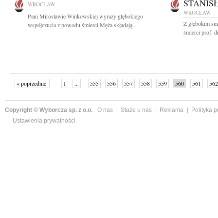
STANIS
WROCŁAW
WROCŁAW
Pani Mirosławie Winkowskiej wyrazy głębokiego
Z głębokim sm
współczucia z powodu śmierci Męża składają...
śmierci prof. d
« poprzednie
1
...
555
556
557
558
559
560
561
562
następne »
Copyright © Wyborcza sp. z o.o.
O nas
Staże u nas
Reklama
Polityka 
Ustawienia prywatności