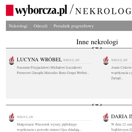
Nekrologi
Odeszli
Poradnik pogrzebowy
Inne nekrologi
LUCYNA WRÓBEL
WROCŁAW
WROCŁAW
Naszemu Przyjacielowi Michałowi Łuczakowi
Annie Ciskows
Prezesowi Zarządu Mercedes-Benz Grupa Wróbel...
współczucia z
Zarząd...
DARIA 
WROCŁAW
Małgorzacie Wieczorek wyrazy głębokiego
W dniu 22 cze
współczucia z powodu śmierci Ojca składają...
Najbliższym Zm