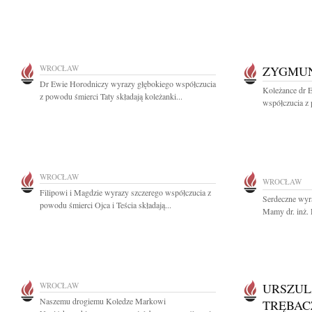
WROCŁAW
ZYGMU
Dr Ewie Horodniczy wyrazy głębokiego współczucia
Koleżance dr 
z powodu śmierci Taty składają koleżanki...
współczucia z 
WROCŁAW
WROCŁAW
Filipowi i Magdzie wyrazy szczerego współczucia z
Serdeczne wyr
powodu śmierci Ojca i Teścia składają...
Mamy dr. inż. 
WROCŁAW
URSZUL
Naszemu drogiemu Koledze Markowi
TRĘBAC