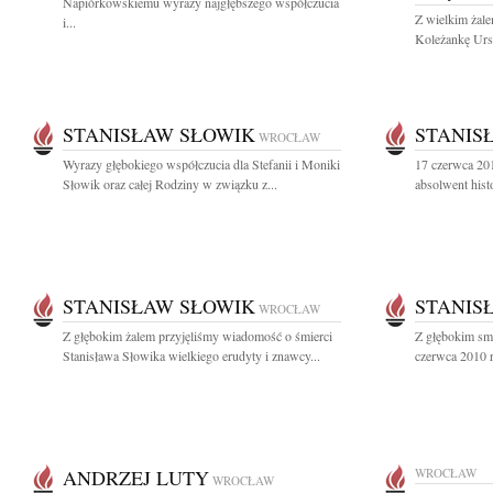
Napiórkowskiemu wyrazy najgłębszego współczucia
Z wielkim żal
i...
Koleżankę Ursz
STANISŁAW SŁOWIK
STANIS
WROCŁAW
Wyrazy głębokiego współczucia dla Stefanii i Moniki
17 czerwca 20
Słowik oraz całej Rodziny w związku z...
absolwent histo
STANISŁAW SŁOWIK
STANIS
WROCŁAW
Z głębokim żalem przyjęliśmy wiadomość o śmierci
Z głębokim sm
Stanisława Słowika wielkiego erudyty i znawcy...
czerwca 2010 r
ANDRZEJ LUTY
WROCŁAW
WROCŁAW