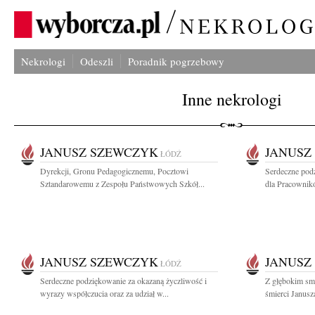
Nekrologi
Odeszli
Poradnik pogrzebowy
Inne nekrologi
JANUSZ SZEWCZYK
JANUSZ
ŁÓDŹ
Dyrekcji, Gronu Pedagogicznemu, Pocztowi
Serdeczne podz
Sztandarowemu z Zespołu Państwowych Szkół...
dla Pracownikó
JANUSZ SZEWCZYK
JANUSZ
ŁÓDŹ
Serdeczne podziękowanie za okazaną życzliwość i
Z głębokim sm
wyrazy współczucia oraz za udział w...
śmierci Janus