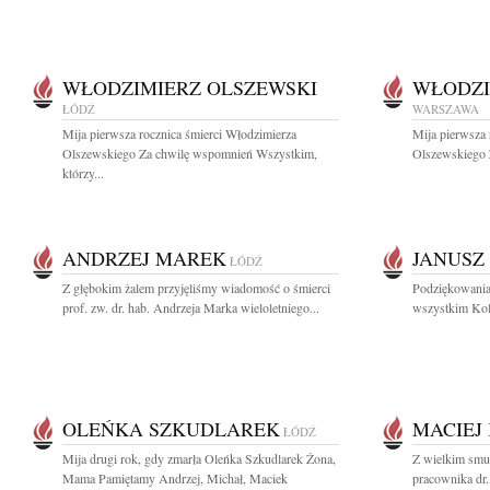
WŁODZIMIERZ OLSZEWSKI
WŁODZI
ŁÓDŹ
WARSZAWA
Mija pierwsza rocznica śmierci Włodzimierza
Mija pierwsza 
Olszewskiego Za chwilę wspomnień Wszystkim,
Olszewskiego 
którzy...
ANDRZEJ MAREK
JANUSZ
ŁÓDŹ
Z głębokim żalem przyjęliśmy wiadomość o śmierci
Podziękowania
prof. zw. dr. hab. Andrzeja Marka wieloletniego...
wszystkim Kol
OLEŃKA SZKUDLAREK
MACIEJ
ŁÓDŹ
Mija drugi rok, gdy zmarła Oleńka Szkudlarek Żona,
Z wielkim smu
Mama Pamiętamy Andrzej, Michał, Maciek
pracownika dr.