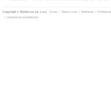
»
Copyright © Wyborcza sp. z o.o.
O nas
Staże u nas
Reklama
Polityka 
Ustawienia prywatności