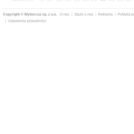
»
Copyright © Wyborcza sp. z o.o.
O nas
Staże u nas
Reklama
Polityka 
Ustawienia prywatności