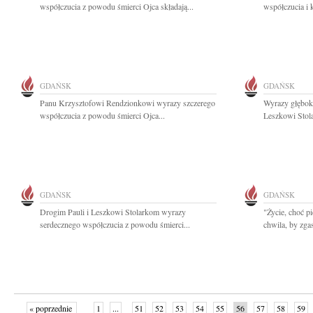
współczucia z powodu śmierci Ojca składają...
współczucia i 
GDAŃSK
GDAŃSK
Panu Krzysztofowi Rendzionkowi wyrazy szczerego
Wyrazy głęboki
współczucia z powodu śmierci Ojca...
Leszkowi Stola
GDAŃSK
GDAŃSK
Drogim Pauli i Leszkowi Stolarkom wyrazy
"Życie, choć pi
serdecznego współczucia z powodu śmierci...
chwila, by zgas
« poprzednie
1
...
51
52
53
54
55
56
57
58
59