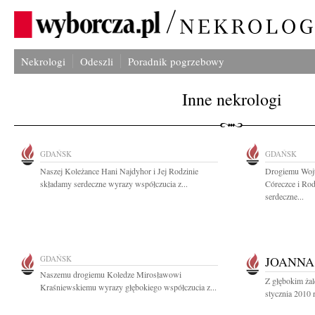
Nekrologi
Odeszli
Poradnik pogrzebowy
Inne nekrologi
GDAŃSK
GDAŃSK
Naszej Koleżance Hani Najdyhor i Jej Rodzinie
Drogiemu Woj
składamy serdeczne wyrazy współczucia z...
Córeczce i Rod
serdeczne...
GDAŃSK
JOANNA
Naszemu drogiemu Koledze Mirosławowi
Z głębokim ża
Kraśniewskiemu wyrazy głębokiego współczucia z...
stycznia 2010 