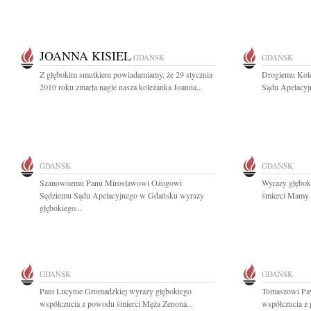
JOANNA KISIEL
GDAŃSK
GDAŃSK
Z głębokim smutkiem powiadamiamy, że 29 stycznia
Drogiemu Kol
2010 roku zmarła nagle nasza koleżanka Joanna...
Sądu Apelacyj
GDAŃSK
GDAŃSK
Szanownemu Panu Mirosławowi Ożogowi
Wyrazy głębok
Sędziemu Sądu Apelacyjnego w Gdańsku wyrazy
śmierci Mamy 
głębokiego...
GDAŃSK
GDAŃSK
Pani Lucynie Gromadzkiej wyrazy głębokiego
Tomaszowi Paw
współczucia z powodu śmierci Męża Zenona...
współczucia z 