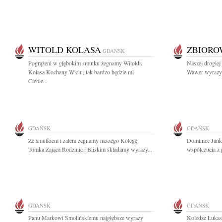
WITOLD KOLASA
ZBIOR
GDAŃSK
Pogrążeni w głębokim smutku żegnamy Witolda
Naszej drogiej 
Kolasa Kochany Wiciu, tak bardzo będzie mi
Wawer wyrazy 
Ciebie...
GDAŃSK
GDAŃSK
Ze smutkiem i żalem żegnamy naszego Kolegę
Dominice Jank
Tomka Zająca Rodzinie i Bliskim składamy wyrazy...
współczucia z 
GDAŃSK
GDAŃSK
Panu Markowi Smolińskiemu najgłębsze wyrazy
Koledze Łukas