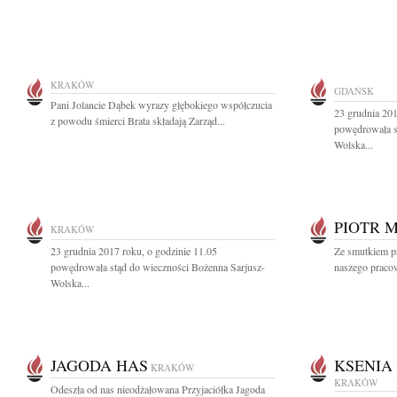
KRAKÓW
GDAŃSK
Pani Jolancie Dąbek wyrazy głębokiego współczucia
23 grudnia 201
z powodu śmierci Brata składają Zarząd...
powędrowała s
Wolska...
PIOTR 
KRAKÓW
23 grudnia 2017 roku, o godzinie 11.05
Ze smutkiem pr
powędrowała stąd do wieczności Bożenna Sarjusz-
naszego pracow
Wolska...
JAGODA HAS
KSENIA
KRAKÓW
KRAKÓW
Odeszła od nas nieodżałowana Przyjaciółka Jagoda