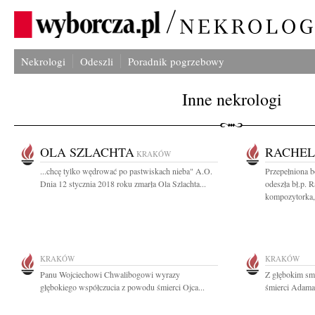
Nekrologi
Odeszli
Poradnik pogrzebowy
Inne nekrologi
OLA SZLACHTA
RACHEL
KRAKÓW
...chcę tylko wędrować po pastwiskach nieba" A.O.
Przepełniona 
Dnia 12 stycznia 2018 roku zmarła Ola Szlachta...
odeszła bł.p. 
kompozytorka,.
KRAKÓW
KRAKÓW
Panu Wojciechowi Chwalibogowi wyrazy
Z głębokim sm
głębokiego współczucia z powodu śmierci Ojca...
śmierci Adama 