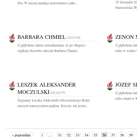
29 listopada 
Has W naszej pamięci pozostaniesz jako...
Starosielska Wy
BARBARA CHMIEL
ZENON 
GDAŃSK
Z głębokim żalem zawiadamiam, że po długiej i
Z głębokim ża
ciężkiej chorobie odeszła Barbara Chmiel...
roku w wieku 9
LESZEK ALEKSANDER
JÓZEF S
MOCZULSKI
KRAKÓW
Z głębokim ża
roku zmarł w K
Żegnamy Leszka Aleksandra Moczulskiego Byłeś
naszym nauczycielem piękna. Krysiu, nie jesteś...
« poprzednie
1
...
51
52
53
54
55
56
57
58
59