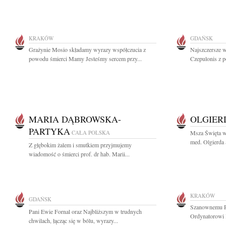
KRAKÓW
GDAŃSK
Grażynie Mosio składamy wyrazy współczucia z
Najszczersze w
powodu śmierci Mamy Jesteśmy sercem przy...
Czepulonis z p
MARIA DĄBROWSKA-
OLGIER
PARTYKA
CAŁA POLSKA
Msza Święta w t
med. Olgierda 
Z głębokim żalem i smutkiem przyjmujemy
wiadomość o śmierci prof. dr hab. Marii...
KRAKÓW
GDAŃSK
Szanownemu P
Pani Ewie Fornal oraz Najbliższym w trudnych
Ordynatorowi 
chwilach, łącząc się w bólu, wyrazy...