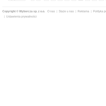
»
Copyright © Wyborcza sp. z o.o.
O nas
Staże u nas
Reklama
Polityka 
Ustawienia prywatności