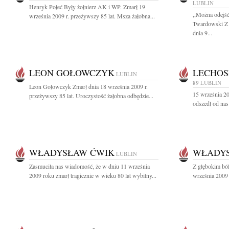
LUBLIN
Henryk Połeć Były żołnierz AK i WP. Zmarł 19
,,Można odejść
września 2009 r. przeżywszy 85 lat. Msza żałobna...
Twardowski Z 
dnia 9...
LEON GOŁOWCZYK
LECHOS
LUBLIN
89
LUBLIN
Leon Gołowczyk Zmarł dnia 18 września 2009 r.
15 września 200
przeżywszy 85 lat. Uroczystość żałobna odbędzie...
odszedł od nas
WŁADYSŁAW ĆWIK
WŁADY
LUBLIN
Zasmuciła nas wiadomość, że w dniu 11 września
Z głębokim bó
2009 roku zmarł tragicznie w wieku 80 lat wybitny...
września 2009 