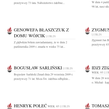
W dniu 4 paźd
przeżywszy 73 lata. Nabożeństwo żałobne...
98 lat, nasz uk
GENOWEFA BŁASZCZUK Z
ZYGMUN
DOMU WÓJCIK
LUBLIN
LUBLIN
Zygmunt Jan Br
Z głębokim bólem zawiadamiamy, że w dniu 2
przeżywszy 83 
października 2009 r. zmarła w wieku 75 lat...
BOGUSŁAW SARLIŃSKI
IDZI ZD
LUBLIN
WIEK: 95
LUB
Bogusław Sarliński Zmarł dnia 29 września 2009 r.
W dniu 28 wrz
przeżywszy 71 lat. Msza Św. żałobna odbędzie...
o. Michał - ka
HENRYK POŁEĆ
TOMASZ
WIEK: 85
LUBLIN