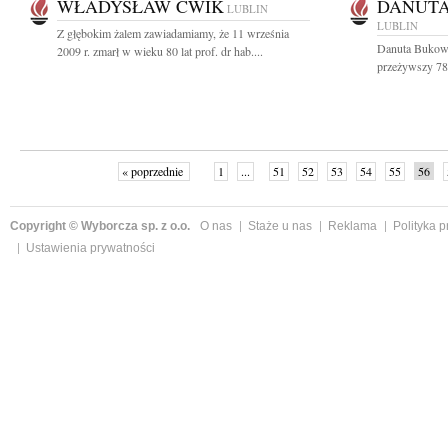
WŁADYSŁAW ĆWIK
DANUT
LUBLIN
LUBLIN
Z głębokim żalem zawiadamiamy, że 11 września
Danuta Bukows
2009 r. zmarł w wieku 80 lat prof. dr hab....
przeżywszy 78 
« poprzednie
1
...
51
52
53
54
55
56
Copyright © Wyborcza sp. z o.o.
O nas
Staże u nas
Reklama
Polityka 
Ustawienia prywatności