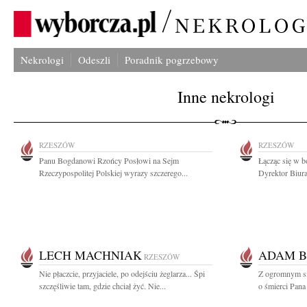
Nekrologi
Odeszli
Poradnik pogrzebowy
Inne nekrologi
RZESZÓW
RZESZÓW
Panu Bogdanowi Rzońcy Posłowi na Sejm
Łącząc się w b
Rzeczypospolitej Polskiej wyrazy szczerego...
Dyrektor Biura
LECH MACHNIAK
ADAM B
RZESZÓW
Nie płaczcie, przyjaciele, po odejściu żeglarza... Śpi
Z ogromnym sm
szczęśliwie tam, gdzie chciał żyć. Nie...
o śmierci Pana