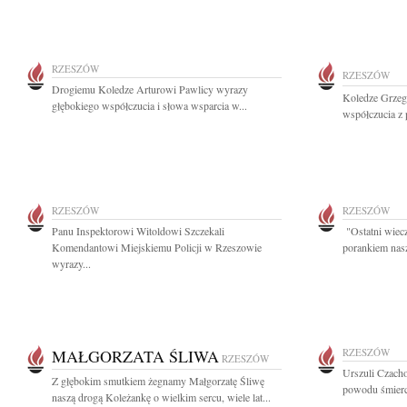
RZESZÓW
RZESZÓW
Drogiemu Koledze Arturowi Pawlicy wyrazy
Koledze Grzeg
głębokiego współczucia i słowa wsparcia w...
współczucia z 
RZESZÓW
RZESZÓW
Panu Inspektorowi Witoldowi Szczekali
"Ostatni wiecz
Komendantowi Miejskiemu Policji w Rzeszowie
porankiem nasz
wyrazy...
MAŁGORZATA ŚLIWA
RZESZÓW
RZESZÓW
Urszuli Czach
Z głębokim smutkiem żegnamy Małgorzatę Śliwę
powodu śmierci
naszą drogą Koleżankę o wielkim sercu, wiele lat...