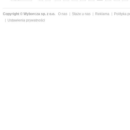
»
Copyright © Wyborcza sp. z o.o.
O nas
Staże u nas
Reklama
Polityka 
Ustawienia prywatności