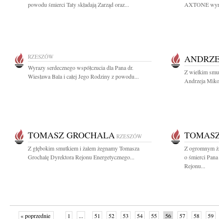
powodu śmierci Taty składają Zarząd oraz...
AXTONE wyrazy
RZESZÓW
ANDRZE
Wyrazy serdecznego współczucia dla Pana dr.
Z wielkim smu
Wiesława Bala i całej Jego Rodziny z powodu...
Andrzeja Miko
TOMASZ GROCHALA
TOMAS
RZESZÓW
Z głębokim smutkiem i żalem żegnamy Tomasza
Z ogromnym ża
Grochalę Dyrektora Rejonu Energetycznego...
o śmierci Pan
Rejonu...
« poprzednie
1
...
51
52
53
54
55
56
57
58
59