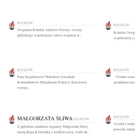
RZESZÓW
RZESZÓW
Drogiemu Koledze Arturowi Pawlicy wyrazy
Koledze Grzeg
głębokiego współczucia i słowa wsparcia w...
współczucia z 
RZESZÓW
RZESZÓW
Panu Inspektorowi Witoldowi Szczekali
"Ostatni wiecz
Komendantowi Miejskiemu Policji w Rzeszowie
porankiem nasz
wyrazy...
MAŁGORZATA ŚLIWA
RZESZÓW
RZESZÓW
Urszuli Czach
Z głębokim smutkiem żegnamy Małgorzatę Śliwę
powodu śmierci
naszą drogą Koleżankę o wielkim sercu, wiele lat...