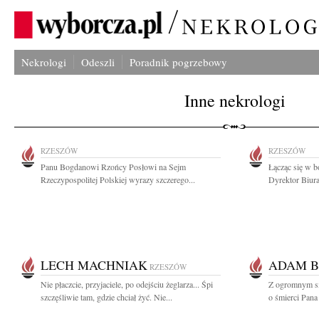
Nekrologi
Odeszli
Poradnik pogrzebowy
Inne nekrologi
RZESZÓW
RZESZÓW
Panu Bogdanowi Rzońcy Posłowi na Sejm
Łącząc się w b
Rzeczypospolitej Polskiej wyrazy szczerego...
Dyrektor Biura
LECH MACHNIAK
ADAM B
RZESZÓW
Nie płaczcie, przyjaciele, po odejściu żeglarza... Śpi
Z ogromnym sm
szczęśliwie tam, gdzie chciał żyć. Nie...
o śmierci Pana