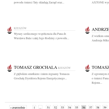
powodu śmierci Taty składają Zarząd oraz...
AXTONE wyrazy
RZESZÓW
ANDRZE
Wyrazy serdecznego współczucia dla Pana dr.
Z wielkim smu
Wiesława Bala i całej Jego Rodziny z powodu...
Andrzeja Miko
TOMASZ GROCHALA
TOMAS
RZESZÓW
Z głębokim smutkiem i żalem żegnamy Tomasza
Z ogromnym ża
Grochalę Dyrektora Rejonu Energetycznego...
o śmierci Pan
Rejonu...
« poprzednie
1
...
51
52
53
54
55
56
57
58
59