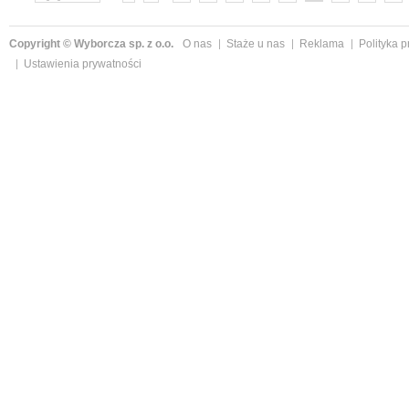
»
Copyright © Wyborcza sp. z o.o.
O nas
Staże u nas
Reklama
Polityka 
Ustawienia prywatności