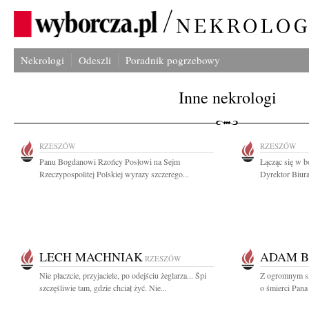
Nekrologi
Odeszli
Poradnik pogrzebowy
Inne nekrologi
RZESZÓW
RZESZÓW
Panu Bogdanowi Rzońcy Posłowi na Sejm
Łącząc się w b
Rzeczypospolitej Polskiej wyrazy szczerego...
Dyrektor Biura
LECH MACHNIAK
ADAM B
RZESZÓW
Nie płaczcie, przyjaciele, po odejściu żeglarza... Śpi
Z ogromnym sm
szczęśliwie tam, gdzie chciał żyć. Nie...
o śmierci Pana