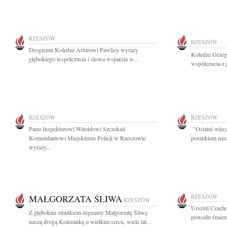
RZESZÓW
RZESZÓW
Drogiemu Koledze Arturowi Pawlicy wyrazy
Koledze Grzeg
głębokiego współczucia i słowa wsparcia w...
współczucia z 
RZESZÓW
RZESZÓW
Panu Inspektorowi Witoldowi Szczekali
"Ostatni wiecz
Komendantowi Miejskiemu Policji w Rzeszowie
porankiem nasz
wyrazy...
MAŁGORZATA ŚLIWA
RZESZÓW
RZESZÓW
Urszuli Czach
Z głębokim smutkiem żegnamy Małgorzatę Śliwę
powodu śmierci
naszą drogą Koleżankę o wielkim sercu, wiele lat...