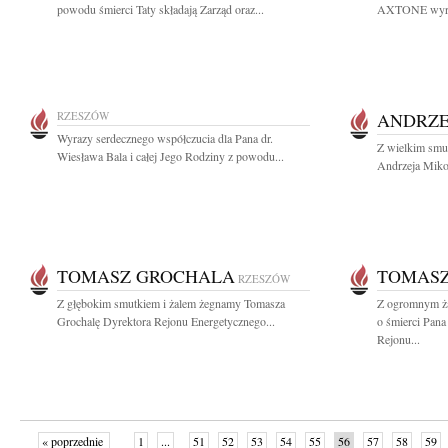
powodu śmierci Taty składają Zarząd oraz...
AXTONE wyrazy
RZESZÓW
ANDRZE
Wyrazy serdecznego współczucia dla Pana dr.
Z wielkim smu
Wiesława Bala i całej Jego Rodziny z powodu...
Andrzeja Miko
TOMASZ GROCHALA
TOMAS
RZESZÓW
Z głębokim smutkiem i żalem żegnamy Tomasza
Z ogromnym ża
Grochalę Dyrektora Rejonu Energetycznego...
o śmierci Pan
Rejonu...
« poprzednie
1
...
51
52
53
54
55
56
57
58
59