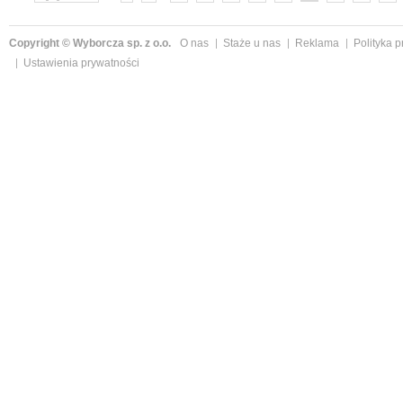
»
Copyright © Wyborcza sp. z o.o.
O nas
Staże u nas
Reklama
Polityka 
Ustawienia prywatności