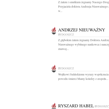
Z żalem i smutkiem żegnamy Naszego Drog
Przyjaciela doktora Andrzeja Nieuważnego
w...
ANDRZEJ NIEUWAŻNY
BYDGOSZCZ
Z głębokim żalem żegnamy Doktora Andrze
Nieuważnego wybitnego naukowca i nauczyc
znawcę...
BYDGOSZCZ
Wojtkowi Sulińskiemu wyrazy współczucia
powodu śmierci Mamy koledzy z zespołu...
RYSZARD HABEL
BYDGOSZC