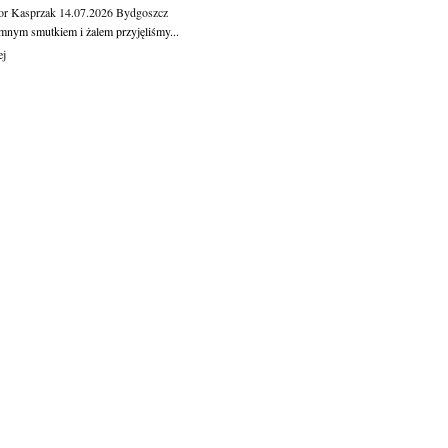
or Kasprzak
14.07.2026
Bydgoszcz
mnym smutkiem i żalem przyjęliśmy...
ej