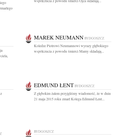
współczucia z powodu śmierci Ojca składają...
iego
 zmarłego
MAREK NEUMANN
BYDGOSZCZ
Koledze Piotrowi Neumannowi wyrazy głębokiego
ja
współczucia z powodu śmierci Mamy składają...
iela,
EDMUND ŁENT
BYDGOSZCZ
 z
Z głębokim żalem przyjęliśmy wiadomość, że w dniu
21 maja 2015 roku zmarł Kolega Edmund Łent...
BYDGOSZCZ
Z