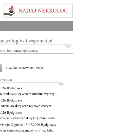
 nekrologów i wspomnień
wisko lub numer ogłoszenia:
+ szukanie zaawansowane
KROLOGI
.2026
Bydgoszcz
 Kramkowskiej wraz z Rodziną wyrazy...
.2026
Bydgoszcz
 Stanisławskiej oraz Jej Najbliższym...
.2026
Bydgoszcz
żbiecie Skwierzyńskiej Członkini Rady...
 Ostoja-Zagórski
15.07.2026
Bydgoszcz
okim smutkiem żegnamy prof. dr. hab....