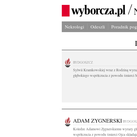
Nekrologi
Odeszli
Poradnik po
BYDGOSZCZ
Sylwii Kramkowskiej wraz z Rodziną wyra
głębokiego współczucia z powodu śmierci 
ADAM ZYGNERSKI
BYDGOS
Koledze Adamowi Zygnerskiemu wyrazy gł
współczucia z powodu śmierci Ojca składają