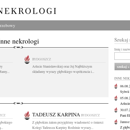
grzebowy
Inne nekrologi
Szukaj
Imię i naz
BYDGOSZCZ
zy
Arlecie Stanisławskiej oraz Jej Najbliższym
Mamy...
składamy wyrazy głębokiego współczucia i...
INNE NE
06.08
Sylwii
05.08
Arlecie
30.07
TADEUSZ KARPINA
ZCZ
BYDGOSZCZ
Pani El
Janusz
ębokiego
Z głębokim żalem przyjęliśmy wiadomość o śmierci
Z głęb
...
Kolegi Tadeusza Karpiny Rodzinie wyrazy...