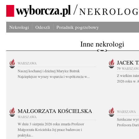
Nekrologi
Odeszli
Poradnik pogrzebowy
Inne nekrologi
JACEK 
WARSZAWA
79
WARSZAW
Naszej kochanej i dzielnej Marylce Butruk
Z wielkim żale
Najcieplejsze wyrazy wsparcia i współczucia w...
2026 roku w Au
MAŁGORZATA KOŚCIELSKA
WARSZAWA
WARSZAWA
Serdeczne wyr
W dniu 3 sierpnia 2026 roku zmarła Profesor
Profesora Dar
Małgorzata Kościelska Jej prace badawcze i
praktyka...