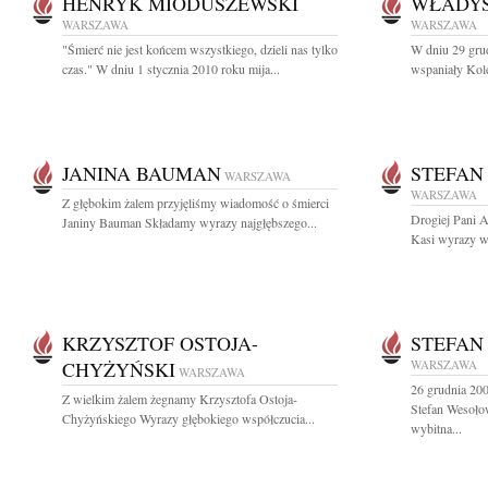
HENRYK MIODUSZEWSKI
WŁADYS
WARSZAWA
WARSZAWA
"Śmierć nie jest końcem wszystkiego, dzieli nas tylko
W dniu 29 gru
czas." W dniu 1 stycznia 2010 roku mija...
wspaniały Kol
JANINA BAUMAN
STEFAN
WARSZAWA
WARSZAWA
Z głębokim żalem przyjęliśmy wiadomość o śmierci
Drogiej Pani 
Janiny Bauman Składamy wyrazy najgłębszego...
Kasi wyrazy wi
KRZYSZTOF OSTOJA-
STEFAN
CHYŻYŃSKI
WARSZAWA
WARSZAWA
26 grudnia 20
Z wielkim żalem żegnamy Krzysztofa Ostoja-
Stefan Wesołow
Chyżyńskiego Wyrazy głębokiego współczucia...
wybitna...