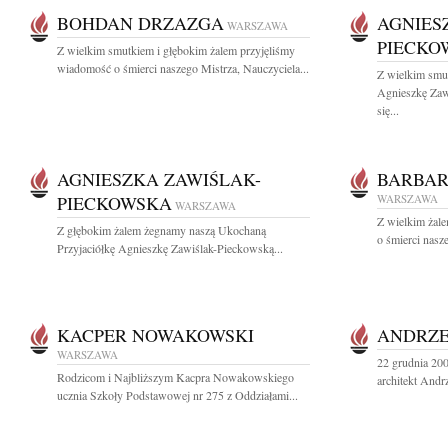
BOHDAN DRZAZGA
AGNIES
WARSZAWA
PIECKO
Z wielkim smutkiem i głębokim żalem przyjęliśmy
wiadomość o śmierci naszego Mistrza, Nauczyciela...
Z wielkim smu
Agnieszkę Zaw
się...
AGNIESZKA ZAWIŚLAK-
BARBAR
PIECKOWSKA
WARSZAWA
WARSZAWA
Z wielkim żal
Z głębokim żalem żegnamy naszą Ukochaną
o śmierci nasze
Przyjaciółkę Agnieszkę Zawiślak-Pieckowską...
KACPER NOWAKOWSKI
ANDRZE
WARSZAWA
22 grudnia 200
Rodzicom i Najbliższym Kacpra Nowakowskiego
architekt Andrz
ucznia Szkoły Podstawowej nr 275 z Oddziałami...