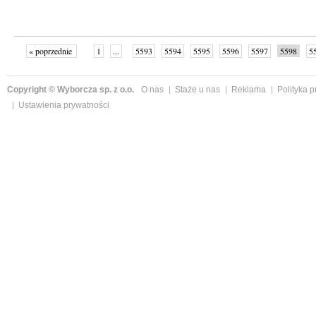
« poprzednie
1
...
5593
5594
5595
5596
5597
5598
5
...
5652
następne »
Copyright © Wyborcza sp. z o.o.
O nas
Staże u nas
Reklama
Polityka 
Ustawienia prywatności