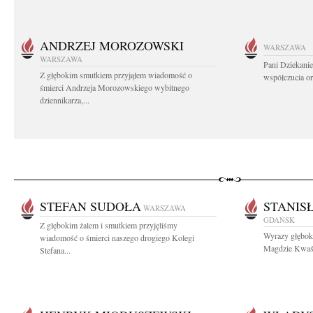
ANDRZEJ MOROZOWSKI
WARSZAWA
WARSZAWA
Pani Dziekanie
Z głębokim smutkiem przyjąłem wiadomość o
współczucia or
śmierci Andrzeja Morozowskiego wybitnego
dziennikarza,...
STEFAN SUDOŁA
STANIS
WARSZAWA
GDAŃSK
Z głębokim żalem i smutkiem przyjęliśmy
Wyrazy głębok
wiadomość o śmierci naszego drogiego Kolegi
Magdzie Kwaśn
Stefana...