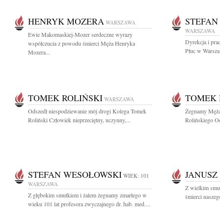
HENRYK MOZERA
STEFAN
WARSZAWA
WARSZAWA
Ewie Makomaskiej-Mozer serdeczne wyrazy
Dyrekcja i pra
współczucia z powodu śmierci Męża Henryka
Płuc w Warszaw
Mozera...
TOMEK ROLIŃSKI
TOMEK 
WARSZAWA
Odszedł niespodziewanie mój drogi Kolega Tomek
Żegnamy Męża 
Roliński Człowiek nieprzeciętny, uczynny,...
Rolińskiego Od
STEFAN WESOŁOWSKI
JANUSZ 
WIEK: 101
WARSZAWA
Z wielkim smu
Z głębokim smutkiem i żalem żegnamy zmarłego w
śmierci naszego
wieku 101 lat profesora zwyczajnego dr. hab. med....