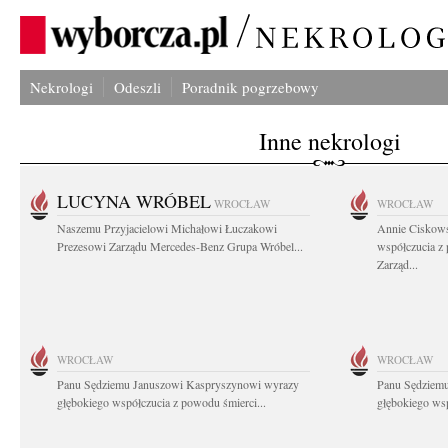
Nekrologi
Odeszli
Poradnik pogrzebowy
Inne nekrologi
LUCYNA WRÓBEL
WROCŁAW
WROCŁAW
Naszemu Przyjacielowi Michałowi Łuczakowi
Annie Ciskows
Prezesowi Zarządu Mercedes-Benz Grupa Wróbel...
współczucia z
Zarząd...
WROCŁAW
WROCŁAW
Panu Sędziemu Januszowi Kaspryszynowi wyrazy
Panu Sędziem
głębokiego współczucia z powodu śmierci...
głębokiego wsp