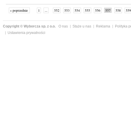
« poprzednie
1
...
552
553
554
555
556
557
558
559
następne »
Copyright © Wyborcza sp. z o.o.
O nas
Staże u nas
Reklama
Polityka 
Ustawienia prywatności