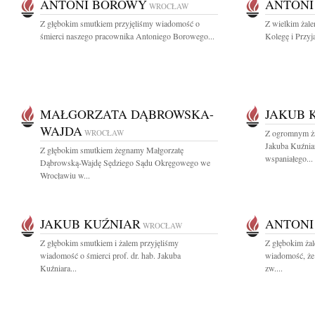
ANTONI BOROWY
ANTONI
WROCŁAW
Z głębokim smutkiem przyjęliśmy wiadomość o
Z wielkim żal
śmierci naszego pracownika Antoniego Borowego...
Kolegę i Przyja
MAŁGORZATA DĄBROWSKA-
JAKUB 
WAJDA
WROCŁAW
Z ogromnym ża
Jakuba Kuźnia
Z głębokim smutkiem żegnamy Małgorzatę
wspaniałego...
Dąbrowską-Wajdę Sędziego Sądu Okręgowego we
Wrocławiu w...
JAKUB KUŹNIAR
ANTONI
WROCŁAW
Z głębokim smutkiem i żalem przyjęliśmy
Z głębokim żal
wiadomość o śmierci prof. dr. hab. Jakuba
wiadomość, że 
Kuźniara...
zw....