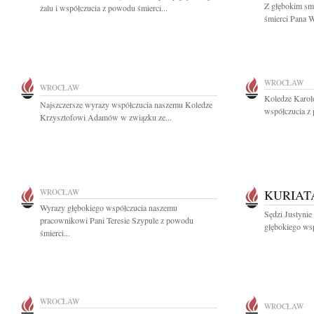
Z głębokim sm
żalu i współczucia z powodu śmierci...
śmierci Pana W
WROCŁAW
WROCŁAW
Koledze Karol
Najszczersze wyrazy współczucia naszemu Koledze
współczucia z 
Krzysztofowi Adamów w związku ze...
WROCŁAW
KURIAT
Wyrazy głębokiego współczucia naszemu
Sędzi Justynie
pracownikowi Pani Teresie Szypule z powodu
głębokiego wsp
śmierci...
WROCŁAW
WROCŁAW