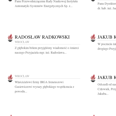
Panu Przewodniczącemu Rady Naukowej Instytutu
Panu Dyrektor
Automatyki Systemów Energetycznych Sp. z...
dr. hab. inż. 
RADOSŁAW RADKOWSKI
JAKUB 
WROCŁAW
W poczuciu żal
Z głębokim bólem przyjęliśmy wiadomość o śmierci
drogiego Przyja
naszego Przyjaciela mgr. inż. Radosława...
WROCŁAW
JAKUB 
Właścicielowi firmy IRGA Ireneuszowi
Odszedł od nas
Gasiewiczowi wyrazy głębokiego współczucia z
Człowiek, Przy
powodu...
Jakuba...