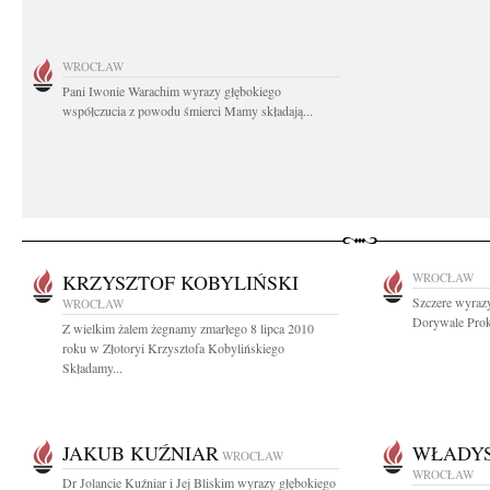
WROCŁAW
Pani Iwonie Warachim wyrazy głębokiego
współczucia z powodu śmierci Mamy składają...
KRZYSZTOF KOBYLIŃSKI
WROCŁAW
Szczere wyrazy
WROCŁAW
Dorywale Prok
Z wielkim żalem żegnamy zmarłego 8 lipca 2010
roku w Złotoryi Krzysztofa Kobylińskiego
Składamy...
JAKUB KUŹNIAR
WŁADYS
WROCŁAW
WROCŁAW
Dr Jolancie Kuźniar i Jej Bliskim wyrazy głębokiego