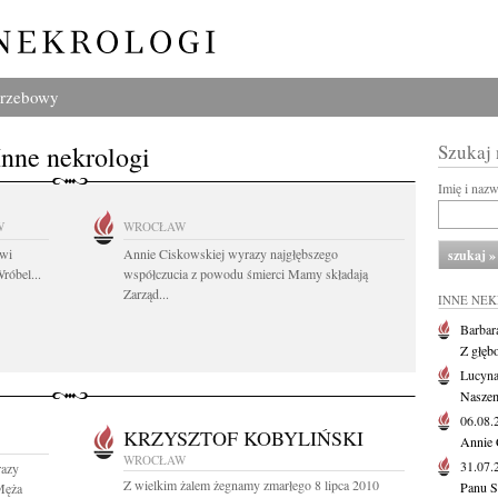
grzebowy
Inne nekrologi
Szukaj
Imię i naz
W
WROCŁAW
owi
Annie Ciskowskiej wyrazy najgłębszego
róbel...
współczucia z powodu śmierci Mamy składają
Zarząd...
INNE NE
Barbar
Z głęb
Lucyna
Naszem
06.08
KRZYSZTOF KOBYLIŃSKI
Annie 
WROCŁAW
31.07
razy
Z wielkim żalem żegnamy zmarłego 8 lipca 2010
Panu S
Męża