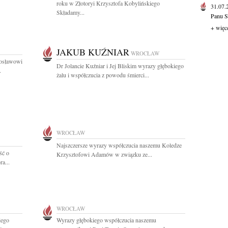
roku w Złotoryi Krzysztofa Kobylińskiego
31.07
Składamy...
Panu S
+ więc
JAKUB KUŹNIAR
WROCŁAW
rosławowi
Dr Jolancie Kuźniar i Jej Bliskim wyrazy głębokiego
.
żalu i współczucia z powodu śmierci...
WROCŁAW
Najszczersze wyrazy współczucia naszemu Koledze
ść o
Krzysztofowi Adamów w związku ze...
a...
WROCŁAW
iego
Wyrazy głębokiego współczucia naszemu