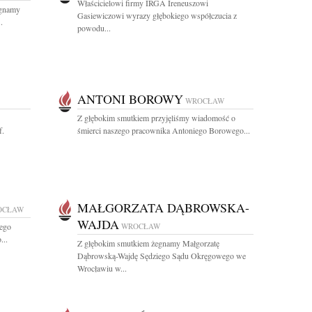
Właścicielowi firmy IRGA Ireneuszowi
egnamy
Gasiewiczowi wyrazy głębokiego współczucia z
.
powodu...
ANTONI BOROWY
WROCŁAW
Z głębokim smutkiem przyjęliśmy wiadomość o
f.
śmierci naszego pracownika Antoniego Borowego...
MAŁGORZATA DĄBROWSKA-
OCŁAW
WAJDA
nego
WROCŁAW
...
Z głębokim smutkiem żegnamy Małgorzatę
Dąbrowską-Wajdę Sędziego Sądu Okręgowego we
Wrocławiu w...