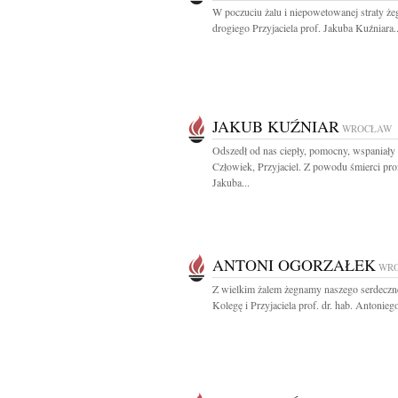
W poczuciu żalu i niepowetowanej straty ż
drogiego Przyjaciela prof. Jakuba Kuźniara..
JAKUB KUŹNIAR
WROCŁAW
Odszedł od nas ciepły, pomocny, wspaniały
Człowiek, Przyjaciel. Z powodu śmierci pro
Jakuba...
ANTONI OGORZAŁEK
WR
Z wielkim żalem żegnamy naszego serdecz
Kolegę i Przyjaciela prof. dr. hab. Antoniego