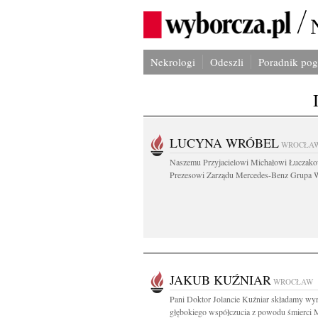
Nekrologi
Odeszli
Poradnik po
LUCYNA WRÓBEL
WROCŁA
Naszemu Przyjacielowi Michałowi Łuczak
Prezesowi Zarządu Mercedes-Benz Grupa W
JAKUB KUŹNIAR
WROCŁAW
Pani Doktor Jolancie Kuźniar składamy wy
głębokiego współczucia z powodu śmierci 