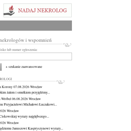
 nekrologów i wspomnień
wisko lub numer ogłoszenia:
+ szukanie zaawansowane
KROLOGI
a Korony
07.08.2026
Wrocław
okim żalem i smutkiem przyjęliśmy...
 Wróbel
06.08.2026
Wrocław
u Przyjacielowi Michałowi Łuczakowi...
.2026
Wrocław
Ciskowskiej wyrazy najgłębszego...
.2026
Wrocław
ędziemu Januszowi Kaspryszynowi wyrazy...