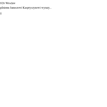
.2026
Wrocław
ędziemu Januszowi Kaspryszynowi wyrazy...
ej