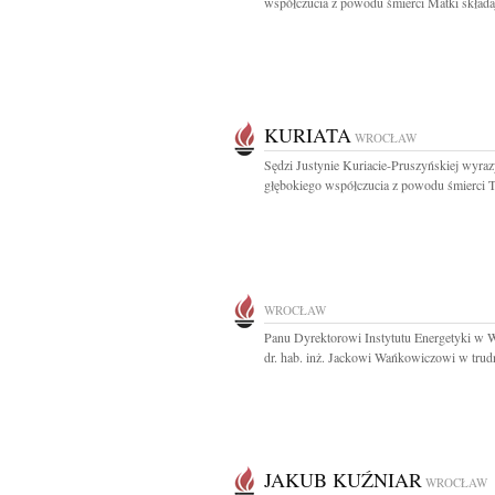
współczucia z powodu śmierci Matki składaj
KURIATA
WROCŁAW
Sędzi Justynie Kuriacie-Pruszyńskiej wyra
głębokiego współczucia z powodu śmierci Ta
WROCŁAW
Panu Dyrektorowi Instytutu Energetyki w 
dr. hab. inż. Jackowi Wańkowiczowi w trud
JAKUB KUŹNIAR
WROCŁAW