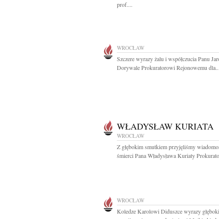
prof....
WROCŁAW
Szczere wyrazy żalu i współczucia Panu Ja
Dorywale Prokuratorowi Rejonowemu dla..
WŁADYSŁAW KURIATA
WROCŁAW
Z głębokim smutkiem przyjęliśmy wiadomo
śmierci Pana Władysława Kuriaty Prokurator
WROCŁAW
Koledze Karolowi Diduszce wyrazy głębok