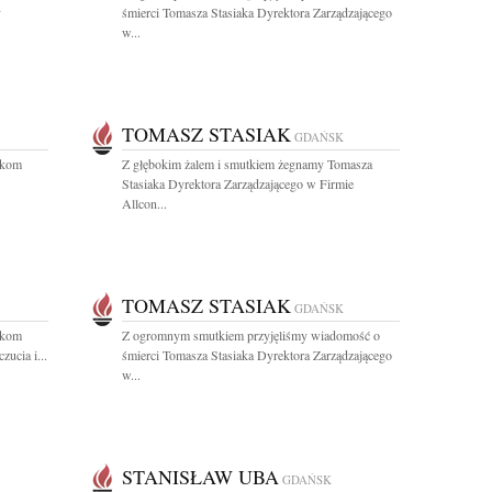
y
śmierci Tomasza Stasiaka Dyrektora Zarządzającego
w...
TOMASZ STASIAK
GDAŃSK
ikom
Z głębokim żalem i smutkiem żegnamy Tomasza
Stasiaka Dyrektora Zarządzającego w Firmie
Allcon...
TOMASZ STASIAK
GDAŃSK
ikom
Z ogromnym smutkiem przyjęliśmy wiadomość o
ucia i...
śmierci Tomasza Stasiaka Dyrektora Zarządzającego
w...
STANISŁAW UBA
GDAŃSK