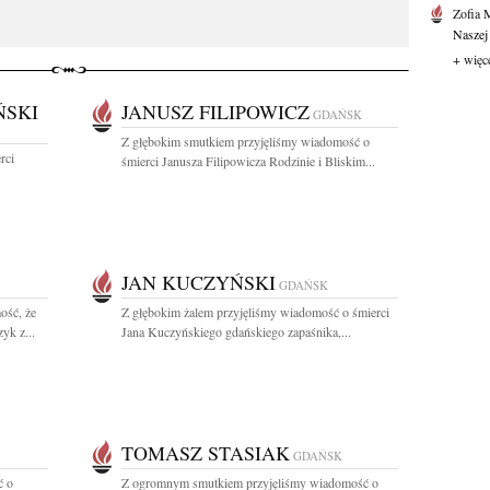
Zofia 
Naszej
+ więc
ŃSKI
JANUSZ FILIPOWICZ
GDAŃSK
Z głębokim smutkiem przyjęliśmy wiadomość o
rci
śmierci Janusza Filipowicza Rodzinie i Bliskim...
JAN KUCZYŃSKI
GDAŃSK
ość, że
Z głębokim żalem przyjęliśmy wiadomość o śmierci
yk z...
Jana Kuczyńskiego gdańskiego zapaśnika,...
TOMASZ STASIAK
GDAŃSK
ć o
Z ogromnym smutkiem przyjęliśmy wiadomość o