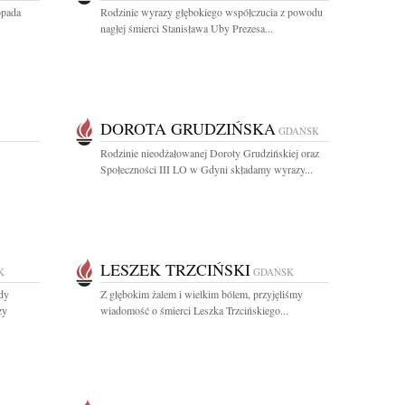
opada
Rodzinie wyrazy głębokiego współczucia z powodu
nagłej śmierci Stanisława Uby Prezesa...
DOROTA GRUDZIŃSKA
GDAŃSK
Rodzinie nieodżałowanej Doroty Grudzińskiej oraz
Społeczności III LO w Gdyni składamy wyrazy...
LESZEK TRZCIŃSKI
K
GDAŃSK
dy
Z głębokim żalem i wielkim bólem, przyjęliśmy
zy
wiadomość o śmierci Leszka Trzcińskiego...