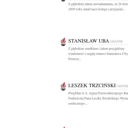
Z głębokim żalem zawiadamiamy, że 26 list
2009 roku zmarł nasz kolega i przyjaciel...
STANISŁAW UBA
GDAŃSK
Z głębokim smutkiem i żalem przyjęliśmy
wiadomość o nagłej śmierci Stanisława Uby
Prezesa...
LESZEK TRZCIŃSKI
GDAŃS
ProgMan S.A. żegna Przewodniczącego Ra
Nadzorczej Pana Leszka Trzcińskiego Wyra
serdecznego...