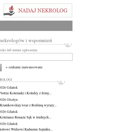
 nekrologów i wspomnień
wisko lub numer ogłoszenia:
+ szukanie zaawansowane
KROLOGI
.2026
Gdańsk
iotrze Koleżanki i Koledzy z firmy...
.2026
Olsztyn
 Kramkowskiej wraz z Rodziną wyrazy...
.2026
Gdańsk
Koleżance Renacie Sęk w trudnych...
.2026
Gdańsk
iotrowi Widzowi Radnemu Sejmiku...