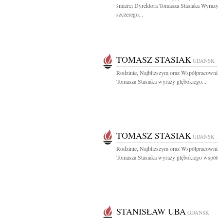
śmierci Dyrektora Tomasza Stasiaka Wyraz
szczerego...
TOMASZ STASIAK
GDAŃSK
Rodzinie, Najbliższym oraz Współpracown
Tomasza Stasiaka wyrazy głębokiego...
TOMASZ STASIAK
GDAŃSK
Rodzinie, Najbliższym oraz Współpracown
Tomasza Stasiaka wyrazy głębokiego współcz
STANISŁAW UBA
GDAŃSK