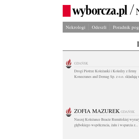
Nekrologi
Odeszli
Poradnik po
GDAŃSK
Drogi Piotrze Koleżanki i Koledzy z firmy
Konecranes and Demag Sp. z o.o. składają w
ZOFIA MAZUREK
GDAŃSK
Naszej Koleżance Beacie Rumińskiej wyraz
głębokiego współczucia, żalu i wsparcia z...