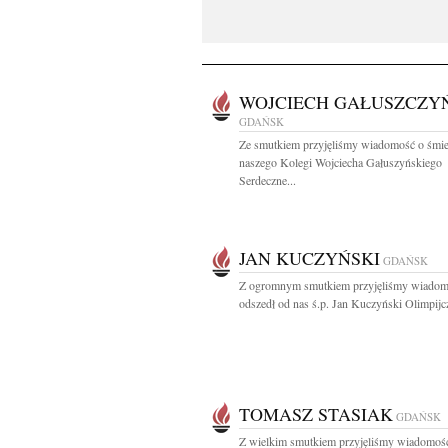
WOJCIECH GAŁUSZCZY
GDAŃSK
Ze smutkiem przyjęliśmy wiadomość o śmie
naszego Kolegi Wojciecha Gałuszyńskiego
Serdeczne...
JAN KUCZYŃSKI
GDAŃSK
Z ogromnym smutkiem przyjęliśmy wiadom
odszedł od nas ś.p. Jan Kuczyński Olimpijcz
TOMASZ STASIAK
GDAŃSK
Z wielkim smutkiem przyjęliśmy wiadomoś