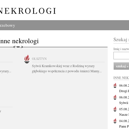
grzebowy
Inne nekrologi
Szukaj
Imię i naz
OLSZTYN
Sylwii Kramkowskiej wraz z Rodziną wyrazy
yrazy...
głębokiego współczucia z powodu śmierci Mamy...
INNE NE
06.08
Drogi P
06.08
Sylwii
05.08
y
Nasze 
04.08
Panu P