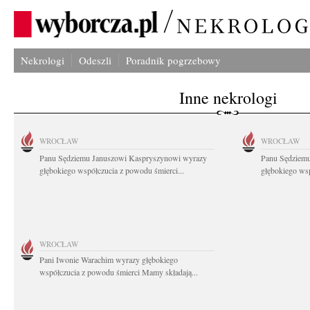
Nekrologi
Odeszli
Poradnik pogrzebowy
Inne nekrologi
WROCŁAW
WROCŁAW
Panu Sędziemu Januszowi Kaspryszynowi wyrazy
Panu Sędziem
głębokiego współczucia z powodu śmierci...
głębokiego wsp
WROCŁAW
Pani Iwonie Warachim wyrazy głębokiego
współczucia z powodu śmierci Mamy składają...