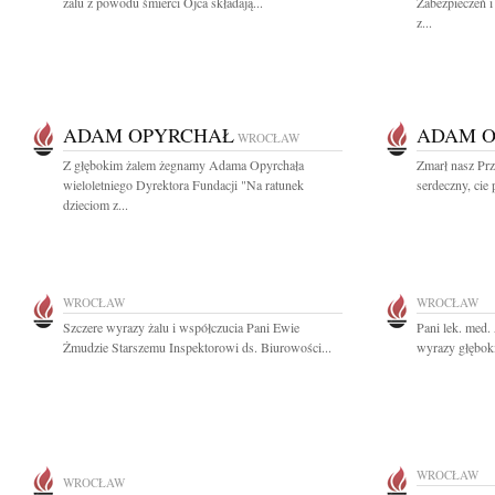
żalu z powodu śmierci Ojca składają...
Zabezpieczeń i
z...
ADAM OPYRCHAŁ
ADAM 
WROCŁAW
Z głębokim żalem żegnamy Adama Opyrchała
Zmarł nasz Pr
wieloletniego Dyrektora Fundacji "Na ratunek
serdeczny, cie 
dzieciom z...
WROCŁAW
WROCŁAW
Szczere wyrazy żalu i współczucia Pani Ewie
Pani lek. med
Żmudzie Starszemu Inspektorowi ds. Biurowości...
wyrazy głęboki
WROCŁAW
WROCŁAW