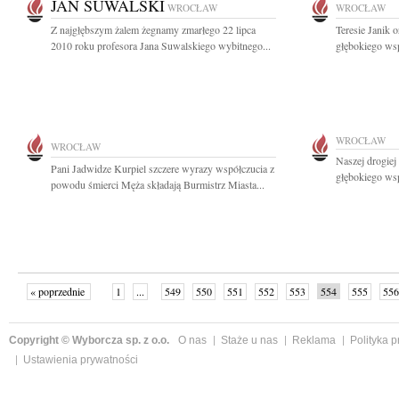
JAN SUWALSKI
WROCŁAW
WROCŁAW
Z najgłębszym żalem żegnamy zmarłego 22 lipca
Teresie Janik o
2010 roku profesora Jana Suwalskiego wybitnego...
głębokiego ws
WROCŁAW
WROCŁAW
Naszej drogiej
Pani Jadwidze Kurpiel szczere wyrazy współczucia z
głębokiego wsp
powodu śmierci Męża składają Burmistrz Miasta...
« poprzednie
1
...
549
550
551
552
553
554
555
556
następne »
Copyright © Wyborcza sp. z o.o.
O nas
Staże u nas
Reklama
Polityka 
Ustawienia prywatności