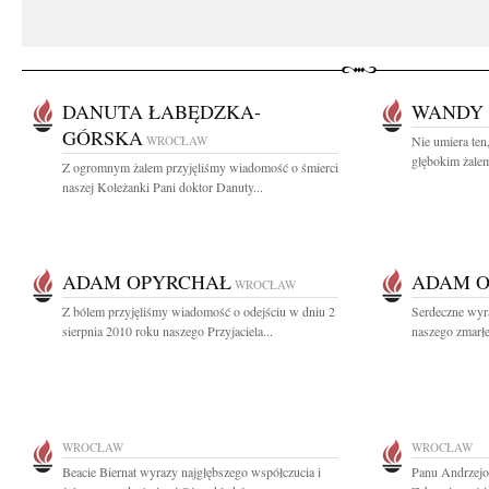
DANUTA ŁABĘDZKA-
WANDY 
GÓRSKA
WROCŁAW
Nie umiera ten
głębokim żalem
Z ogromnym żalem przyjęliśmy wiadomość o śmierci
naszej Koleżanki Pani doktor Danuty...
ADAM OPYRCHAŁ
ADAM 
WROCŁAW
Z bólem przyjęliśmy wiadomość o odejściu w dniu 2
Serdeczne wyr
sierpnia 2010 roku naszego Przyjaciela...
naszego zmarłeg
WROCŁAW
WROCŁAW
Beacie Biernat wyrazy najgłębszego współczucia i
Panu Andrzejo