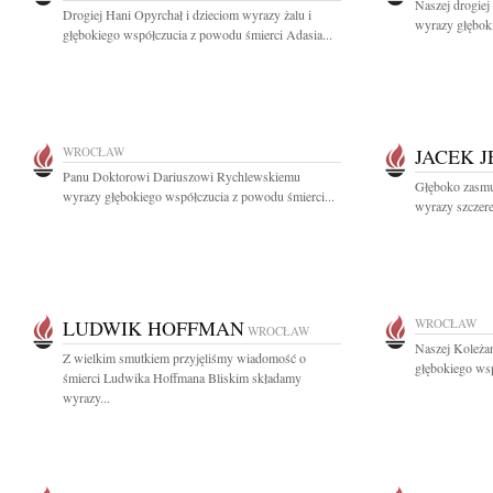
Naszej drogiej
Drogiej Hani Opyrchał i dzieciom wyrazy żalu i
wyrazy głębok
głębokiego współczucia z powodu śmierci Adasia...
WROCŁAW
JACEK 
Panu Doktorowi Dariuszowi Rychlewskiemu
Głęboko zasmu
wyrazy głębokiego współczucia z powodu śmierci...
wyrazy szczere
LUDWIK HOFFMAN
WROCŁAW
WROCŁAW
Naszej Koleża
Z wielkim smutkiem przyjęliśmy wiadomość o
głębokiego wsp
śmierci Ludwika Hoffmana Bliskim składamy
wyrazy...