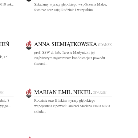
2010 roku
Składamy wyrazy głębokiego współczucia Matce,
Siostrze oraz całej Rodzinie i wszystkim...
IEŃ
ANNA SIEMIĄTKOWSKA
GDAŃSK
prof. SSW dr hab. Teresie Martyniuk i jej
k, 15
Najbliższym najszczersze kondolencje z powodu
-
śmierci...
MARIAN EMIL NIKIEL
SK
GDAŃSK
dniu 8
Rodzinie oraz Bliskim wyrazy głębokiego
yłego...
współczucia z powodu śmierci Mariana Emila Nikla
składa...