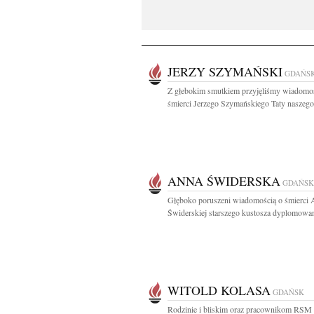
JERZY SZYMAŃSKI
GDAŃS
Z głebokim smutkiem przyjęliśmy wiadomo
śmierci Jerzego Szymańskiego Taty naszego 
ANNA ŚWIDERSKA
GDAŃSK
Głęboko poruszeni wiadomością o śmierci
Świderskiej starszego kustosza dyplomowan
WITOLD KOLASA
GDAŃSK
Rodzinie i bliskim oraz pracownikom RSM