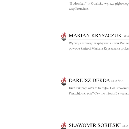
"Budowlani" w Gdańsku wyrazy głębokieg
współczucia z...
MARIAN KRYSZCZUK
GD
Wyrazy szczerego współczucia i żalu Rodzin
powodu śmierci Mariana Kryszczuka prokura
DARIUSZ DERDA
GDAŃSK
Już? Tak prędko? Co to było? Coś strwonio
Pierzchło skrycie? Czy nie młodość swą prze
SŁAWOMIR SOBIESKI
GDA