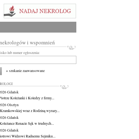
 nekrologów i wspomnień
wisko lub numer ogłoszenia:
+ szukanie zaawansowane
KROLOGI
.2026
Gdańsk
iotrze Koleżanki i Koledzy z firmy...
.2026
Olsztyn
 Kramkowskiej wraz z Rodziną wyrazy...
.2026
Gdańsk
Koleżance Renacie Sęk w trudnych...
.2026
Gdańsk
iotrowi Widzowi Radnemu Sejmiku...