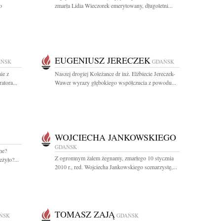
o
zmarła Lidia Wieczorek emerytowany, długoletni...
EUGENIUSZ JERECZEK
AŃSK
GDAŃSK
ie z
Naszej drogiej Koleżance dr inż. Elżbiecie Jereczek-
tora...
Wawer wyrazy głębokiego współczucia z powodu...
WOJCIECHA JANKOWSKIEGO
GDAŃSK
ne?
Z ogromnym żalem żegnamy, zmarłego 10 stycznia
żyło?...
2010 r., red. Wojciecha Jankowskiego scenarzystę,...
TOMASZ ZAJĄ
ŃSK
GDAŃSK