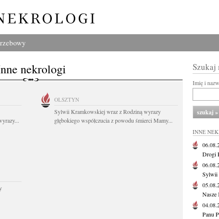
grzebowy
Inne nekrologi
Szukaj
Imię i naz
OLSZTYN
Sylwii Kramkowskiej wraz z Rodziną wyrazy
yrazy...
głębokiego współczucia z powodu śmierci Mamy...
INNE NE
06.08
Drogi P
06.08
Sylwii
05.08
y
Nasze 
04.08
Panu P