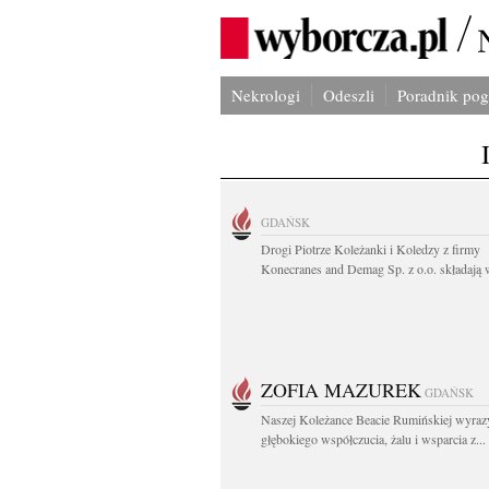
Nekrologi
Odeszli
Poradnik po
GDAŃSK
Drogi Piotrze Koleżanki i Koledzy z firmy
Konecranes and Demag Sp. z o.o. składają w
ZOFIA MAZUREK
GDAŃSK
Naszej Koleżance Beacie Rumińskiej wyraz
głębokiego współczucia, żalu i wsparcia z...