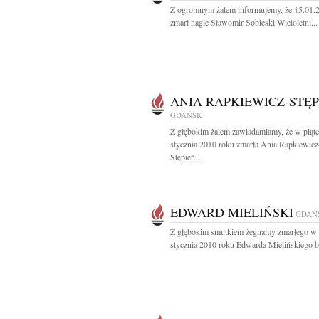
Z ogromnym żalem informujemy, że 15.01.
zmarł nagle Sławomir Sobieski Wieloletni...
ANIA RAPKIEWICZ-STĘP
GDAŃSK
Z głębokim żalem zawiadamiamy, że w piąte
stycznia 2010 roku zmarła Ania Rapkiewicz
Stępień...
EDWARD MIELIŃSKI
GDAŃ
Z głębokim smutkiem żegnamy zmarłego w 
stycznia 2010 roku Edwarda Mielińskiego b