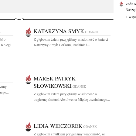
Zofia 
Naszej
+ więc
KATARZYNA SMYK
K
GDAŃSK
ść o
Z głębokim żalem przyjęliśmy wiadomość o śmierci
Kolegi...
Katarzyny Smyk Córkom, Rodzinie i...
MAREK PATRYK
SŁOWIKOWSKI
 Anny
GDAŃSK
ego...
Z głębokim żalem przyjęliśmy wiadomość o
tragicznej śmierci Absolwenta Międzyuczelnianego...
LIDIA WIECZOREK
GDAŃSK
Z głębokim smutkiem przyjęliśmy wiadomość, że