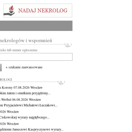
 nekrologów i wspomnień
wisko lub numer ogłoszenia:
+ szukanie zaawansowane
KROLOGI
a Korony
07.08.2026
Wrocław
okim żalem i smutkiem przyjęliśmy...
 Wróbel
06.08.2026
Wrocław
u Przyjacielowi Michałowi Łuczakowi...
.2026
Wrocław
Ciskowskiej wyrazy najgłębszego...
.2026
Wrocław
ędziemu Januszowi Kaspryszynowi wyrazy...