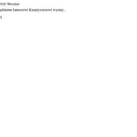
.2026
Wrocław
ędziemu Januszowi Kaspryszynowi wyrazy...
ej