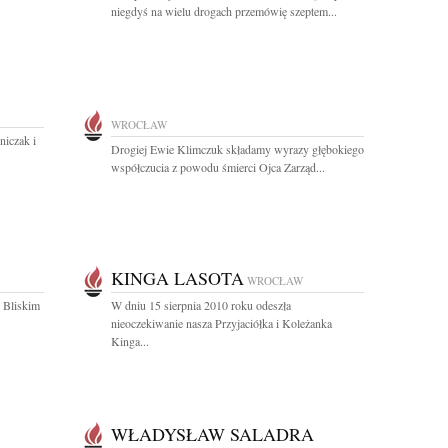
niegdyś na wielu drogach przemówię szeptem...
WROCŁAW
niczak i
Drogiej Ewie Klimczuk składamy wyrazy głębokiego
współczucia z powodu śmierci Ojca Zarząd...
KINGA LASOTA
WROCŁAW
 Bliskim
W dniu 15 sierpnia 2010 roku odeszła
nieoczekiwanie nasza Przyjaciółka i Koleżanka
Kinga...
WŁADYSŁAW SALADRA