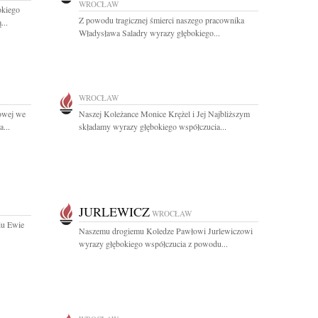
WROCŁAW
okiego
Z powodu tragicznej śmierci naszego pracownika
...
Władysława Saladry wyrazy głębokiego...
WROCŁAW
owej we
Naszej Koleżance Monice Krężel i Jej Najbliższym
...
składamy wyrazy głębokiego współczucia...
JURLEWICZ
WROCŁAW
iu Ewie
Naszemu drogiemu Koledze Pawłowi Jurlewiczowi
wyrazy głębokiego współczucia z powodu...