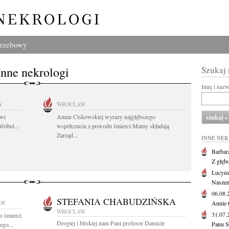
grzebowy
Inne nekrologi
Szukaj
Imię i naz
W
WROCŁAW
owi
Annie Ciskowskiej wyrazy najgłębszego
róbel...
współczucia z powodu śmierci Mamy składają
Zarząd...
INNE NE
Barbar
Z głęb
Lucyna
Naszem
06.08
STEFANIA CHABUDZIŃSKA
AW
Annie 
WROCŁAW
31.07
o śmierci
Drogiej i bliskiej nam Pani profesor Danucie
Panu S
ego...