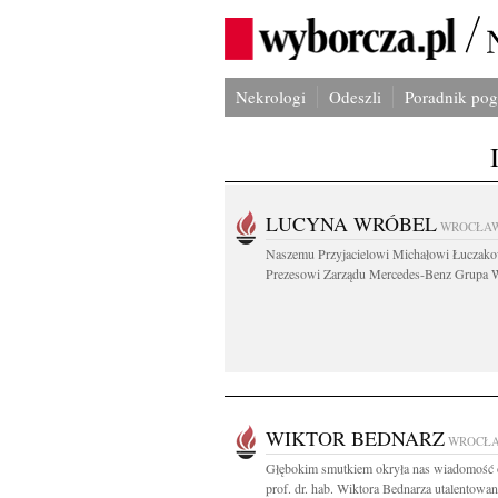
Nekrologi
Odeszli
Poradnik po
LUCYNA WRÓBEL
WROCŁA
Naszemu Przyjacielowi Michałowi Łuczak
Prezesowi Zarządu Mercedes-Benz Grupa W
WIKTOR BEDNARZ
WROCŁ
Głębokim smutkiem okryła nas wiadomość 
prof. dr. hab. Wiktora Bednarza utalentowan