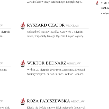
Zwolińskiej wyrazy serdecznego, najgłębszego...
31.07
Panu S
+ więc
RYSZARD CZAJOR
AW
WROCŁAW
 sierpnia
Odszedł od nas zbyt szybko Człowiek o wielkim
z...
sercu, wspaniały Kolega Ryszard Czajor Wyrazy...
WIKTOR BEDNARZ
AW
WROCŁAW
ęliśmy
W dniu 20 sierpnia 2010 roku zmarł nasz Kolega i
..
Nauczyciel prof. dr hab. n. med. Wiktor Bednarz...
RÓŻA FABISZEWSKA
AW
WROCŁAW
że w dniu
Kiedy nie będzie mnie w liści szelestach deptanych