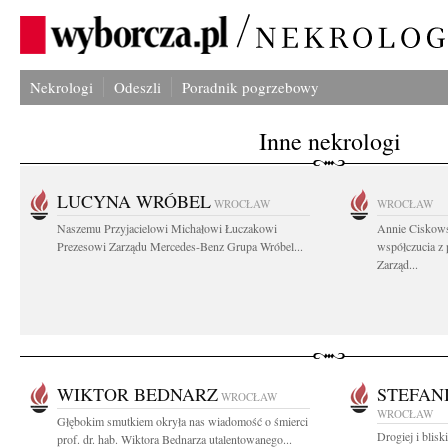
Nekrologi
Odeszli
Poradnik pogrzebowy
Inne nekrologi
LUCYNA WRÓBEL
WROCŁAW
WROCŁAW
Naszemu Przyjacielowi Michałowi Łuczakowi
Annie Ciskows
Prezesowi Zarządu Mercedes-Benz Grupa Wróbel...
współczucia z
Zarząd...
WIKTOR BEDNARZ
STEFAN
WROCŁAW
WROCŁAW
Głębokim smutkiem okryła nas wiadomość o śmierci
Drogiej i blis
prof. dr. hab. Wiktora Bednarza utalentowanego...