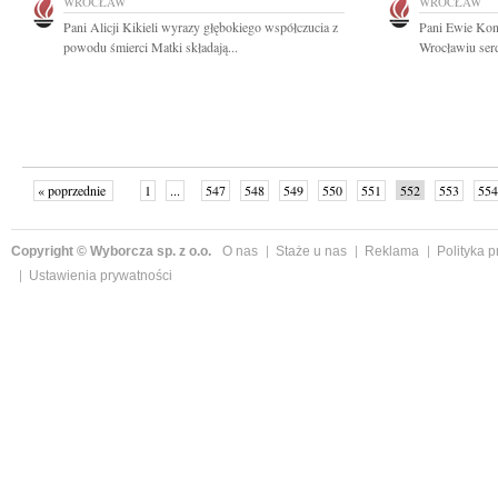
WROCŁAW
WROCŁAW
Pani Alicji Kikieli wyrazy głębokiego współczucia z
Pani Ewie Kon
powodu śmierci Matki składają...
Wrocławiu serd
« poprzednie
1
...
547
548
549
550
551
552
553
554
następne »
Copyright © Wyborcza sp. z o.o.
O nas
Staże u nas
Reklama
Polityka 
Ustawienia prywatności