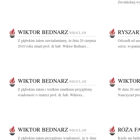
Zwolińskiej wy
WIKTOR BEDNARZ
RYSZAR
WROCŁAW
Z głębokim żalem zawiadamiamy, że dnia 20 sierpnia
Odszedł od na
2010 roku zmarł prof. dr hab. Wiktor Bednarz...
sercu, wspania
WIKTOR BEDNARZ
WIKTOR
WROCŁAW
Z głębokim żalem i wielkim smutkiem przyjęliśmy
W dniu 20 sier
wiadomość o śmierci prof. dr. hab. Wiktora...
Nauczyciel pro
WIKTOR BEDNARZ
RÓŻA F
WROCŁAW
Z głębokim żalem przyjęliśmy wiadomość, że w dniu
Kiedy nie będz