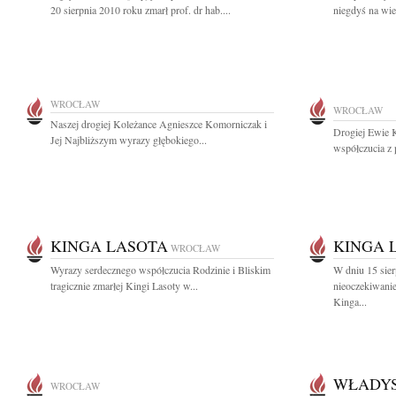
20 sierpnia 2010 roku zmarł prof. dr hab....
niegdyś na wie
WROCŁAW
WROCŁAW
Naszej drogiej Koleżance Agnieszce Komorniczak i
Drogiej Ewie 
Jej Najbliższym wyrazy głębokiego...
współczucia z 
KINGA LASOTA
KINGA 
WROCŁAW
Wyrazy serdecznego współczucia Rodzinie i Bliskim
W dniu 15 sier
tragicznie zmarłej Kingi Lasoty w...
nieoczekiwanie
Kinga...
WŁADY
WROCŁAW