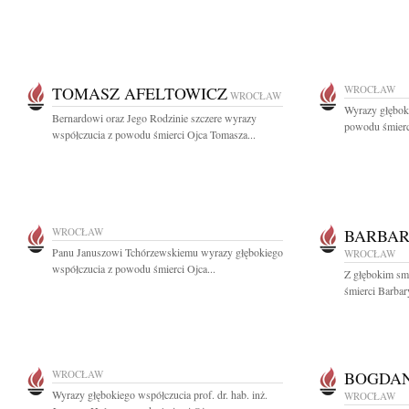
TOMASZ AFELTOWICZ
WROCŁAW
WROCŁAW
Wyrazy głębok
Bernardowi oraz Jego Rodzinie szczere wyrazy
powodu śmierci
współczucia z powodu śmierci Ojca Tomasza...
WROCŁAW
BARBAR
Panu Januszowi Tchórzewskiemu wyrazy głębokiego
WROCŁAW
współczucia z powodu śmierci Ojca...
Z głębokim sm
śmierci Barbar
WROCŁAW
BOGDAN
Wyrazy głębokiego współczucia prof. dr. hab. inż.
WROCŁAW