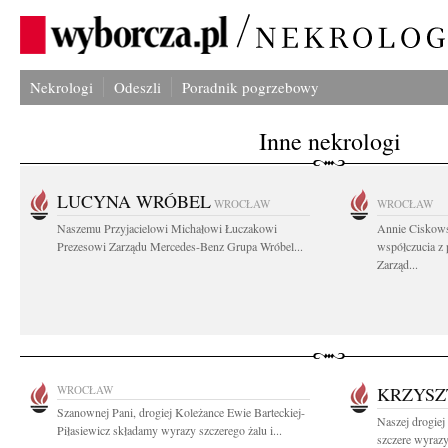
Nekrologi
Odeszli
Poradnik pogrzebowy
Inne nekrologi
LUCYNA WRÓBEL
WROCŁAW
WROCŁAW
Naszemu Przyjacielowi Michałowi Łuczakowi
Annie Ciskows
Prezesowi Zarządu Mercedes-Benz Grupa Wróbel...
współczucia z
Zarząd...
WROCŁAW
KRZYSZ
Szanownej Pani, drogiej Koleżance Ewie Barteckiej-
Naszej drogie
Piłasiewicz składamy wyrazy szczerego żalu i...
szczere wyrazy