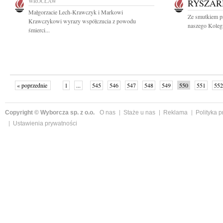
WROCŁAW
RYSZAR
Małgorzacie Lech-Krawczyk i Markowi
Ze smutkiem p
Krawczykowi wyrazy współczucia z powodu
naszego Kolegi
śmierci...
« poprzednie
1
...
545
546
547
548
549
550
551
552
następne »
Copyright © Wyborcza sp. z o.o.
O nas
Staże u nas
Reklama
Polityka 
Ustawienia prywatności