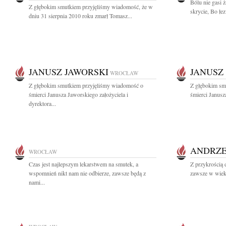
Bólu nie gasi 
Z głębokim smutkiem przyjęliśmy wiadomość, że w
skrycie, Bo łez
dniu 31 sierpnia 2010 roku zmarł Tomasz...
JANUSZ JAWORSKI
JANUSZ
WROCŁAW
Z głębokim smutkiem przyjęliśmy wiadomość o
Z głębokim sm
śmierci Janusza Jaworskiego założyciela i
śmierci Janusz
dyrektora...
ANDRZE
WROCŁAW
Czas jest najlepszym lekarstwem na smutek, a
Z przykrością 
wspomnień nikt nam nie odbierze, zawsze będą z
zawsze w wieku
nami...