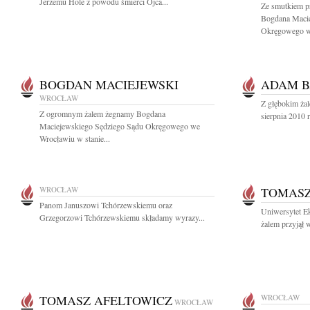
Jerzemu Hole z powodu śmierci Ojca...
Ze smutkiem p
Bogdana Macie
Okręgowego w
BOGDAN MACIEJEWSKI
ADAM B
WROCŁAW
Z głębokim ża
Z ogromnym żalem żegnamy Bogdana
sierpnia 2010 r
Maciejewskiego Sędziego Sądu Okręgowego we
Wrocławiu w stanie...
WROCŁAW
TOMASZ
Panom Januszowi Tchórzewskiemu oraz
Uniwersytet E
Grzegorzowi Tchórzewskiemu składamy wyrazy...
żalem przyjął w
TOMASZ AFELTOWICZ
WROCŁAW
WROCŁAW