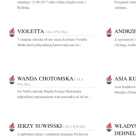
zmarłego 13.08.2017 roku Adam Zaręba wraz z
Przyjaciel An
Rodziną
sierpnia...
VIOLETTA
ANDRZE
CAŁA POLSKA
5 sierpnia odeszła od nas nasza kochana Violetta
Z ogromnym sm
Miała niezwykłą intuicję kierowania nas ku...
i Kolegę Andrz
WANDA CHOTOMSKA
ASIA K
CAŁA
POLSKA
Asia Kułakows
Do Nieba odeszła Wanda Poezja Chotomska
Monika i Piotr
najbardziej zapoznaniona warszawianka od 40 lat...
JERZY SUWIŃSKI
WŁADYS
CAŁA POLSKA
DEHNE
Z głębokim żalem i smutkiem żegnamy Profesora