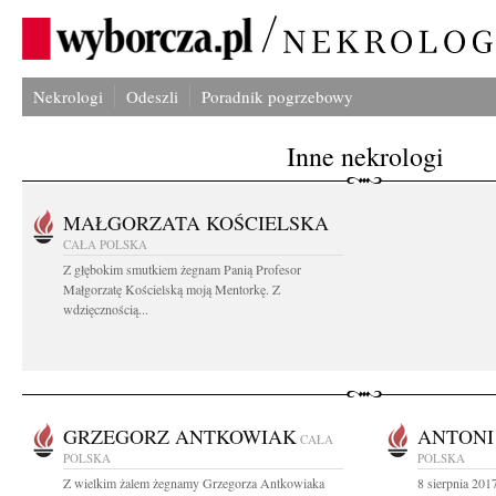
Nekrologi
Odeszli
Poradnik pogrzebowy
Inne nekrologi
MAŁGORZATA KOŚCIELSKA
CAŁA POLSKA
Z głębokim smutkiem żegnam Panią Profesor
Małgorzatę Kościelską moją Mentorkę. Z
wdzięcznością...
GRZEGORZ ANTKOWIAK
ANTONI
CAŁA
POLSKA
POLSKA
Z wielkim żalem żegnamy Grzegorza Antkowiaka
8 sierpnia 201