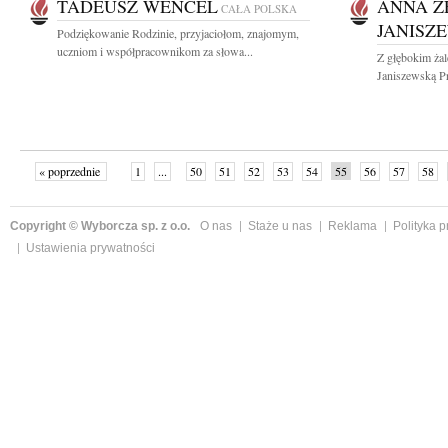
TADEUSZ WENCEL
ANNA Z
CAŁA POLSKA
JANISZ
Podziękowanie Rodzinie, przyjaciołom, znajomym,
uczniom i współpracownikom za słowa...
Z głębokim ża
Janiszewską Pr
« poprzednie
1
...
50
51
52
53
54
55
56
57
58
»
Copyright © Wyborcza sp. z o.o.
O nas
Staże u nas
Reklama
Polityka 
Ustawienia prywatności