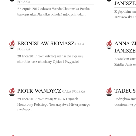
POLSKA
JANISZ
2 sierpnia 2017 odeszła Wanda Chotomska Poetka,
Z głębokim sm
bajkopisarka Dla kilku pokoleń młodych ludzi...
Janiszewską Pr
BRONISŁAW SIOMASZ
ANNA Z
CAŁA
POLSKA
JANISZ
28 lipca 2017 roku odszedł od nas po ciężkiej
Z wielkim żal
chorobie nasz ukochany Ojciec i Przyjaciel...
Zeidler-Janisz
PIOTR WANDYCZ
TADEUS
CAŁA POLSKA
29 lipca 2017 roku zmarł w USA Członek
Podziękowanie
Honorowy Polskiego Towarzystwa Historycznego
uczniom i wsp
Profesor...