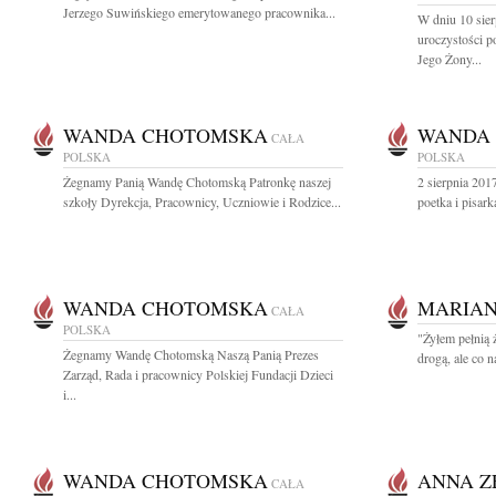
Jerzego Suwińskiego emerytowanego pracownika...
W dniu 10 sier
uroczystości 
Jego Żony...
WANDA CHOTOMSKA
WANDA
CAŁA
POLSKA
POLSKA
Żegnamy Panią Wandę Chotomską Patronkę naszej
2 sierpnia 20
szkoły Dyrekcja, Pracownicy, Uczniowie i Rodzice...
poetka i pisark
WANDA CHOTOMSKA
MARIAN
CAŁA
POLSKA
"Żyłem pełnią 
Żegnamy Wandę Chotomską Naszą Panią Prezes
drogą, ale co n
Zarząd, Rada i pracownicy Polskiej Fundacji Dzieci
i...
WANDA CHOTOMSKA
ANNA Z
CAŁA