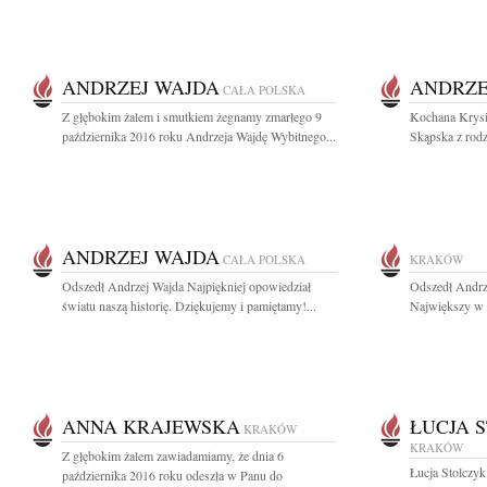
ANDRZEJ WAJDA
ANDRZE
CAŁA POLSKA
Z głębokim żalem i smutkiem żegnamy zmarłego 9
Kochana Krysiu
października 2016 roku Andrzeja Wajdę Wybitnego...
Skąpska z rodz
ANDRZEJ WAJDA
CAŁA POLSKA
KRAKÓW
Odszedł Andrzej Wajda Najpiękniej opowiedział
Odszedł Andrz
światu naszą historię. Dziękujemy i pamiętamy!...
Największy w h
ANNA KRAJEWSKA
ŁUCJA 
KRAKÓW
KRAKÓW
Z głębokim żalem zawiadamiamy, że dnia 6
Łucja Stolczy
października 2016 roku odeszła w Panu do