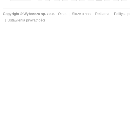
»
Copyright © Wyborcza sp. z o.o.
O nas
Staże u nas
Reklama
Polityka 
Ustawienia prywatności