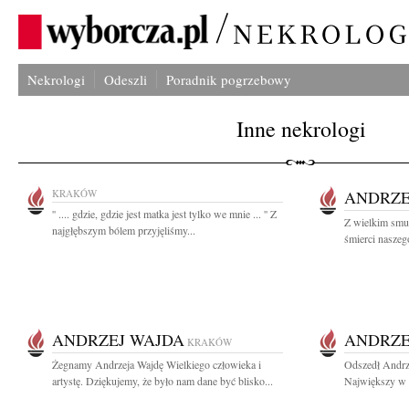
Nekrologi
Odeszli
Poradnik pogrzebowy
Inne nekrologi
KRAKÓW
ANDRZE
'' .... gdzie, gdzie jest matka jest tylko we mnie ... '' Z
Z wielkim smu
najgłębszym bólem przyjęliśmy...
śmierci naszego
ANDRZEJ WAJDA
ANDRZE
KRAKÓW
Żegnamy Andrzeja Wajdę Wielkiego człowieka i
Odszedł Andrz
artystę. Dziękujemy, że było nam dane być blisko...
Największy w h