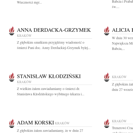
Babcia i Praba
Wieczności mgr...
św....
ANNA DERDACKA-GRZYMEK
ALICJA
KRAKÓW
W dniu 30 wrz
Z głębokim smutkiem przyjęliśmy wiadomość o
Największa Mi
śmierci Pani doc. Anny Derdackiej-Grzymek byłej...
Babcia,...
STANISŁAW KŁODZIŃSKI
KRAKÓW
KRAKÓW
Z głębokim ża
Z wielkim żalem zawiadamiamy o śmierci dr.
dniu 27 wrześ
Stanisława Kłodzińskiego wybitnego lekarza i...
ADAM KORSKI
KRAKÓW
KRAKÓW
Trenerowi Cra
Z głębokim żalem zawiadamiamy, że w dniu 27