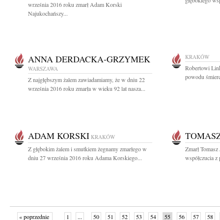
głębokiego wsp
września 2016 roku zmarł Adam Korski
Najukochańszy...
ANNA DERDACKA-GRZYMEK
KRAKÓW
Robertowi Lin
WARSZAWA
powodu śmierci
Z najgłębszym żalem zawiadamiamy, że w dniu 22
września 2016 roku zmarła w wieku 92 lat nasza...
ADAM KORSKI
TOMASZ
KRAKÓW
Z głębokim żalem i smutkiem żegnamy zmarłego w
Zmarł Tomasz 
dniu 27 września 2016 roku Adama Korskiego...
współczucia z 
« poprzednie
1
...
50
51
52
53
54
55
56
57
58