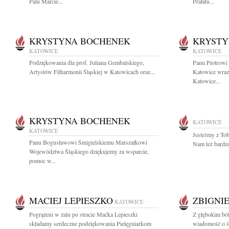
Pani Marcie...
Prałata...
KRYSTYNA BOCHENEK
KRYSTY
KATOWICE
KATOWICE
Podziękowania dla prof. Juliana Gembalskiego,
Panu Piotrowi
Artystów Filharmonii Śląskiej w Katowicach oraz...
Katowice wraz
Katowice...
KRYSTYNA BOCHENEK
KATOWICE
KATOWICE
Jesteśmy z Tob
Panu Bogusławowi Śmigielskiemu Marszałkowi
Nam też bardzo
Województwa Śląskiego dziękujemy za wsparcie,
pomoc w...
MACIEJ LEPIESZKO
ZBIGNI
KATOWICE
Pogrążeni w żalu po stracie Maćka Lepieszki
Z głębokim bó
składamy serdeczne podziękowania Pielęgniarkom
wiadomość o śm