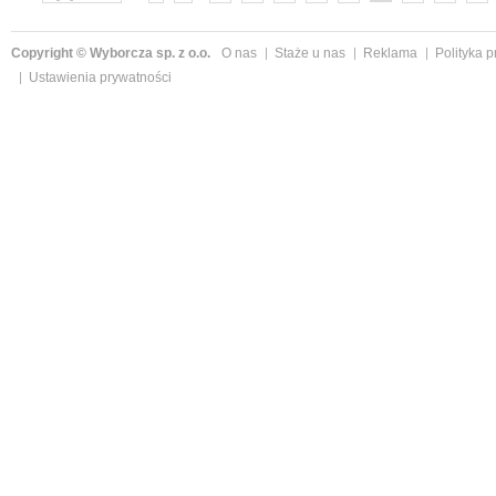
»
Copyright © Wyborcza sp. z o.o.
O nas
Staże u nas
Reklama
Polityka 
Ustawienia prywatności