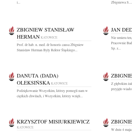
i...
Zbigniewa S...
ZBIGNIEW STANISŁAW
JAN DED
HERMAN
KATOWICE
Nie umiera ten,
Pracownie B
Prof. dr hab. n. med. dr honoris causa Zbigniew
Sp. z...
Stanisław Herman Były Rektor Śląskiego...
DANUTA (DADA)
ZBIGNI
OLEKSIŃSKA
KATOWICE
Z głębokim żal
przyjęło wiadom
Podziękowanie Wszystkim, którzy pomogli nam w
ciężkich chwilach, i Wszystkim, którzy wzięli...
KRZYSZTOF MISIURKIEWICZ
ZBIGNI
KATOWICE
W dniu 4 maja