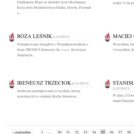
Dziękujemy Bogu za ziemskie życie ukochanego
wieku 74 lat p
Krzysztofa Misiurkiewicza Hanka, Dorota, Przemek
z...
RÓŻA LEŚNIK
MACIEJ
KATOWICE
Podziękowanie Zarządowi i Współpracownikom z
Wszystkim, kt
firmy PROMUS Katowice Sp. z o.o., Krewnym,
i wszystkim, kt
Znajomym...
IRENEUSZ TRZECIOK
STANIS
KATOWICE
KATOWICE
Serdeczne podziękowania wszystkim, którzy
W dniu 23 kwie
uczestniczyli w ostatniej drodze Ireneusza...
zmarł Stanisł
« poprzednie
1
...
50
51
52
53
54
55
56
57
58