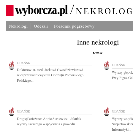
Nekrologi
Odeszli
Poradnik pogrzebowy
Inne nekrologi
GDAŃSK
GDAŃSK
Doktorowi n. med. Jackowi Gwoździewiczowi
Wyrazy głęboki
wiceprzewodniczącemu Oddziału Pomorskiego
Ewy Figas-Gałk
Polskiego...
GDAŃSK
GDAŃSK
Drogiej koleżance Annie Stasiewicz - Jakubik
Wyrazy współc
wyrazy szczerego współczucia z powodu...
Szepietowskie
Informatyki...