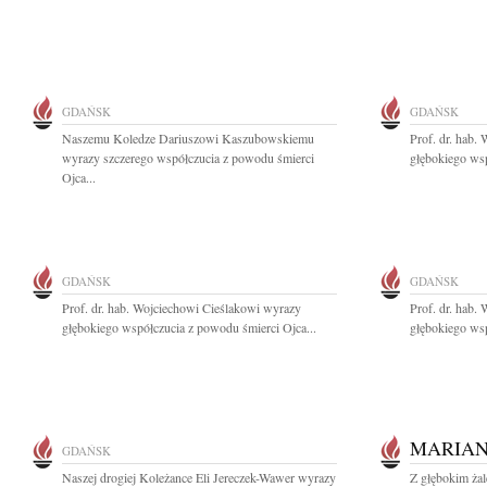
GDAŃSK
GDAŃSK
Naszemu Koledze Dariuszowi Kaszubowskiemu
Prof. dr. hab.
wyrazy szczerego współczucia z powodu śmierci
głębokiego wsp
Ojca...
GDAŃSK
GDAŃSK
Prof. dr. hab. Wojciechowi Cieślakowi wyrazy
Prof. dr. hab.
głębokiego współczucia z powodu śmierci Ojca...
głębokiego wsp
MARIAN
GDAŃSK
Naszej drogiej Koleżance Eli Jereczek-Wawer wyrazy
Z głębokim ża