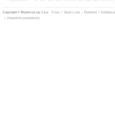
»
Copyright © Wyborcza sp. z o.o.
O nas
Staże u nas
Reklama
Polityka 
Ustawienia prywatności