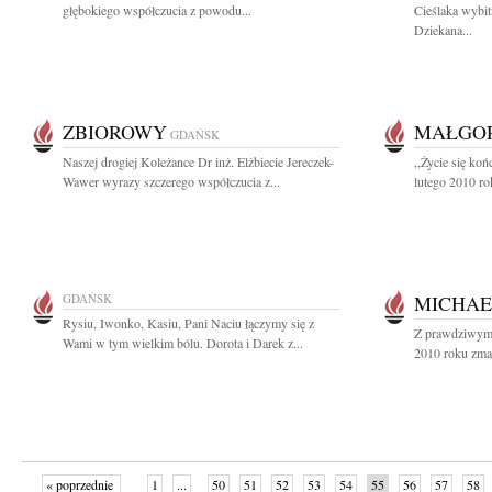
głębokiego współczucia z powodu...
Cieślaka wybit
Dziekana...
ZBIOROWY
MAŁGOR
GDAŃSK
Naszej drogiej Koleżance Dr inż. Elżbiecie Jereczek-
,,Życie się ko
Wawer wyrazy szczerego współczucia z...
lutego 2010 ro
GDAŃSK
MICHAE
Rysiu, Iwonko, Kasiu, Pani Naciu łączymy się z
Z prawdziwym 
Wami w tym wielkim bólu. Dorota i Darek z...
2010 roku zmar
« poprzednie
1
...
50
51
52
53
54
55
56
57
58