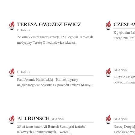
TERESA GWOŹDZIEWICZ
CZESŁA
GDAŃSK
Z głębokim ża
Ze smutkiem żegnamy zmarłą 12 lutego 2010 roku dr
lutego 2010 ro
medycyny Teresę Gwoździewicz lekarza...
GDAŃSK
GDAŃSK
Lucynie Jaśko
Pani Joannie Kalicińskiej - Klimek wyrazy
powodu śmierci
najgłębszego współczucia z powodu śmierci Mamy...
ALI BUNSCH
GDAŃSK
GDAŃSK
25 lat temu zmarł Ali Bunsch Scenograf teatrów
Naszej Drogie
lalkowych i dramatycznych. Twórca...
głębokiego wsp