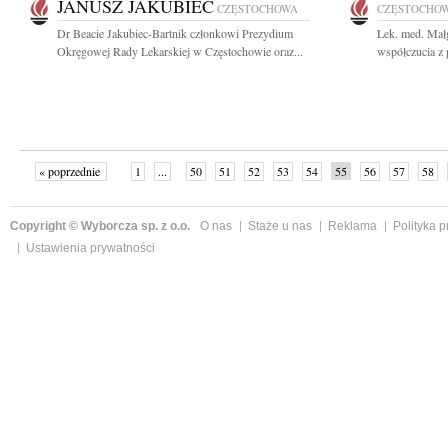
JANUSZ JAKUBIEC
CZĘSTOCHOWA
CZĘSTOCHO
Dr Beacie Jakubiec-Bartnik członkowi Prezydium
Lek. med. Mał
Okręgowej Rady Lekarskiej w Częstochowie oraz...
współczucia z 
« poprzednie
1
...
50
51
52
53
54
55
56
57
58
»
Copyright © Wyborcza sp. z o.o.
O nas
Staże u nas
Reklama
Polityka 
Ustawienia prywatności