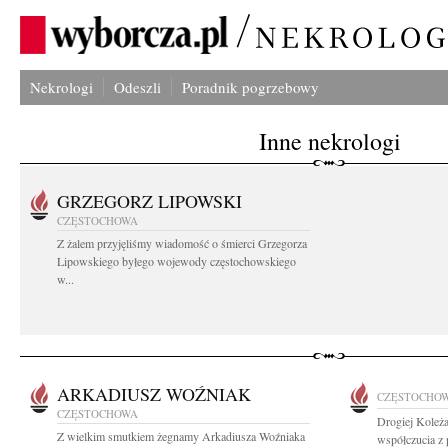
Nekrologi
Odeszli
Poradnik pogrzebowy
Inne nekrologi
GRZEGORZ LIPOWSKI
CZĘSTOCHOWA
Z żalem przyjęliśmy wiadomość o śmierci Grzegorza
Lipowskiego byłego wojewody częstochowskiego
w...
ARKADIUSZ WOŹNIAK
CZĘSTOCHO
CZĘSTOCHOWA
Drogiej Koleż
Z wielkim smutkiem żegnamy Arkadiusza Woźniaka
współczucia z 