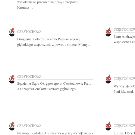
wieloletniego pracownika firmy Europoles
Kromiss....
CZĘSTOCHO
CZĘSTOCHOWA
Panu Andrzejo
Drogiemu Koledze Jackowi Pałusze wyrazy
współczucia z
głębokiego współczucia z powodu śmierci Mamy...
CZĘSTOCHOWA
CZĘSTOCHO
Sędziemu Sądu Okręgowego w Częstochowie Panu
Wyrazy głębok
Andrzejowi Znakowi wyrazy głębokiego...
Pani lek. med.
CZĘSTOCHOWA
CZĘSTOCHO
Naszemu Koledze Andrzejowi wyrazy współczucia z
Ludzie, któryc