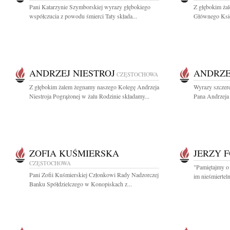
Pani Katarzynie Szymborskiej wyrazy głębokiego
Z głębokim ża
współczucia z powodu śmierci Taty składa...
Głównego Księ
ANDRZEJ NIESTROJ
ANDRZE
CZĘSTOCHOWA
Z głębokim żalem żegnamy naszego Kolegę Andrzeja
Wyrazy szczer
Niestroja Pogrążonej w żalu Rodzinie składamy...
Pana Andrzeja N
ZOFIA KUŚMIERSKA
JERZY 
CZĘSTOCHOWA
"Pamiętajmy o 
Pani Zofii Kuśmierskiej Członkowi Rady Nadzorczej
im nieśmiertel
Banku Spółdzielczego w Konopiskach z...