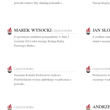
powodu śmierci Taty składają koleżanki i...
Naszej drogiej
MAREK WYSOCKI
JAN SŁ
CZĘSTOCHOWA
Z ogromnym smutkiem pożegnaliśmy w dniu 2
Z wielkim smu
września 2014 roku naszego Kolegę Radcę
śmierci naszeg
Prawnego Marka...
CZĘSTOCHOWA
CZĘSTOCHO
Naszemu Koledze Profesorowi Jackowi
Profesorowi J
Przybylskiemu wyrazy głębokiego współczucia z
szczerego wsp
powodu...
ANDRZE
CZĘSTOCHOWA