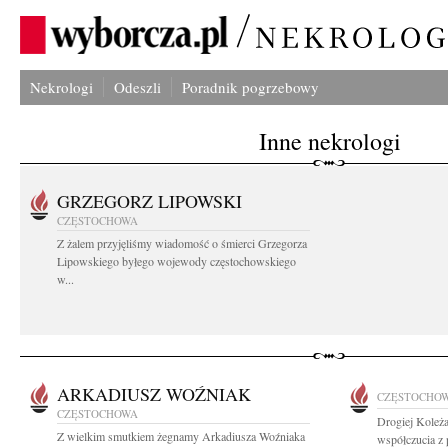
Nekrologi
Odeszli
Poradnik pogrzebowy
Inne nekrologi
GRZEGORZ LIPOWSKI
CZĘSTOCHOWA
Z żalem przyjęliśmy wiadomość o śmierci Grzegorza
Lipowskiego byłego wojewody częstochowskiego
w...
ARKADIUSZ WOŹNIAK
CZĘSTOCHO
CZĘSTOCHOWA
Drogiej Koleż
Z wielkim smutkiem żegnamy Arkadiusza Woźniaka
współczucia z 