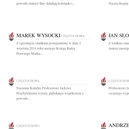
powodu śmierci Taty składają koleżanki i...
Naszej drogiej
MAREK WYSOCKI
JAN SŁ
CZĘSTOCHOWA
Z ogromnym smutkiem pożegnaliśmy w dniu 2
Z wielkim smu
września 2014 roku naszego Kolegę Radcę
śmierci naszeg
Prawnego Marka...
CZĘSTOCHOWA
CZĘSTOCHO
Naszemu Koledze Profesorowi Jackowi
Profesorowi J
Przybylskiemu wyrazy głębokiego współczucia z
szczerego wsp
powodu...
ANDRZE
CZĘSTOCHOWA