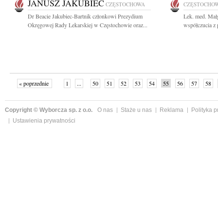
JANUSZ JAKUBIEC
CZĘSTOCHOWA
CZĘSTOCHO
Dr Beacie Jakubiec-Bartnik członkowi Prezydium
Lek. med. Mał
Okręgowej Rady Lekarskiej w Częstochowie oraz...
współczucia z 
« poprzednie
1
...
50
51
52
53
54
55
56
57
58
»
Copyright © Wyborcza sp. z o.o.
O nas
Staże u nas
Reklama
Polityka 
Ustawienia prywatności