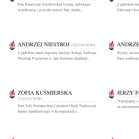
Pani Katarzynie Szymborskiej wyrazy głębokiego
Z głębokim ża
współczucia z powodu śmierci Taty składa...
Głównego Księ
ANDRZEJ NIESTROJ
ANDRZE
CZĘSTOCHOWA
Z głębokim żalem żegnamy naszego Kolegę Andrzeja
Wyrazy szczer
Niestroja Pogrążonej w żalu Rodzinie składamy...
Pana Andrzeja N
ZOFIA KUŚMIERSKA
JERZY 
CZĘSTOCHOWA
"Pamiętajmy o 
Pani Zofii Kuśmierskiej Członkowi Rady Nadzorczej
im nieśmiertel
Banku Spółdzielczego w Konopiskach z...