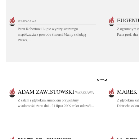
EUGENI
WARSZAWA
Panu Robertowi Lupie wyrazy szczerego
Z ogromnym ża
współczucia z powodu śmierci Mamy składają
Pana prof. dra
Prezes,...
ADAM ZAWISTOWSKI
MAREK 
WARSZAWA
Z żalem i głębokim smutkiem przyjęliśmy
Z głębokim żal
wiadomość, że w dniu 21 lipca 2009 roku odszedł...
Dietricha człon