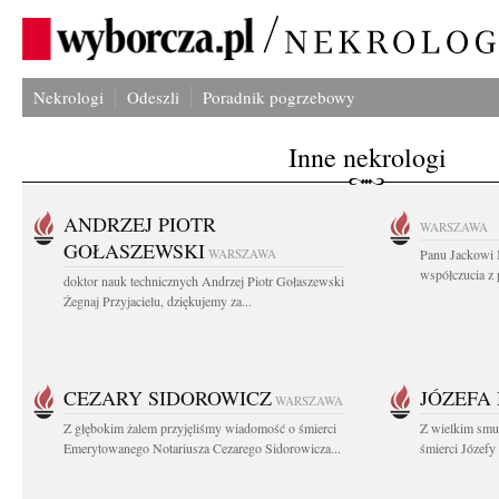
Nekrologi
Odeszli
Poradnik pogrzebowy
Inne nekrologi
ANDRZEJ PIOTR
WARSZAWA
GOŁASZEWSKI
WARSZAWA
Panu Jackowi 
współczucia z 
doktor nauk technicznych Andrzej Piotr Gołaszewski
Żegnaj Przyjacielu, dziękujemy za...
CEZARY SIDOROWICZ
JÓZEFA
WARSZAWA
Z głębokim żalem przyjęliśmy wiadomość o śmierci
Z wielkim smu
Emerytowanego Notariusza Cezarego Sidorowicza...
śmierci Józefy