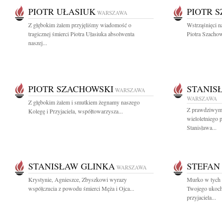
PIOTR UŁASIUK
PIOTR 
WARSZAWA
Z głębokim żalem przyjęliśmy wiadomość o
Wstrząśnięci n
tragicznej śmierci Piotra Ułasiuka absolwenta
Piotra Szachow
naszej...
PIOTR SZACHOWSKI
STANIS
WARSZAWA
WARSZAWA
Z głębokim żalem i smutkiem żegnamy naszego
Z prawdziwym
Kolegę i Przyjaciela, współtowarzysza...
wieloletniego 
Stanisława...
STANISŁAW GLINKA
STEFAN
WARSZAWA
Krystynie, Agnieszce, Zbyszkowi wyrazy
Murko w tych 
współczucia z powodu śmierci Męża i Ojca...
Twojego ukoch
przyjaciela...