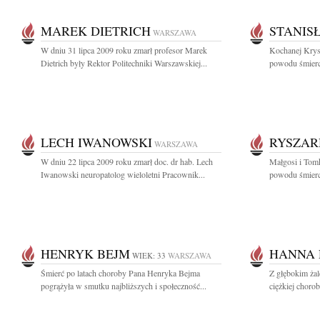
MAREK DIETRICH
STANIS
WARSZAWA
W dniu 31 lipca 2009 roku zmarł profesor Marek
Kochanej Krys
Dietrich były Rektor Politechniki Warszawskiej...
powodu śmierci
LECH IWANOWSKI
RYSZAR
WARSZAWA
W dniu 22 lipca 2009 roku zmarł doc. dr hab. Lech
Małgosi i Tom
Iwanowski neuropatolog wieloletni Pracownik...
powodu śmierci
HENRYK BEJM
HANNA
WIEK: 33
WARSZAWA
Śmierć po latach choroby Pana Henryka Bejma
Z głębokim żal
pogrążyła w smutku najbliższych i społeczność...
ciężkiej chorob