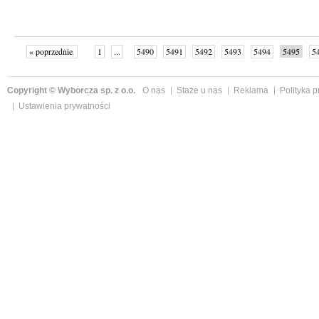
« poprzednie
1
...
5490
5491
5492
5493
5494
5495
5
...
5509
następne »
Copyright © Wyborcza sp. z o.o.
O nas
Staże u nas
Reklama
Polityka 
Ustawienia prywatności