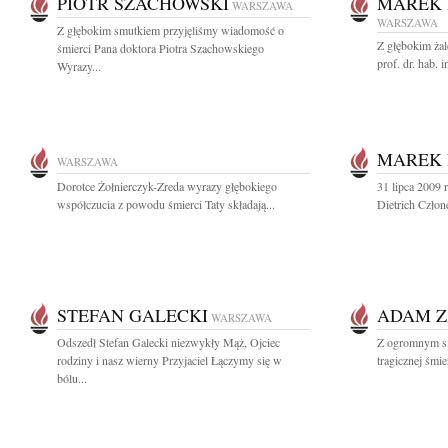
PIOTR SZACHOWSKI
MAREK 
WARSZAWA
WARSZAWA
Z głębokim smutkiem przyjęliśmy wiadomość o
Z głębokim ża
śmierci Pana doktora Piotra Szachowskiego
prof. dr. hab. 
Wyrazy...
MAREK 
WARSZAWA
Dorotce Żołnierczyk-Zreda wyrazy głębokiego
31 lipca 2009 
współczucia z powodu śmierci Taty składają...
Dietrich Czło
STEFAN GALECKI
ADAM Z
WARSZAWA
Odszedł Stefan Galecki niezwykły Mąż, Ojciec
Z ogromnym s
rodziny i nasz wierny Przyjaciel Łączymy się w
tragicznej śmi
bólu...