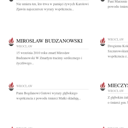
Pani Marzenie
Nie umiera ten, kto trwa w pamięci żywych Karolowi
powodu śmierci
Zjawin najszczersze wyrazy współczucia...
MIROSŁAW BUDZANOWSKI
WROCŁAW
Drogiemu Kol
WROCŁAW
Szczurowskiem
15 września 2010 roku zmarł Mirosław
współczucia z..
Budzanowski W Zmarłym tracimy serdecznego i
życzliwego...
MIECZY
WROCŁAW
WROCŁAW
Panu Bogdanowi Gutowi wyrazy głębokiego
Z głębokim ża
współczucia z powodu śmierci Matki składają...
o śmierci gen.