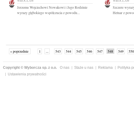
WROCŁAW
WROCŁAW
Jerzemu Wojciechowi Nowakowi i Jego Rodzinie
Szczere wyrazy
wyrazy głębokiego współczucia z powodu...
Hetnar z powod
« poprzednie
1
...
543
544
545
546
547
548
549
550
następne »
Copyright © Wyborcza sp. z o.o.
O nas
Staże u nas
Reklama
Polityka 
Ustawienia prywatności