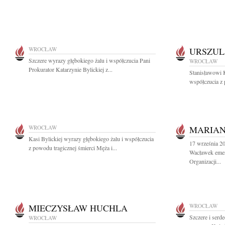
WROCŁAW
URSZUL
Szczere wyrazy głębokiego żalu i współczucia Pani
WROCŁAW
Prokurator Katarzynie Bylickiej z...
Stanisławowi 
współczucia z 
WROCŁAW
MARIA
Kasi Bylickiej wyrazy głębokiego żalu i współczucia
17 września 20
z powodu tragicznej śmierci Męża i...
Wacławek emer
Organizacji...
MIECZYSŁAW HUCHLA
WROCŁAW
Szczere i serd
WROCŁAW