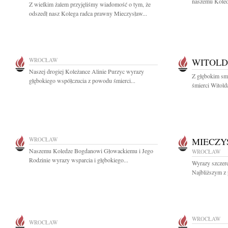
naszemu Koled
Z wielkim żalem przyjęliśmy wiadomość o tym, że
odszedł nasz Kolega radca prawny Mieczysław...
WROCŁAW
WITOLD
Naszej drogiej Koleżance Alinie Purzyc wyrazy
Z głębokim sm
głębokiego współczucia z powodu śmierci...
śmierci Witold
WROCŁAW
MIECZY
Naszemu Koledze Bogdanowi Głowackiemu i Jego
WROCŁAW
Rodzinie wyrazy wsparcia i głębokiego...
Wyrazy szczere
Najbliższym z 
WROCŁAW
WROCŁAW