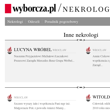
Nekrologi
Odeszli
Poradnik pogrzebowy
Inne nekrologi
LUCYNA WRÓBEL
WROCŁAW
WROCŁAW
Naszemu Przyjacielowi Michałowi Łuczakowi
Annie Ciskows
Prezesowi Zarządu Mercedes-Benz Grupa Wróbel...
współczucia z
Zarząd...
WITOLD
WROCŁAW
Szczere wyrazy żalu i współczucia Pani mgr inż.
Człowiek odcho
Małgorzacie Pelc z powodu śmierci Mamy...
2010 roku nies