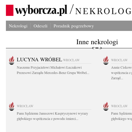
Nekrologi
Odeszli
Poradnik pogrzebowy
Inne nekrologi
LUCYNA WRÓBEL
WROCŁAW
WROCŁAW
Naszemu Przyjacielowi Michałowi Łuczakowi
Annie Ciskows
Prezesowi Zarządu Mercedes-Benz Grupa Wróbel...
współczucia z
Zarząd...
WROCŁAW
WROCŁAW
Panu Sędziemu Januszowi Kaspryszynowi wyrazy
Panu Sędziem
głębokiego współczucia z powodu śmierci...
głębokiego wsp