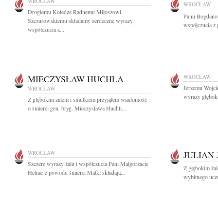
WROCŁAW
WROCŁAW
Drogiemu Koledze Radnemu Miłoszowi
Panu Bogdano
Szczurowskiemu składamy serdeczne wyrazy
współczucia z 
współczucia z...
MIECZYSŁAW HUCHLA
WROCŁAW
Jerzemu Wojci
WROCŁAW
wyrazy głębok
Z głębokim żalem i smutkiem przyjąłem wiadomość
o śmierci gen. bryg. Mieczysława Huchli...
WROCŁAW
JULIAN 
Szczere wyrazy żalu i współczucia Pani Małgorzacie
Z głębokim ża
Hetnar z powodu śmierci Matki składają...
wybitnego ucz