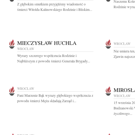
Naszemu Kole
Z głębokim smutkiem przyjęliśmy wiadomość o
Rodzinie wyraz
śmierci Witolda Kalinowskiego Rodzinie i Bliskim...
MIECZYSŁAW HUCHLA
WROCŁAW
WROCŁAW
Nie umiera ten
Wyrazy szczerego współczucia Rodzinie i
Zjawin najszcz
Najbliższym z powodu śmierci Generała Brygady...
WROCŁAW
MIROSŁ
Pani Marzenie Bąk wyrazy głębokiego współczucia z
WROCŁAW
powodu śmierci Męża składają Zarząd i...
15 września 2
Budzanowski W
życzliwego...