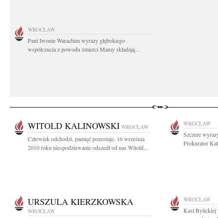
WROCŁAW
Pani Iwonie Warachim wyrazy głębokiego
współczucia z powodu śmierci Mamy składają...
WITOLD KALINOWSKI
WROCŁAW
WROCŁAW
Szczere wyrazy
Człowiek odchodzi, pamięć pozostaje. 16 września
Prokurator Kata
2010 roku niespodziewanie odszedł od nas Witold...
URSZULA KIERZKOWSKA
WROCŁAW
Kasi Bylickiej
WROCŁAW