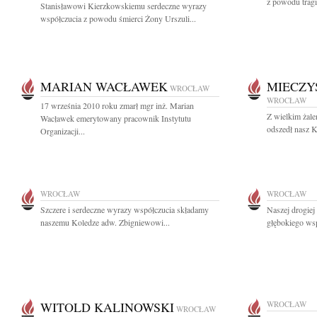
z powodu tragi
Stanisławowi Kierzkowskiemu serdeczne wyrazy
współczucia z powodu śmierci Żony Urszuli...
MARIAN WACŁAWEK
MIECZY
WROCŁAW
WROCŁAW
17 września 2010 roku zmarł mgr inż. Marian
Z wielkim żal
Wacławek emerytowany pracownik Instytutu
odszedł nasz K
Organizacji...
WROCŁAW
WROCŁAW
Szczere i serdeczne wyrazy współczucia składamy
Naszej drogiej
naszemu Koledze adw. Zbigniewowi...
głębokiego wsp
WITOLD KALINOWSKI
WROCŁAW
WROCŁAW