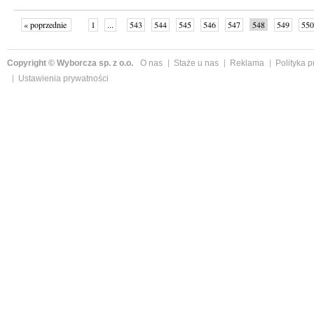
« poprzednie
1
...
543
544
545
546
547
548
549
550
następne »
Copyright © Wyborcza sp. z o.o.
O nas
Staże u nas
Reklama
Polityka 
Ustawienia prywatności