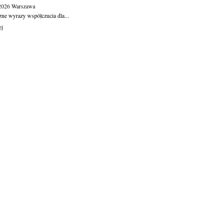
.2026
Warszawa
zne wyrazy współczucia dla...
ej