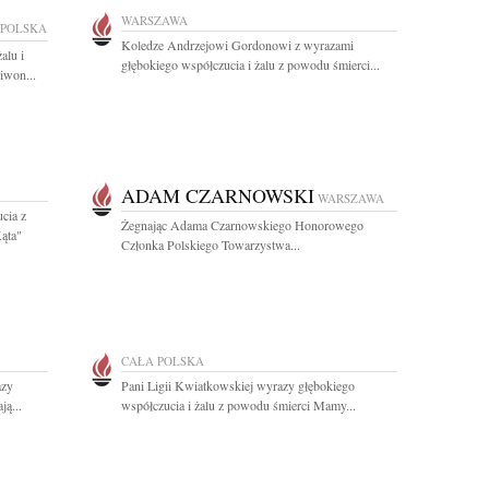
WARSZAWA
 POLSKA
Koledze Andrzejowi Gordonowi z wyrazami
alu i
głębokiego współczucia i żalu z powodu śmierci...
iwon...
ADAM CZARNOWSKI
WARSZAWA
cia z
Żegnając Adama Czarnowskiego Honorowego
ąta"
Członka Polskiego Towarzystwa...
CAŁA POLSKA
azy
Pani Ligii Kwiatkowskiej wyrazy głębokiego
ą...
współczucia i żalu z powodu śmierci Mamy...