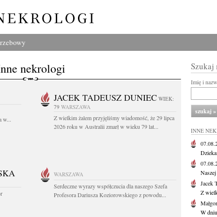
grzebowy
Inne nekrologi
Szukaj
Imię i naz
JACEK TADEUSZ DUNIEC
WIEK:
79
WARSZAWA
Z wielkim żalem przyjęliśmy wiadomość, że 29 lipca
 w...
2026 roku w Australii zmarł w wieku 79 lat...
INNE NE
07.08
Dziekan
07.08
SKA
Naszej 
WARSZAWA
Jacek 
Serdeczne wyrazy współczucia dla naszego Szefa
Z wiel
or
Profesora Dariusza Koziorowskiego z powodu...
Małgor
W dniu 