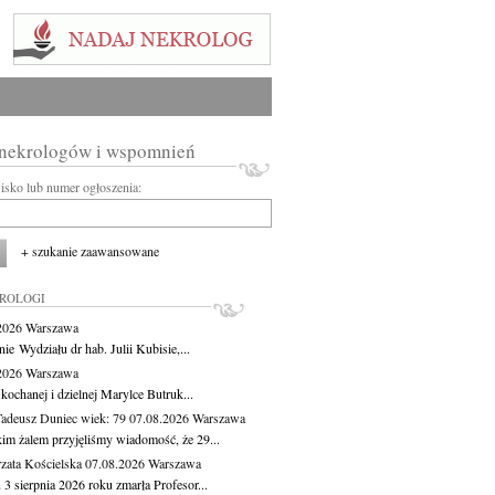
 nekrologów i wspomnień
wisko lub numer ogłoszenia:
+ szukanie zaawansowane
KROLOGI
.2026
Warszawa
ie Wydziału dr hab. Julii Kubisie,...
.2026
Warszawa
kochanej i dzielnej Marylce Butruk...
Tadeusz Duniec
wiek: 79
07.08.2026
Warszawa
kim żalem przyjęliśmy wiadomość, że 29...
zata Kościelska
07.08.2026
Warszawa
3 sierpnia 2026 roku zmarła Profesor...