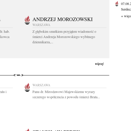
07.08
Serdec
+ więc
ANDRZEJ MOROZOWSKI
A
WARSZAWA
r. hab.
Z głębokim smutkiem przyjąłem wiadomość o
ukowca
śmierci Andrzeja Morozowskiego wybitnego
dziennikarza,...
więcej
WARSZAWA
alu i
Panu dr. Mirosławowi Majewskiemu wyrazy
szczerego współczucia z powodu śmierci Brata...