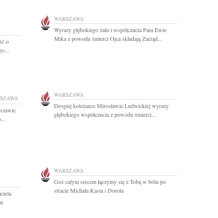
WARSZAWA
Wyrazy głębokiego żalu i współczucia Pani Ewie
Mika z powodu śmierci Ojca składają Zarząd...
ść o
o...
WARSZAWA
SZAWA
Drogiej koleżance Mirosławie Ludwickiej wyrazy
szawie
głębokiego współczucia z powodu śmierci...
...
WARSZAWA
Goś całym sercem łączymy się z Tobą w bólu po
stracie Michała Kasia i Dorota
ciela
im