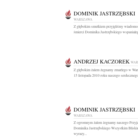
DOMINIK JASTRZĘBSKI
WARSZAWA
Z głębokim smutkiem przyjęliśmy wiadomo
śmierci Dominika Jastrzębskiego wspaniałeg
ANDRZEJ KACZOREK
WAR
Z głębokim żalem żegnamy zmarłego w War
15 listopada 2010 roku naszego serdecznego
DOMINIK JASTRZĘBSKI
WARSZAWA
Z ogromnym żalem żegnamy naszego Przyja
Dominika Jastrzębskiego Wszystkim Blisk
wyrazy...