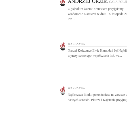
ANDRZEJ ORZEŁ
CAŁA POLS
Z głębokim żalem i smutkiem przyjęliśmy
wiadomość o śmierci w dniu 16 listopada 2
inż....
WARSZAWA
Naszej Koleżance Ewie Kamoda i Jej Najbl
wyrazy szczerego współczucia i słowa...
WARSZAWA
Najdroższa Ilonko pozostaniesz na zawsze 
naszych sercach. Piotrze i Kajetanie przyjmij