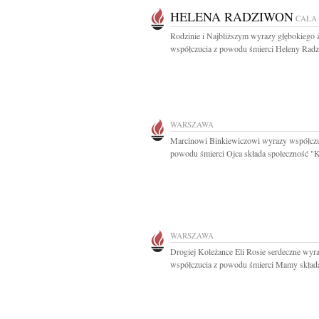
HELENA RADZIWON
CAŁA
Rodzinie i Najbliższym wyrazy głębokiego ż
współczucia z powodu śmierci Heleny Radz
WARSZAWA
Marcinowi Binkiewiczowi wyrazy współczu
powodu śmierci Ojca składa społeczność "K
WARSZAWA
Drogiej Koleżance Eli Rosie serdeczne wyr
współczucia z powodu śmierci Mamy składaj