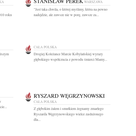
STANISŁAW PEREK
KA
WARSZAWA
"Jest taka chwila, o której myślimy, która na pewno
010 roku
nadejdzie, ale zawsze nie w porę, zawsze za...
CAŁA POLSKA
iższym
Drogiej Koleżance Marcie Kobylańskiej wyrazy
głębokiego współczucia z powodu śmierci Mamy...
RYSZARD WĘGRZYNOWSKI
w
CAŁA POLSKA
cie...
Z głębokim żalem i smutkiem żegnamy zmarłego
Ryszarda Węgrzynowskiego wielce zasłużonego
dla...