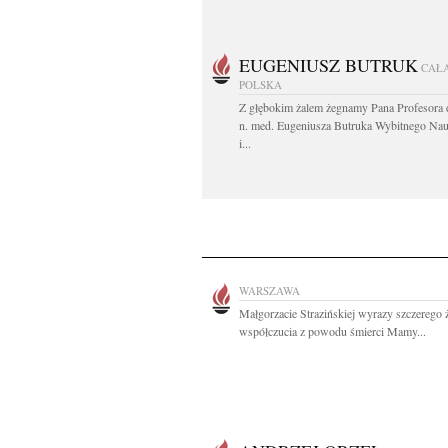
EUGENIUSZ BUTRUK
CAŁ
POLSKA
Z głębokim żalem żegnamy Pana Profesora d
n. med. Eugeniusza Butruka Wybitnego Na
i...
WARSZAWA
Małgorzacie Strazińskiej wyrazy szczerego ż
współczucia z powodu śmierci Mamy...