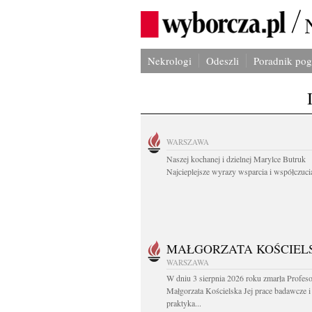
Nekrologi
Odeszli
Poradnik po
WARSZAWA
Naszej kochanej i dzielnej Marylce Butruk
Najcieplejsze wyrazy wsparcia i współczucia
MAŁGORZATA KOŚCIEL
WARSZAWA
W dniu 3 sierpnia 2026 roku zmarła Profes
Małgorzata Kościelska Jej prace badawcze i
praktyka...