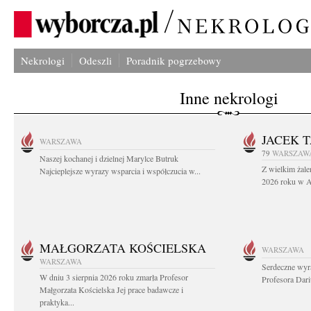
Nekrologi
Odeszli
Poradnik pogrzebowy
Inne nekrologi
JACEK 
WARSZAWA
79
WARSZAW
Naszej kochanej i dzielnej Marylce Butruk
Z wielkim żale
Najcieplejsze wyrazy wsparcia i współczucia w...
2026 roku w Au
MAŁGORZATA KOŚCIELSKA
WARSZAWA
WARSZAWA
Serdeczne wyr
W dniu 3 sierpnia 2026 roku zmarła Profesor
Profesora Dar
Małgorzata Kościelska Jej prace badawcze i
praktyka...