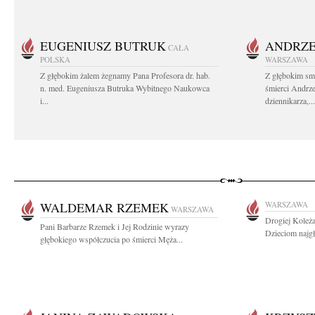
EUGENIUSZ BUTRUK
ANDRZE
CAŁA
POLSKA
WARSZAWA
Z głębokim żalem żegnamy Pana Profesora dr. hab.
Z głębokim sm
n. med. Eugeniusza Butruka Wybitnego Naukowca
śmierci Andrz
i...
dziennikarza,...
WALDEMAR RZEMEK
WARSZAWA
WARSZAWA
Drogiej Koleża
Pani Barbarze Rzemek i Jej Rodzinie wyrazy
Dzieciom najgł
głębokiego współczucia po śmierci Męża...