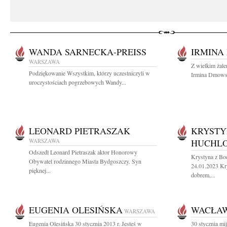
WANDA SARNECKA-PREISS
IRMINA
WARSZAWA
Z wielkim żale
Podziękowanie Wszystkim, którzy uczestniczyli w
Irmina Dmowsk
uroczystościach pogrzebowych Wandy...
LEONARD PIETRASZAK
KRYSTY
WARSZAWA
HUCHL
Odszedł Leonard Pietraszak aktor Honorowy
Krystyna z B
Obywatel rodzinnego Miasta Bydgoszczy. Syn
24.01.2023 Kr
pięknej...
dobrem,...
EUGENIA OLESIŃSKA
WACŁA
WARSZAWA
Eugenia Olesińska 30 stycznia 2013 r. Jesteś w
30 stycznia mi