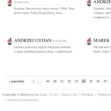
ANDRZE
WARSZAWA
Kochany Tato jesteśmy całym sercem z Tobą! Teraz
Żegnamy Andrz
jesteś wolny! Pokój Twojej Duszy Anna...
Ciepłego, dob
wyjątkowym...
ANDRZEJ USTJAN
MAREK 
WARSZAWA
Głęboko poruszony nagłym odejściem Andrzeja
Odszedł nasz 
Ustjana architekta żegnam jednego z najbliższych...
Marto, Zuziu, 
« poprzednie
1
...
49
50
51
52
53
54
55
56
57
»
Copyright © Wyborcza sp. z o.o.
O nas
Staże u nas
Reklama
Polityka 
Ustawienia prywatności