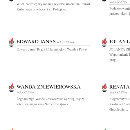
WARSZAWA
W 79. rocznicę wykonania wyroku śmierci na Franzu
Podziękowanie
Kutscherze dowódcy SS i Policji w...
pracownikom D
EDWARD JANAS
JOLANT
WARSZAWA
Edward Janas To już 15 lat minęło... Wanda i Paweł
JOLANTA ZBR
Wspomnienie P
progu...
WANDA ZNIEWIEROWSKA
RENATA
WARSZAWA
WARSZAWA
Żegnam mgr. Wandę Zniewierowską Miłą, mądrą
Z ogromnym sm
teściową mego syna Serdeczne słowa...
wiadomość o ś
długoletniej...