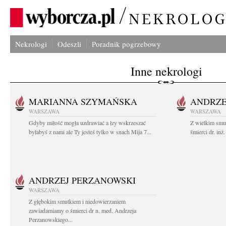
Nekrologi
Odeszli
Poradnik pogrzebowy
Inne nekrologi
MARIANNA SZYMAŃSKA
ANDRZE
WARSZAWA
WARSZAWA
Gdyby miłość mogła uzdrawiać a łzy wskrzeszać
Z wielkim smu
byłabyś z nami ale Ty jesteś tylko w snach Mija 7...
śmierci dr. in
ANDRZEJ PERZANOWSKI
WARSZAWA
Z głębokim smutkiem i niedowierzaniem
zawiadamiamy o śmierci dr n. med. Andrzeja
Perzanowskiego...