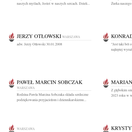
naszych myślach, Jesteś w naszych sercach. Dzieli...
Żurka naszego 
JERZY OTŁOWSKI
KONRAD
WARSZAWA
adw. Jerzy Otłowski 30.01.2008
"Jest taki ból
najlepiej wyraż
PAWEŁ MARCIN SOBCZAK
MARIAN
WARSZAWA
Z głębokim sm
Rodzina Pawła Marcina Sobczaka składa serdeczne
2023 roku w wie
podziękowania przyjaciołom i dziennikarskiemu...
KRYST
WARSZAWA